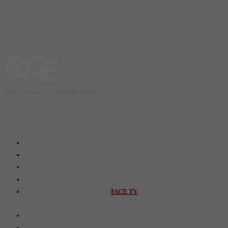
Jedina neovisna medijska kuća
VIJESTI
BIZNIS
SPORT
MAGAZIN
FACE TV
O NAMA
SENAD HADŽIFEJZOVIĆ