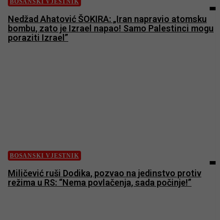
BOSANSKI VJESTNIK
Nedžad Ahatović ŠOKIRA: „Iran napravio atomsku
bombu, zato je Izrael napao! Samo Palestinci mogu
poraziti Izrael”
BOSANSKI VJESTNIK
Miličević ruši Dodika, pozvao na jedinstvo protiv
režima u RS: “Nema povlačenja, sada počinje!”