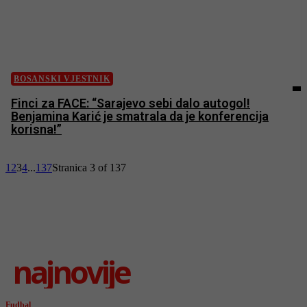
BOSANSKI VJESTNIK
Finci za FACE: “Sarajevo sebi dalo autogol!
Benjamina Karić je smatrala da je konferencija
korisna!”
1
2
3
4
...
137
Stranica 3 of 137
najnovije
Fudbal