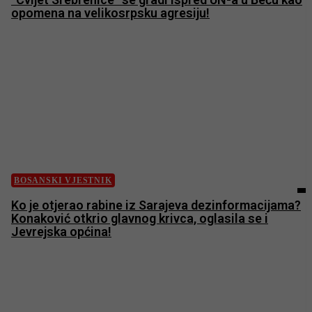
opomena na velikosrpsku agresiju!
BOSANSKI VJESTNIK
Ko je otjerao rabine iz Sarajeva dezinformacijama?
Konaković otkrio glavnog krivca, oglasila se i
Jevrejska općina!