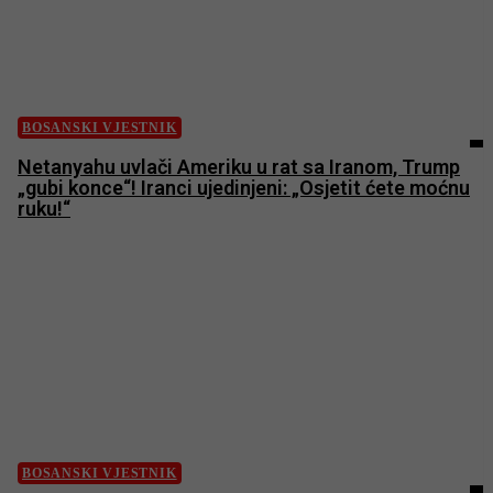
BOSANSKI VJESTNIK
Netanyahu uvlači Ameriku u rat sa Iranom, Trump
„gubi konce“! Iranci ujedinjeni: „Osjetit ćete moćnu
ruku!“
BOSANSKI VJESTNIK