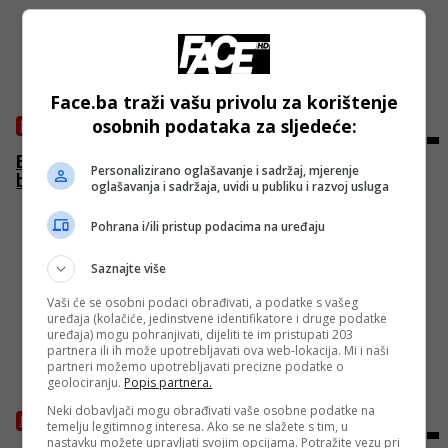
Face.ba traži vašu privolu za korištenje
osobnih podataka za sljedeće:
BOSANSKI VJESTNIK
Bećirović i Komšić zbog “Viadukta” srušili državni
Personalizirano oglašavanje i sadržaj, mjerenje
budžet! Rok ističe, ko će platiti 115 miliona KM?!
oglašavanja i sadržaja, uvidi u publiku i razvoj usluga
Pohrana i/ili pristup podacima na uređaju
Saznajte više
Vaši će se osobni podaci obrađivati, a podatke s vašeg
uređaja (kolačiće, jedinstvene identifikatore i druge podatke
uređaja) mogu pohranjivati, dijeliti te im pristupati 203
partnera ili ih može upotrebljavati ova web-lokacija. Mi i naši
partneri možemo upotrebljavati precizne podatke o
geolociranju.
Popis partnera.
Neki dobavljači mogu obrađivati vaše osobne podatke na
BOSANSKI VJESTNIK
temelju legitimnog interesa. Ako se ne slažete s tim, u
nastavku možete upravljati svojim opcijama. Potražite vezu pri