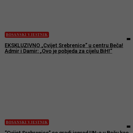
BOSANSKI VJESTNIK
EKSKLUZIVNO „Cvijet Srebrenice“ u centru Beča!
Admir i Damir: „Ovo je pobjeda za cijelu BiH!“
BOSANSKI VJESTNIK
“Cvijet Srebrenice” se gradi ispred UN-a u Beču kao