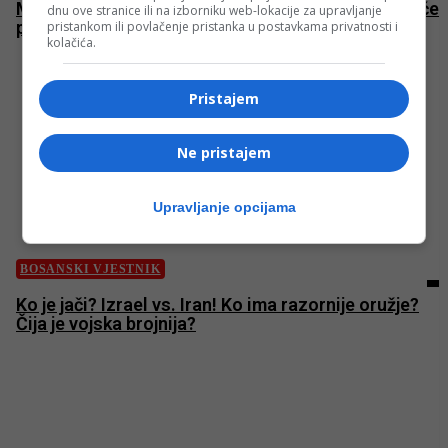
Milorad ne priznaje, pa malo priznaje Sud BiH! Ko će
dnu ove stranice ili na izborniku web-lokacije za upravljanje
pobijediti – Dodik ili država BiH?
pristankom ili povlačenje pristanka u postavkama privatnosti i
kolačića.
Pristajem
Ne pristajem
Upravljanje opcijama
BOSANSKI VJESTNIK
Ko je jači? Izrael vs. Iran! Ko ima razornije oružje?
Čija je vojska brojnija?