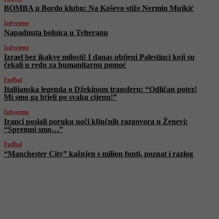
BOMBA u Bordo klubu: Na Koševo stiže Nermin Mujkić
Izdvojeno
Napadnuta bolnica u Teheranu
Izdvojeno
Izrael bez ikakve milosti! I danas ubijeni Palestinci koji su
čekali u redu za humanitarnu pomoć
Fudbal
Italijanska legenda o Džekinom transferu: “Odličan potez!
Mi smo ga htjeli po svaku cijenu!”
Izdvojeno
Iranci poslali poruku uoči ključnih razgovora u Ženevi:
“Spremni smo…”
Fudbal
“Manchester City” kažnjen s milion funti, poznat i razlog