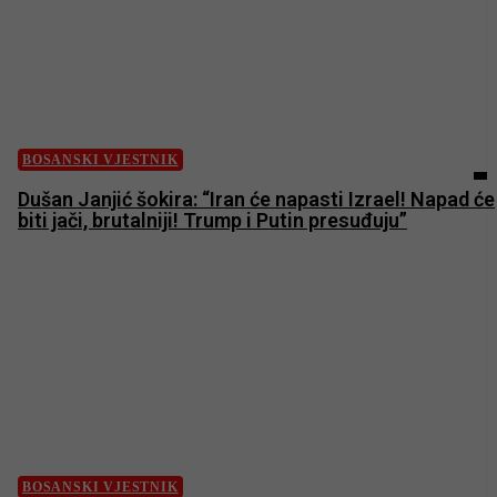
BOSANSKI VJESTNIK
Dušan Janjić šokira: “Iran će napasti Izrael! Napad će
biti jači, brutalniji! Trump i Putin presuđuju”
BOSANSKI VJESTNIK