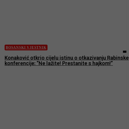
BOSANSKI VJESTNIK
Konaković otkrio cijelu istinu o otkazivanju Rabinske
konferencije: “Ne lažite! Prestanite s hajkom!”