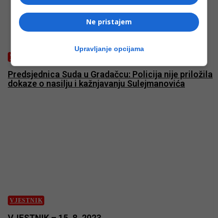
Ne pristajem
Upravljanje opcijama
VJESTNIK
Predsjednica Suda u Gradačcu: Policija nije priložila
dokaze o nasilju i kažnjavanju Sulejmanovića
VJESTNIK
VJESTNIK – 15. 8. 2023.