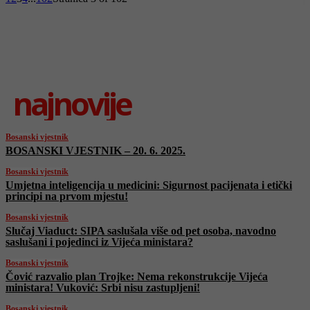
najnovije
Bosanski vjestnik
BOSANSKI VJESTNIK – 20. 6. 2025.
Bosanski vjestnik
Umjetna inteligencija u medicini: Sigurnost pacijenata i etički
principi na prvom mjestu!
Bosanski vjestnik
Slučaj Viaduct: SIPA saslušala više od pet osoba, navodno
saslušani i pojedinci iz Vijeća ministara?
Bosanski vjestnik
Čović razvalio plan Trojke: Nema rekonstrukcije Vijeća
ministara! Vuković: Srbi nisu zastupljeni!
Bosanski vjestnik