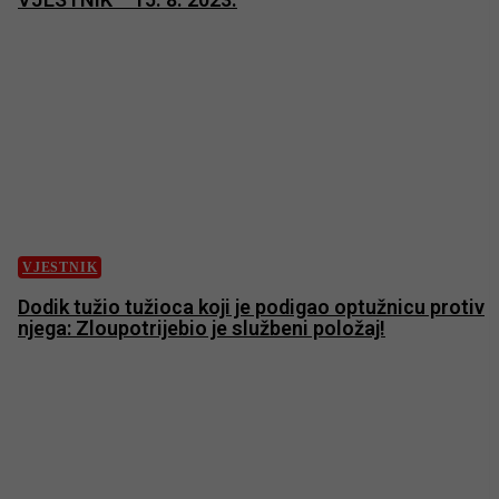
VJESTNIK
Dodik tužio tužioca koji je podigao optužnicu protiv
njega: Zloupotrijebio je službeni položaj!