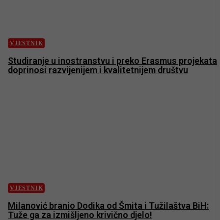
VJESTNIK
Studiranje u inostranstvu i preko Erasmus projekata
doprinosi razvijenijem i kvalitetnijem društvu
VJESTNIK
Milanović branio Dodika od Šmita i Tužilaštva BiH:
Tuže ga za izmišljeno krivično djelo!