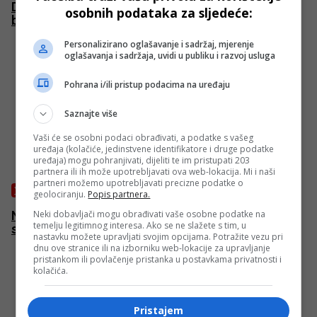
Dobri odnosi BiH i EU omogućavaju građanima
osobnih podataka za sljedeće:
brojne benefite i privilegije
Personalizirano oglašavanje i sadržaj, mjerenje
oglašavanja i sadržaja, uvidi u publiku i razvoj usluga
Pohrana i/ili pristup podacima na uređaju
Saznajte više
Vaši će se osobni podaci obrađivati, a podatke s vašeg
uređaja (kolačiće, jedinstvene identifikatore i druge podatke
uređaja) mogu pohranjivati, dijeliti te im pristupati 203
partnera ili ih može upotrebljavati ova web-lokacija. Mi i naši
partneri možemo upotrebljavati precizne podatke o
VJESTNIK
geolociranju.
Popis partnera.
Neki dobavljači mogu obrađivati vaše osobne podatke na
Na SFF-u nije prikazan film “Heroji Halijarda” nego
temelju legitimnog interesa. Ako se ne slažete s tim, u
samo inserti
nastavku možete upravljati svojim opcijama. Potražite vezu pri
dnu ove stranice ili na izborniku web-lokacije za upravljanje
pristankom ili povlačenje pristanka u postavkama privatnosti i
kolačića.
Pristajem