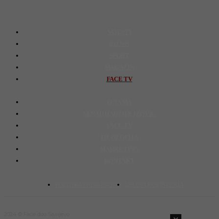
VIJESTI
BIZNIS
SPORT
MAGAZIN
FACE TV
O NAMA
SENAD HADŽIFEJZOVIĆ
FACE TV
FILOZOFIJA
MARKETING
KONTAKT
POLITIKA PRIVATNOSTI
USLOVI KORIŠTENJA
2024 © Face doo Sarajevo