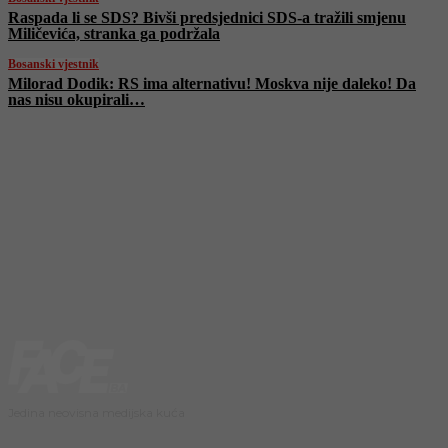
Raspada li se SDS? Bivši predsjednici SDS-a tražili smjenu
Miličevića, stranka ga podržala
Bosanski vjestnik
Milorad Dodik: RS ima alternativu! Moskva nije daleko! Da
nas nisu okupirali…
Jedina neovisna medijska kuća