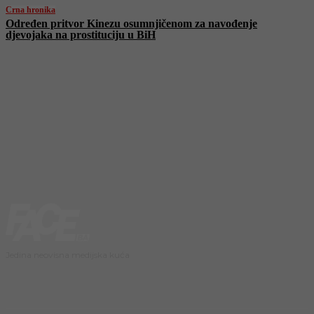
Crna hronika
Određen pritvor Kinezu osumnjičenom za navođenje
djevojaka na prostituciju u BiH
Jedina neovisna medijska kuća