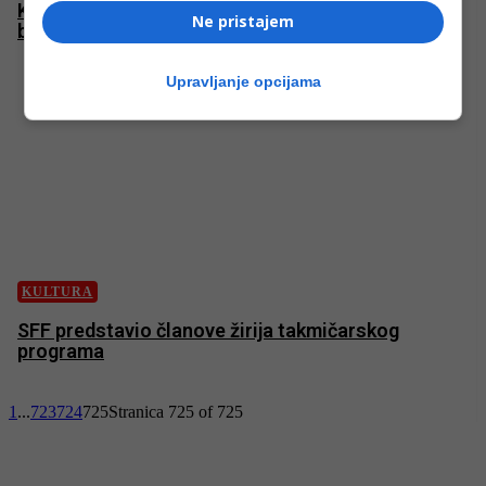
Kako crna pozadina može pomoći kod uštede
Ne pristajem
baterije na pametnom telefonu?
Upravljanje opcijama
KULTURA
SFF predstavio članove žirija takmičarskog
programa
1
...
723
724
725
Stranica 725 of 725