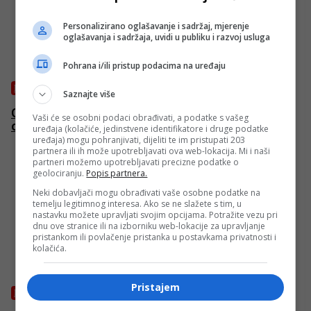
Personalizirano oglašavanje i sadržaj, mjerenje
oglašavanja i sadržaja, uvidi u publiku i razvoj usluga
Pohrana i/ili pristup podacima na uređaju
NAUKA I TEHNOLOGIJA
Saznajte više
Google Earth ima novu značajku koja nas je
Vaši će se osobni podaci obrađivati, a podatke s vašeg
oduševila
uređaja (kolačiće, jedinstvene identifikatore i druge podatke
uređaja) mogu pohranjivati, dijeliti te im pristupati 203
partnera ili ih može upotrebljavati ova web-lokacija. Mi i naši
partneri možemo upotrebljavati precizne podatke o
geolociranju.
Popis partnera.
Neki dobavljači mogu obrađivati vaše osobne podatke na
temelju legitimnog interesa. Ako se ne slažete s tim, u
nastavku možete upravljati svojim opcijama. Potražite vezu pri
dnu ove stranice ili na izborniku web-lokacije za upravljanje
pristankom ili povlačenje pristanka u postavkama privatnosti i
kolačića.
Pristajem
NAUKA I TEHNOLOGIJA