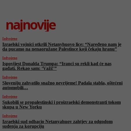
najnovije
Izdvojeno
Izraelski vojnici otkrili Netanyhuovo lice: “Naređeno nam je
da pucamo na nenaoružane Palestince koji čekaju hranu”
Izdvojeno
Ispovijest Donalda Trumpa: “Iranci su rekli kad će nas
gađati. Rekao sam: ‘Važi!'”
Izdvojeno
Sloveniju zahvatilo snažno nevrijeme! Padala stabla, oštećeni
automobili…
Izdvojeno
Sukobili se propalestinski i proizraelski demonstranti tokom
skupa u New Yorku
Izdvojeno
Izraelski sud odbacio Netanyahuov zahtjev za odgodom
suđenja za korupciju