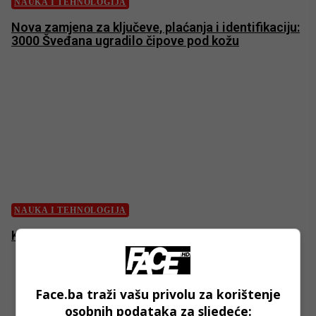
NAUKA I TEHNOLOGIJA
Nova zamjena za ključeve, plaćanja i identifikaciju:
3000 Šveđana ugradilo čipove pod kožu
NAUKA I TEHNOLOGIJA
Kako uplodati slike na Instagram s PC-ja ili Maca?
Face.ba traži vašu privolu za korištenje
osobnih podataka za sljedeće: