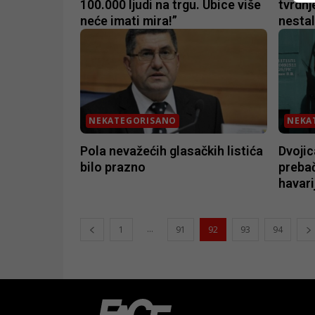
100.000 ljudi na trgu. Ubice više
tvrdnj
neće imati mira!”
nesta
NEKATEGORISANO
NEKA
Pola nevažećih glasačkih listića
Dvojic
bilo prazno
preba
havari
...
1
91
92
93
94