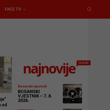
FACE TV
najnovije
FACE.BA
Bosanski vjestnik
BOSANSKI
VJESTNIK – 7. 8.
je”
2026.
m od
Izdvojeno