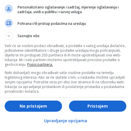
e Merkel
Personalizirano oglašavanje i sadržaj, mjerenje oglašavanja i
sadržaja, uvidi u publiku i razvoj usluga
Pohrana i/ili pristup podacima na uređaju
Saznajte više
Vaši će se osobni podaci obrađivati, a podatke s vašeg uređaja (kolačiće,
TEGORISANO
NEKATEGORISANO
jedinstvene identifikatore i druge podatke uređaja) mogu pohranjivati,
dijeliti te im pristupati 203 partnera ili ih može upotrebljavati ova web-
IK 7U7 – 11. 10. 2018.
“Pravedni” Sud BiH smanji
lokacija. Mi i naši partneri možemo upotrebljavati precizne podatke o
geolociranju.
Popis partnera.
kaznu zločincu Stanišiću!
Neki dobavljači mogu obrađivati vaše osobne podatke na temelju
legitimnog interesa. Ako se ne slažete s tim, u nastavku možete upravljati
svojim opcijama. Potražite vezu pri dnu ove stranice ili na izborniku web-
lokacije za upravljanje pristankom ili povlačenje pristanka u postavkama
privatnosti i kolačića.
Ne pristajem
Pristajem
TEGORISANO
NEKATEGORISANO
Upravljanje opcijama
matski izvor: Trumpove
Delegacija Skupštine Srbij