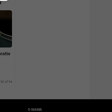
g
rotiv
 92 of 94
O NAMA