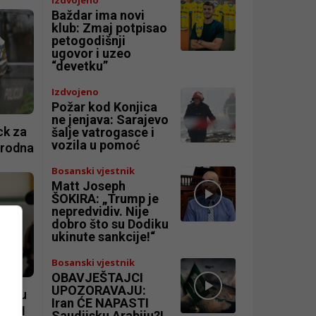
Baždar ima novi
klub: Zmaj potpisao
petogodišnji
ugovor i uzeo
“devetku”
Izdvojeno
Požar kod Konjica
ne jenjava: Sarajevo
ck za
šalje vatrogasce i
vozila u pomoć
arodna
Bosanski vjestnik
Matt Joseph
ŠOKIRA: „Trump je
nepredvidiv. Nije
dobro što su Dodiku
ukinute sankcije!“
Bosanski vjestnik
OBAVJEŠTAJCI
UPOZORAVAJU:
nja u
Iran ĆE NAPASTI
a BiH
Saudijsku Arabiju?!