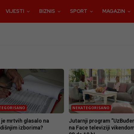
VIJESTI
BIZNIS
SPORT
MAGAZIN
TEGORISANO
NEKATEGORISANO
 je mrtvih glasalo na
Jutarnji program “UzBuđen
dišnjim izborima?
na Face televiziji vikendo