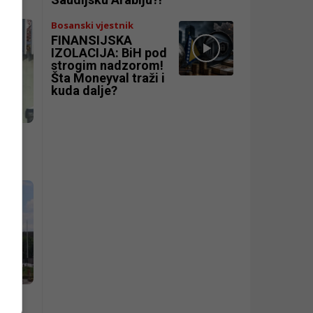
Bosanski vjestnik
FINANSIJSKA
IZOLACIJA: BiH pod
strogim nadzorom!
Šta Moneyval traži i
kuda dalje?
o
e