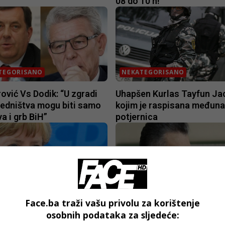
08 do 10 h!
TEGORISANO
NEKATEGORISANO
ović Vs Dodik: “U zgradi
Uhapšen Kurlas Tayfun Ja
jedništva mogu biti samo
kojim je raspisana međun
a i grb BiH”
potjernica
TEGORISANO
NEKATEGORISANO
Face.ba traži vašu privolu za korištenje
ivanje: Rekordno nizak
SBB traži ponavljanje broja
osobnih podataka za sljedeće:
odrške vladajućoj koaliciji
izbornoj jedinici Federacij