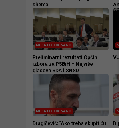
shema!
Angel
NEKATEGORISANO
NEKA
Preliminarni rezultati Općih
VJESTN
izbora za PSBiH – Najviše
glasova SDA i SNSD
NEKATEGORISANO
NEKA
Dragičević: “Ako treba skupit ću
Diplo