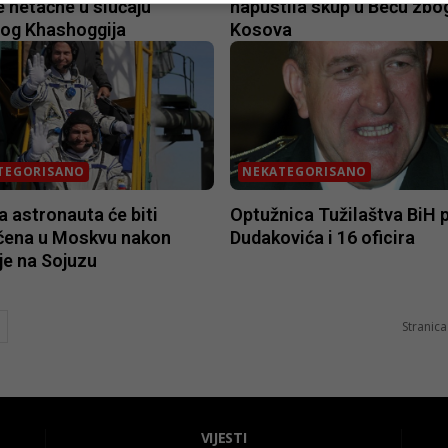
e netačne u slučaju
napustila skup u Beču zbo
log Khashoggija
Kosova
TEGORISANO
NEKATEGORISANO
a astronauta će biti
Optužnica Tužilaštva BiH p
čena u Moskvu nakon
Dudakovića i 16 oficira
je na Sojuzu
Stranica
VIJESTI