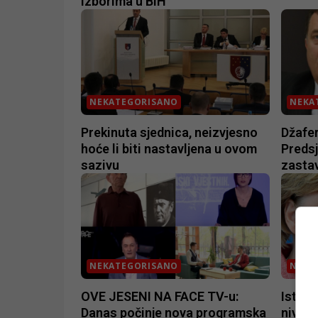
izborima u BiH
NEKATEGORISANO
NEKA
Prekinuta sjednica, neizvjesno
Džafer
hoće li biti nastavljena u ovom
Preds
sazivu
zastav
NEKATEGORISANO
NEKA
OVE JESENI NA FACE TV-u:
Istraž
Danas počinje nova programska
nivo p