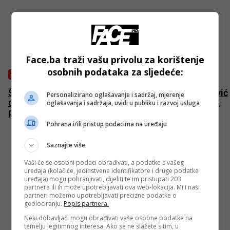
Face.ba traži vašu privolu za korištenje
osobnih podataka za sljedeće:
BIH
Šok u unutarstranačkim izborima u NS: Peđa Kojović
Personalizirano oglašavanje i sadržaj, mjerenje
doživio debakl u matičnoj općini, Marjanović ide ka
oglašavanja i sadržaja, uvidi u publiku i razvoj usluga
preuzimanju stranke?!
Pohrana i/ili pristup podacima na uređaju
Saznajte više
Vaši će se osobni podaci obrađivati, a podatke s vašeg
uređaja (kolačiće, jedinstvene identifikatore i druge podatke
uređaja) mogu pohranjivati, dijeliti te im pristupati 203
partnera ili ih može upotrebljavati ova web-lokacija. Mi i naši
partneri možemo upotrebljavati precizne podatke o
geolociranju.
Popis partnera.
Neki dobavljači mogu obrađivati vaše osobne podatke na
temelju legitimnog interesa. Ako se ne slažete s tim, u