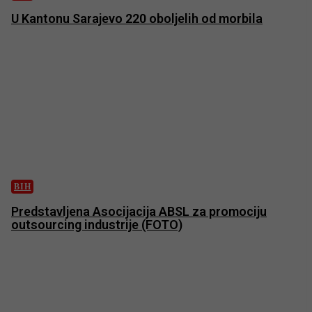
U Kantonu Sarajevo 220 oboljelih od morbila
BIH
Predstavljena Asocijacija ABSL za promociju
outsourcing industrije (FOTO)