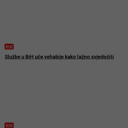
BIH
Službe u BiH uče vehabije kako lažno svjedočiti
BIH