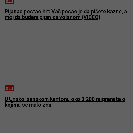
BIH
Pijanac postao hit: Vaš posao je da pišete kazne, a
moj da budem pijan za volanom (VIDEO)
BIH
U Unsko-sanskom kantonu oko 3.200 migranata o
kojima se malo zna