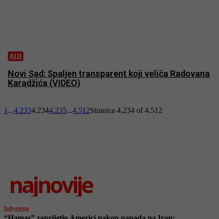
BIH
Novi Sad: Spaljen transparent koji veliča Radovana
Karadžića (VIDEO)
1
...
4.233
4.234
4.235
...
4.512
Stranica 4.234 of 4.512
najnovije
Izdvojeno
“Hamas” zaprijetio Americi nakon napada na Iran: