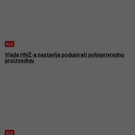
BIH
Vlada HNŽ-a nastavlja podupirati poljoprivrednu
proizvodnju
BIH