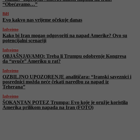
“Obećavamo…”
BiH
Evo kakvo nas vrijeme očekuje danas
Izdvojeno
Kako bi Iran mogao odgovoriti na napad Amerike? Ovo su
potencijalni scenariji
Izdvojeno
OBJAŠNJAVAMO: Treba li Trumpu odobrenje Kongresa
da “uvuče” Ameriku u rat?
Izdvojeno
OZBILJNO UPOZORENJE analitičara: “Iranski saveznici i
posrednici možda neće čekati naredbu za napad iz
Teherana”
Izdvojeno
ŠOKANTAN POTEZ Trumpa: Evo koje je oružje koristila
Amerika prilikom napada na Iran (FOTO)