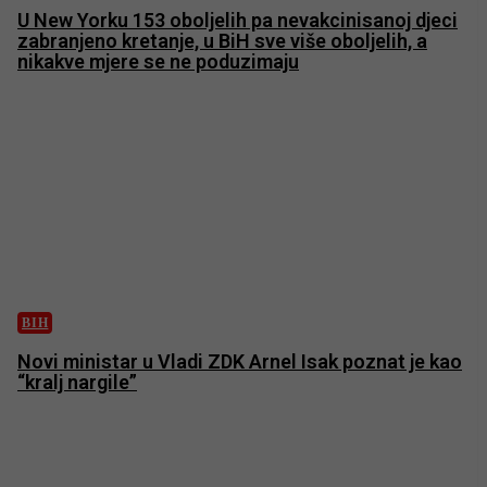
U New Yorku 153 oboljelih pa nevakcinisanoj djeci
zabranjeno kretanje, u BiH sve više oboljelih, a
nikakve mjere se ne poduzimaju
BIH
Novi ministar u Vladi ZDK Arnel Isak poznat je kao
“kralj nargile”