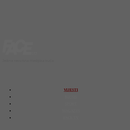
Jedina neovisna medijska kuća
VIJESTI
BIZNIS
SPORT
MAGAZIN
FACE TV