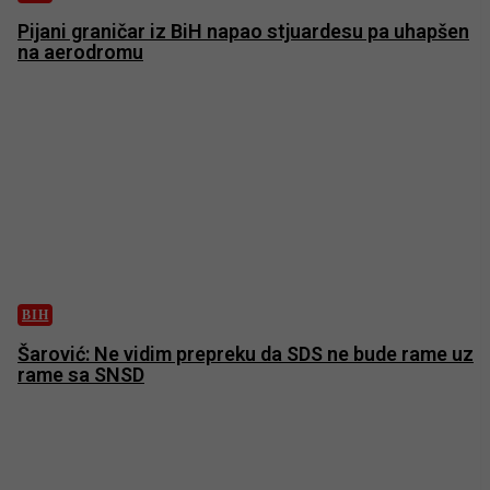
Pijani graničar iz BiH napao stjuardesu pa uhapšen
na aerodromu
BIH
Šarović: Ne vidim prepreku da SDS ne bude rame uz
rame sa SNSD