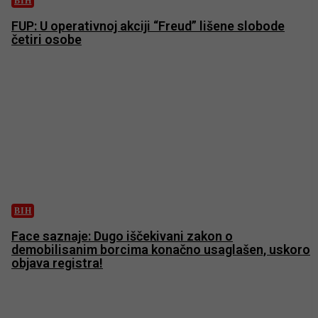
BIH
FUP: U operativnoj akciji “Freud” lišene slobode
četiri osobe
BIH
Face saznaje: Dugo iščekivani zakon o
demobilisanim borcima konačno usaglašen, uskoro
objava registra!