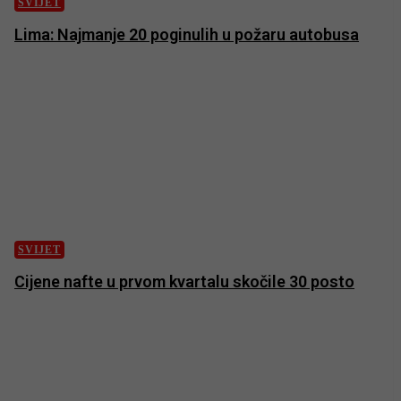
SVIJET
Lima: Najmanje 20 poginulih u požaru autobusa
SVIJET
Cijene nafte u prvom kvartalu skočile 30 posto