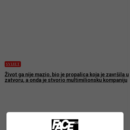
SVIJET
Život ga nije mazio, bio je propalica koja je završila u
zatvoru, a onda je stvorio multimilionsku kompaniju