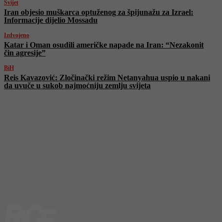
Svijet
Iran objesio muškarca optuženog za špijunažu za Izrael:
Informacije dijelio Mossadu
Izdvojeno
Katar i Oman osudili američke napade na Iran: “Nezakonit
čin agresije”
BiH
Reis Kavazović: Zločinački režim Netanyahua uspio u nakani
da uvuče u sukob najmoćniju zemlju svijeta