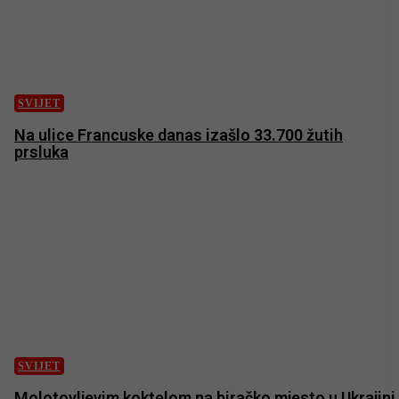
SVIJET
Na ulice Francuske danas izašlo 33.700 žutih
prsluka
SVIJET
Molotovljevim koktelom na biračko mjesto u Ukrajini