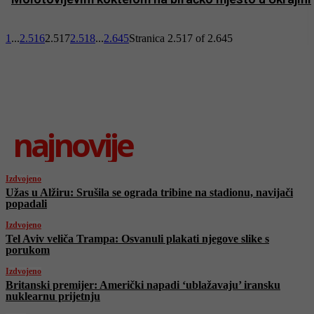
1
...
2.516
2.517
2.518
...
2.645
Stranica 2.517 of 2.645
najnovije
Izdvojeno
Užas u Alžiru: Srušila se ograda tribine na stadionu, navijači
popadali
Izdvojeno
Tel Aviv veliča Trampa: Osvanuli plakati njegove slike s
porukom
Izdvojeno
Britanski premijer: Američki napadi ‘ublažavaju’ iransku
nuklearnu prijetnju