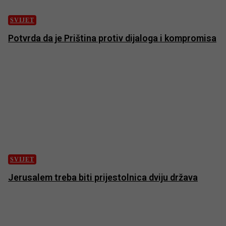
SVIJET
Potvrda da je Priština protiv dijaloga i kompromisa
SVIJET
Jerusalem treba biti prijestolnica dviju država