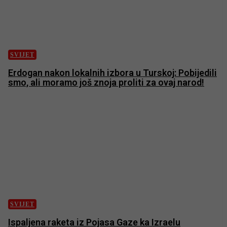
SVIJET
Erdogan nakon lokalnih izbora u Turskoj: Pobijedili
smo, ali moramo još znoja proliti za ovaj narod!
SVIJET
Ispaljena raketa iz Pojasa Gaze ka Izraelu