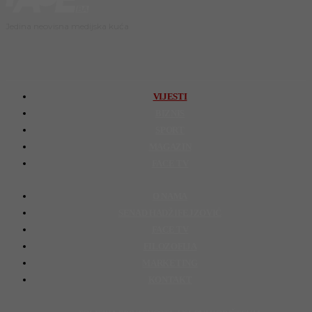
Jedina neovisna medijska kuća
VIJESTI
BIZNIS
SPORT
MAGAZIN
FACE TV
O NAMA
SENAD HADŽIFEJZOVIĆ
FACE TV
FILOZOFIJA
MARKETING
KONTAKT