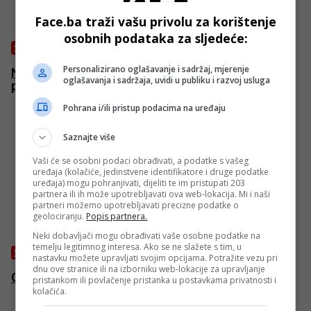
Face.ba traži vašu privolu za korištenje
osobnih podataka za sljedeće:
SVIJET
Personalizirano oglašavanje i sadržaj, mjerenje
Norveški ministar pravde podnio ostavku zbog
oglašavanja i sadržaja, uvidi u publiku i razvoj usluga
ponašanja svoje žene
Pohrana i/ili pristup podacima na uređaju
Saznajte više
Vaši će se osobni podaci obrađivati, a podatke s vašeg
uređaja (kolačiće, jedinstvene identifikatore i druge podatke
uređaja) mogu pohranjivati, dijeliti te im pristupati 203
partnera ili ih može upotrebljavati ova web-lokacija. Mi i naši
partneri možemo upotrebljavati precizne podatke o
geolociranju.
Popis partnera.
Neki dobavljači mogu obrađivati vaše osobne podatke na
temelju legitimnog interesa. Ako se ne slažete s tim, u
SVIJET
nastavku možete upravljati svojim opcijama. Potražite vezu pri
dnu ove stranice ili na izborniku web-lokacije za upravljanje
Otkrivena najaktivnija štamparija lažnih novčanica
pristankom ili povlačenje pristanka u postavkama privatnosti i
kolačića.