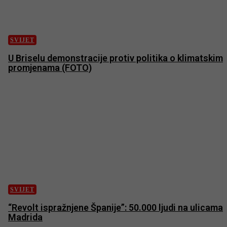
SVIJET
U Briselu demonstracije protiv politika o klimatskim
promjenama (FOTO)
SVIJET
“Revolt ispražnjene Španije”: 50.000 ljudi na ulicama
Madrida