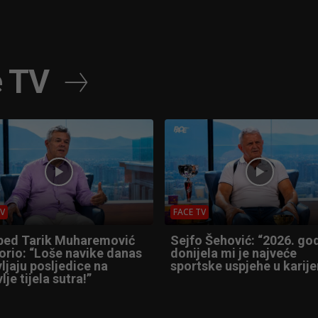
e TV
TV
FACE TV
ped Tarik Muharemović
Sejfo Šehović: “2026. go
orio: “Loše navike danas
donijela mi je najveće
ljaju posljedice na
sportske uspjehe u karijer
lje tijela sutra!”