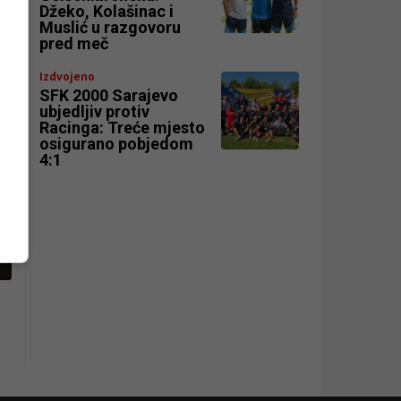
Džeko, Kolašinac i
Muslić u razgovoru
pred meč
Izdvojeno
SFK 2000 Sarajevo
ubjedljiv protiv
Racinga: Treće mjesto
osigurano pobjedom
4:1