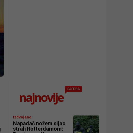
FACE.BA
najnovije
Izdvojeno
Napadač nožem sijao
strah Rotterdamom:
d