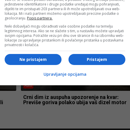
Auto
jedinstvene identifikatore i druge podatke uređaja) mogu pohranjivati,
dijeliti te im pristupati 203 partnera ili ih može upotrebljavati ova web-
lokacija. Mi i naši partneri možemo upotrebljavati precizne podatke o
že
Jedna stvar uništava vaš automobil: Svi
geolociranju.
Popis partnera.
griješimo, a samo ovo može pomoći
Neki dobavljači mogu obrađivati vaše osobne podatke na temelju
legitimnog interesa. Ako se ne slažete s tim, u nastavku možete upravljati
svojim opcijama. Potražite vezu pri dnu ove stranice ili na izborniku web-
lokacije za upravljanje pristankom ili povlačenje pristanka u postavkama
privatnosti i kolačića.
Ne pristajem
Pristajem
Upravljanje opcijama
Auto
Crni dim iz auspuha upozorenje na kvar:
li
Previše goriva polako ubija vaš dizel motor