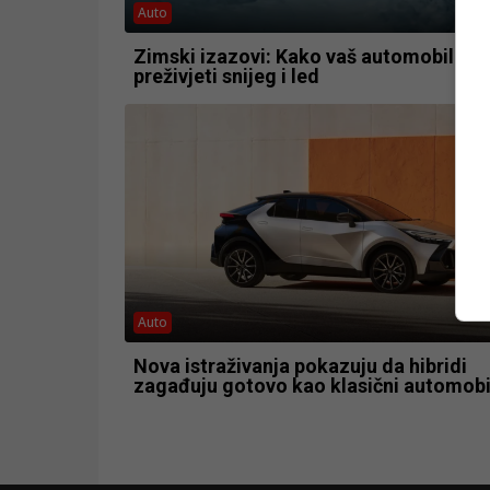
Auto
Zimski izazovi: Kako vaš automobil mo
preživjeti snijeg i led
Auto
Nova istraživanja pokazuju da hibridi
zagađuju gotovo kao klasični automobi