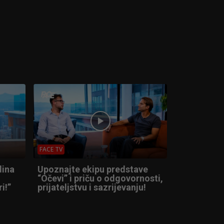
FACE TV
dina
Upoznajte ekipu predstave
“Očevi” i priču o odgovornosti,
i!”
prijateljstvu i sazrijevanju!