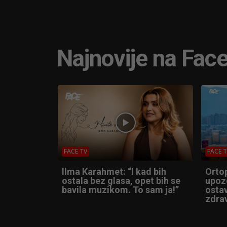
Najnovije na Fac
FACE TV
FACE 
Ilma Karahmet: “I kad bih
Orto
ostala bez glasa, opet bih se
upoz
bavila muzikom. To sam ja!”
ostav
zdrav