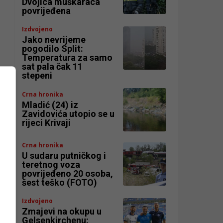
Dvojica muškaraca
povrijeđena
Izdvojeno
Jako nevrijeme
pogodilo Split:
Temperatura za samo
sat pala čak 11
stepeni
Crna hronika
Mladić (24) iz
Zavidovića utopio se u
rijeci Krivaji
Crna hronika
U sudaru putničkog i
teretnog voza
povrijeđeno 20 osoba,
šest teško (FOTO)
Izdvojeno
Zmajevi na okupu u
Gelsenkirchenu: