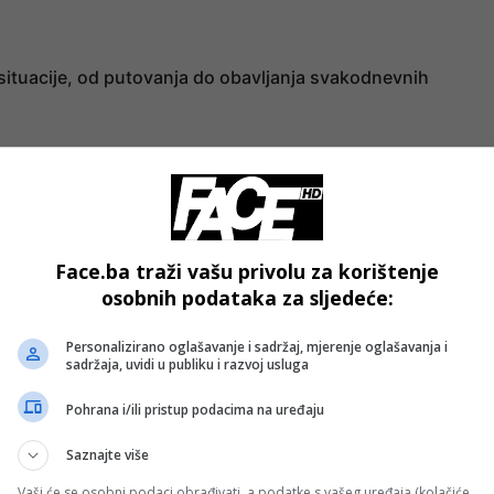
e situacije, od putovanja do obavljanja svakodnevnih
- OGLAS -
Face.ba traži vašu privolu za korištenje
osobnih podataka za sljedeće:
Personalizirano oglašavanje i sadržaj, mjerenje oglašavanja i
sadržaja, uvidi u publiku i razvoj usluga
Pohrana i/ili pristup podacima na uređaju
Saznajte više
Vaši će se osobni podaci obrađivati, a podatke s vašeg uređaja (kolačiće,