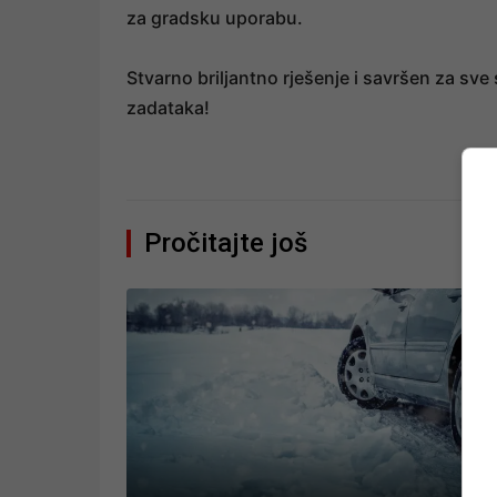
za gradsku uporabu.
Stvarno briljantno rješenje i savršen za sv
zadataka!
Pročitajte još