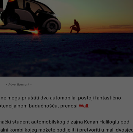
- Advertisement -
o ne mogu priuštiti dva automobila, postoji fantastično
s potencijalnom budućnošću, prenosi
Wall
.
mački student automobilskog dizajna Kenan Haliloglu pod
ni kombi kojeg možete podijeliti i pretvoriti u mali dvosje