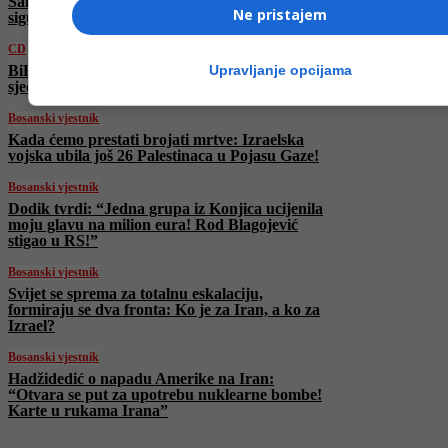
Salihović: “Sigurno je da ništa od ovoga nije
Ne pristajem
sigurno”
CD
Upravljanje opcijama
BiH odbranila titulu u Zlatnoj ligi nacija u
sjedećoj odbojci!
Bosanski vjestnik
Kada ćemo prestati brojati mrtve: Izraelska
vojska ubila još 26 Palestinaca u Pojasu Gaze!
Bosanski vjestnik
Dodik tvrdi: “Jedna grupa iz Konjica ucijenila
moju glavu na milion eura! Rod Blagojević
stigao u RS!”
Bosanski vjestnik
Svijet se sprema za totalnu eskalaciju,
formiraju se dva fronta: Ko je za Iran, a ko za
Izrael?
Bosanski vjestnik
Hadžidedić o napadu Amerike na Iran:
“Otvara se put za upotrebu nuklearne bombe!
Karte u rukama Irana”