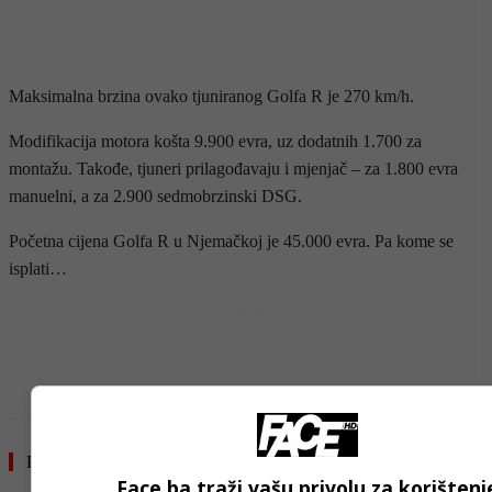
Maksimalna brzina ovako tjuniranog Golfa R je 270 km/h.
Modifikacija motora košta 9.900 evra, uz dodatnih 1.700 za
montažu. Takođe, tjuneri prilagođavaju i mjenjač – za 1.800 evra
manuelni, a za 2.900 sedmobrzinski DSG.
Početna cijena Golfa R u Njemačkoj je 45.000 evra. Pa kome se
isplati…
- OGLAS -
Pročitajte još
Face.ba traži vašu privolu za korištenj