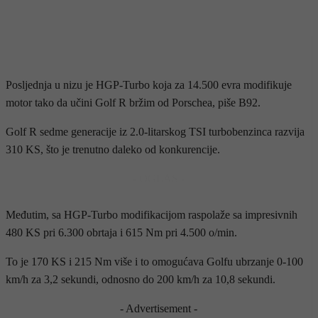
Posljednja u nizu je HGP-Turbo koja za 14.500 evra modifikuje
motor tako da učini Golf R bržim od Porschea, piše B92.
Golf R sedme generacije iz 2.0-litarskog TSI turbobenzinca razvija
310 KS, što je trenutno daleko od konkurencije.
- OGLAS -
Međutim, sa HGP-Turbo modifikacijom raspolaže sa impresivnih
480 KS pri 6.300 obrtaja i 615 Nm pri 4.500 o/min.
To je 170 KS i 215 Nm više i to omogućava Golfu ubrzanje 0-100
km/h za 3,2 sekundi, odnosno do 200 km/h za 10,8 sekundi.
- Advertisement -