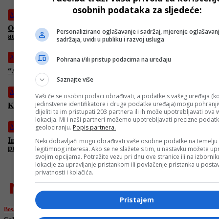
osobnih podataka za sljedeće:
Auto
Obratite pažnju: Mehaničar upozorio šta je “smrt” za vaš
Personalizirano oglašavanje i sadržaj, mjerenje oglašavanj
automobil
sadržaja, uvidi u publiku i razvoj usluga
Auto
Pohrana i/ili pristup podacima na uređaju
“Adidas” ulazi u Formulu 1, poznato koga će sponzorisati
Saznajte više
Auto
Vaši će se osobni podaci obrađivati, a podatke s vašeg uređaja (ko
jedinstvene identifikatore i druge podatke uređaja) mogu pohranjiv
Kako izračunati koliko vam je još goriva ostalo “na rezervi”?
dijeliti te im pristupati 203 partnera ili ih može upotrebljavati ova
lokacija. Mi i naši partneri možemo upotrebljavati precizne podat
Auto
geolociranju.
Popis partnera.
Industrija u krizi: Proizvođač Mercedesovih trokrakih zvijezda
Neki dobavljači mogu obrađivati vaše osobne podatke na temelju
proglasio bankrot
legitimnog interesa. Ako se ne slažete s tim, u nastavku možete upr
svojim opcijama. Potražite vezu pri dnu ove stranice ili na izborni
lokacije za upravljanje pristankom ili povlačenje pristanka u post
privatnosti i kolačića.
najnovije
Pristajem
Bosanski vjestnik