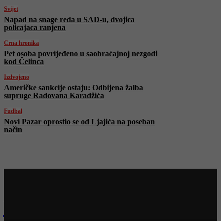
Svijet
Napad na snage reda u SAD-u, dvojica
policajaca ranjena
Crna hronika
Pet osoba povrijeđeno u saobraćajnoj nezgodi
kod Čelinca
Izdvojeno
Američke sankcije ostaju: Odbijena žalba
supruge Radovana Karadžića
Fudbal
Novi Pazar oprostio se od Ljajića na poseban
način
Najnovije na Face TV