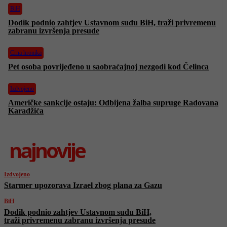
BiH
Dodik podnio zahtjev Ustavnom sudu BiH, traži privremenu
zabranu izvršenja presude
Crna hronika
Pet osoba povrijeđeno u saobraćajnoj nezgodi kod Čelinca
Izdvojeno
Američke sankcije ostaju: Odbijena žalba supruge Radovana
Karadžića
najnovije
Izdvojeno
Starmer upozorava Izrael zbog plana za Gazu
BiH
Dodik podnio zahtjev Ustavnom sudu BiH,
traži privremenu zabranu izvršenja presude