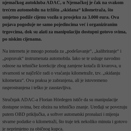
njemačkog autokluba ADAC, u Njemačkoj je čak na svakom
trećem automobilu na tržištu „skidana“ kilometraža, što
umjetno podiže cijenu vozila u prosjeku za 3.000 eura. Ova
pojava pogoduje ne samo pojedincima već i organiziranim
trgovcima, dok su alati za manipulaciju dostupni gotovo svima,
po niskim cijenama.
Na internetu je mnogo ponuda za „podešavanje“, „kalibriranje“ i
„popravak“ instrumenata automobila. Iako se te usluge navodno
odnose na tehničke korekcije zbog zamjene kotača ili kvarova, u
stvarnosti se najčešće radi o vraćanju kilometraže, tzv. „skidanju
kilometara“. Ova praksa je zabranjena, ali je istovremeno
rasprostranjena i teško je zaustavljiva.
Stručnjak ADAC-a Florian Hördegen ističe da su manipulacije
dostupne svima, bez obzira na tehničko znanje. Uređaji se povezuju
putem OBD priključka, a softver automatski pronalazi i mijenja
stvarne podatke o kilometraži, što traje tek nekoliko minuta i gotovo
je neprimjetno za običnog kupca.