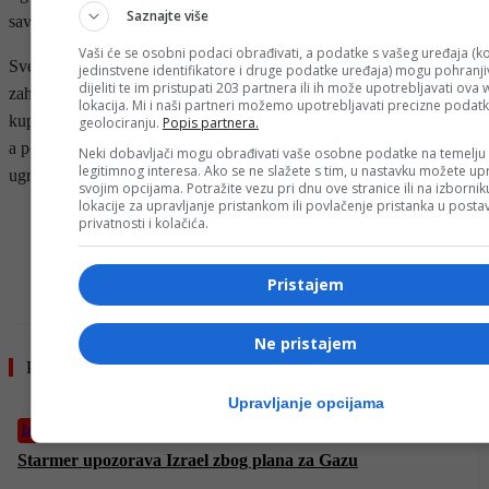
Saznajte više
savršenih, naročito kod starijih vozila.
Vaši će se osobni podaci obrađivati, a podatke s vašeg uređaja (ko
Sve ukazuje da je problem prevare s kilometražom ozbiljan i
jedinstvene identifikatore i druge podatke uređaja) mogu pohranjiv
dijeliti te im pristupati 203 partnera ili ih može upotrebljavati ova
zahtijeva strože regulative, transparentnije sisteme i bolju edukaciju
lokacija. Mi i naši partneri možemo upotrebljavati precizne podat
kupaca. Do tada, milijarde eura godišnje odlaze u ruke prevaranata,
geolociranju.
Popis partnera.
a povjerenje i sigurnost na tržištu polovnih automobila ostaju
Neki dobavljači mogu obrađivati vaše osobne podatke na temelju
legitimnog interesa. Ako se ne slažete s tim, u nastavku možete upr
ugroženi.
svojim opcijama. Potražite vezu pri dnu ove stranice ili na izborni
lokacije za upravljanje pristankom ili povlačenje pristanka u post
- OGLAS -
privatnosti i kolačića.
Pristajem
Ne pristajem
Pročitajte još
Upravljanje opcijama
Izdvojeno
Starmer upozorava Izrael zbog plana za Gazu