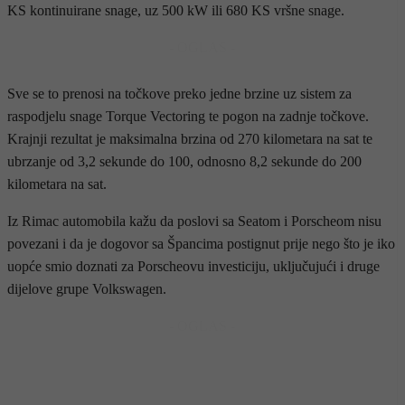
KS kontinuirane snage, uz 500 kW ili 680 KS vršne snage.
- OGLAS -
Sve se to prenosi na točkove preko jedne brzine uz sistem za
raspodjelu snage Torque Vectoring te pogon na zadnje točkove.
Krajnji rezultat je maksimalna brzina od 270 kilometara na sat te
ubrzanje od 3,2 sekunde do 100, odnosno 8,2 sekunde do 200
kilometara na sat.
Iz Rimac automobila kažu da poslovi sa Seatom i Porscheom nisu
povezani i da je dogovor sa Špancima postignut prije nego što je iko
uopće smio doznati za Porscheovu investiciju, uključujući i druge
dijelove grupe Volkswagen.
- OGLAS -