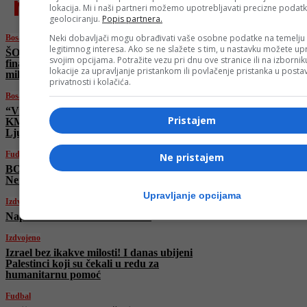
najnovije
lokacija. Mi i naši partneri možemo upotrebljavati precizne podat
geolociranju.
Popis partnera.
Neki dobavljači mogu obrađivati vaše osobne podatke na temelju
Bosanski vjestnik
legitimnog interesa. Ako se ne slažete s tim, u nastavku možete upr
ŠOKANTNO, SKANDALOZNO! Ko je
svojim opcijama. Potražite vezu pri dnu ove stranice ili na izborni
finansirao “Viaduktovu” tužbu tešku 113
lokacije za upravljanje pristankom ili povlačenje pristanka u post
miliona KM i “uništio” BiH?!
privatnosti i kolačića.
Bosanski vjestnik
“Viaduct” – Dodikova omča od 113 miliona
Pristajem
KM! Kajganić: “Tri lica pod istragom!”
Ljubić: “Isprogramirana prevara”
Fudbal
Ne pristajem
BOMBA u Bordo klubu: Na Koševo stiže
Nermin Mujkić
Upravljanje opcijama
Izdvojeno
Napadnuta bolnica u Teheranu
Izdvojeno
Izrael bez ikakve milosti! I danas ubijeni
Palestinci koji su čekali u redu za
humanitarnu pomoć
Fudbal