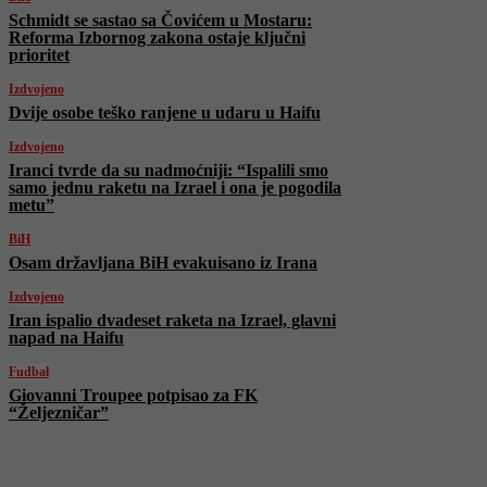
Schmidt se sastao sa Čovićem u Mostaru:
Reforma Izbornog zakona ostaje ključni
prioritet
Izdvojeno
Dvije osobe teško ranjene u udaru u Haifu
Izdvojeno
Iranci tvrde da su nadmoćniji: “Ispalili smo
samo jednu raketu na Izrael i ona je pogodila
metu”
BiH
Osam državljana BiH evakuisano iz Irana
Izdvojeno
Iran ispalio dvadeset raketa na Izrael, glavni
napad na Haifu
Fudbal
Giovanni Troupee potpisao za FK
“Željezničar”