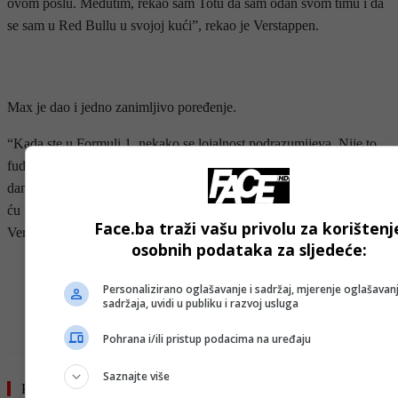
ovom poslu. Međutim, rekao sam Totu da sam odan svom timu i da
se sam u Red Bullu u svojoj kući”, rekao je Verstappen.
- OGLAS -
Max je dao i jedno zanimljivo poređenje.
“Kada ste u Formuli 1, nekako se lojalnost podrazumijeva. Nije to
fudbal da potpišete ugovor na pet godina, a odete nakon godinu
dana. Moj ugovor sa Red Bullom važi od 2028. godine i mislim da
ću ga odraditi do kraja. Za kasnije ćemo da vidimo”, zaključio je
Face.ba traži vašu privolu za korištenj
Verstappen.
osobnih podataka za sljedeće:
- OGLAS -
Personalizirano oglašavanje i sadržaj, mjerenje oglašavanj
sadržaja, uvidi u publiku i razvoj usluga
Pohrana i/ili pristup podacima na uređaju
Saznajte više
Pročitajte još