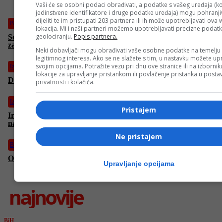
Vaši će se osobni podaci obrađivati, a podatke s vašeg uređaja (ko
jedinstvene identifikatore i druge podatke uređaja) mogu pohranjiv
dijeliti te im pristupati 203 partnera ili ih može upotrebljavati ova
BiH
lokacija. Mi i naši partneri možemo upotrebljavati precizne podat
geolociranju.
Popis partnera.
Schmidt se sastao sa Čovićem u Mostaru: Reforma Izbornog
zakona ostaje ključni prioritet
Neki dobavljači mogu obrađivati vaše osobne podatke na temelju
legitimnog interesa. Ako se ne slažete s tim, u nastavku možete upr
svojim opcijama. Potražite vezu pri dnu ove stranice ili na izborni
Izdvojeno
lokacije za upravljanje pristankom ili povlačenje pristanka u post
Dvije osobe teško ranjene u udaru u Haifu
privatnosti i kolačića.
Izdvojeno
Pristajem
Iranci tvrde da su nadmoćniji: “Ispalili smo samo jednu raketu
na Izrael i ona je pogodila metu”
Ne pristajem
BiH
Osam državljana BiH evakuisano iz Irana
Upravljanje opcijama
najnovije
BiH