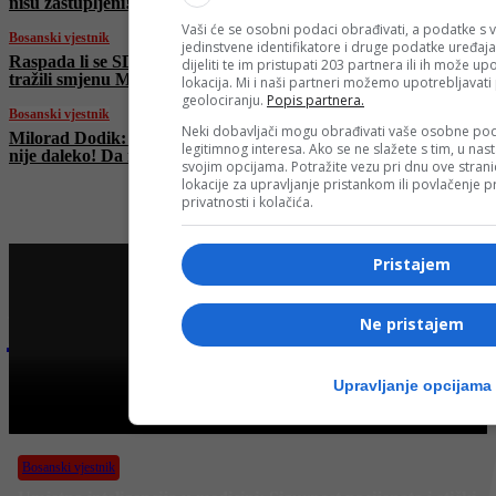
nisu zastupljeni!
Vaši će se osobni podaci obrađivati, a podatke s v
Bosanski vjestnik
jedinstvene identifikatore i druge podatke uređaja
Raspada li se SDS? Bivši predsjednici SDS-a
dijeliti te im pristupati 203 partnera ili ih može u
tražili smjenu Miličevića, stranka ga podržala
lokacija. Mi i naši partneri možemo upotrebljavat
geolociranju.
Popis partnera.
Bosanski vjestnik
Neki dobavljači mogu obrađivati vaše osobne pod
Milorad Dodik: RS ima alternativu! Moskva
legitimnog interesa. Ako se ne slažete s tim, u nas
nije daleko! Da nas nisu okupirali…
svojim opcijama. Potražite vezu pri dnu ove stranic
lokacije za upravljanje pristankom ili povlačenje
privatnosti i kolačića.
Pristajem
Najnovije na Face TV
Ne pristajem
Upravljanje opcijama
Bosanski vjestnik
BOSANSKI VJESTNIK – 20. 6. 2025.
Bosanski vjestnik