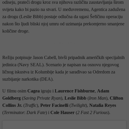
odiseju, prateći drogu kroz sva njihova različita zaustavljanja širom
svijeta kako bi pazio na stvari. U međuvremenu, Agentica zadužena
za drogu (Leslie Bibb) postaje odlučna da ugasi Šefičinu operaciju
nakon što ljudi bliski njoj umru od uzimanja prekomjerno smanjene
količine droge.
- OGLAS -
Režiju potpisuje Jason Cabell, bivši pripadnik američkih specijalnih
jedinica (Navy SEAL). Scenario je napisan na osnovu njegovog
ličnog iskustva iz Kolumbije kada je sarađivao sa Odredom za
suzbijanje narkotika (DEA).
U filmu osim
Cagea
igraju i
Laurence Fishburne
,
Adam
Goldberg
(
Saving Private Ryan
),
Leslie Bibb
(
Iron Man
),
Clifton
Collins Jr.
(
Traffic
),
Peter Facinelli
(
Twilight
),
Natalia Reyes
(
Terminator
:
Dark
Fate
) i
Cole Hauser
(
2 Fast 2 Furious
).