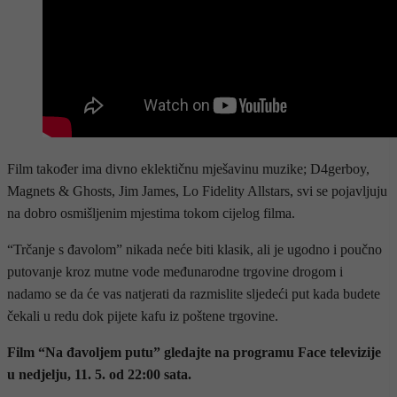
Film također ima divno eklektičnu mješavinu muzike; D4gerboy,
Magnets & Ghosts, Jim James, Lo Fidelity Allstars, svi se pojavljuju
na dobro osmišljenim mjestima tokom cijelog filma.
“Trčanje s đavolom” nikada neće biti klasik, ali je ugodno i poučno
putovanje kroz mutne vode međunarodne trgovine drogom i
nadamo se da će vas natjerati da razmislite sljedeći put kada budete
čekali u redu dok pijete kafu iz poštene trgovine.
Film “Na đavoljem putu” gledajte na programu Face televizije
u nedjelju, 11. 5. od 22:00 sata.