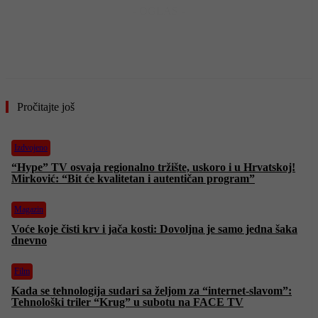
- OGLAS -
Pročitajte još
Izdvojeno
“Hype” TV osvaja regionalno tržište, uskoro i u Hrvatskoj!
Mirković: “Bit će kvalitetan i autentičan program”
Magazin
Voće koje čisti krv i jača kosti: Dovoljna je samo jedna šaka
dnevno
Film
Kada se tehnologija sudari sa željom za “internet-slavom”:
Tehnološki triler “Krug” u subotu na FACE TV