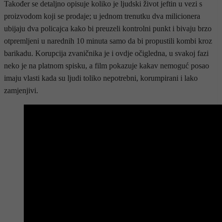
Također se detaljno opisuje koliko je ljudski život jeftin u vezi s
proizvodom koji se prodaje; u jednom trenutku dva milicionera
ubijaju dva policajca kako bi preuzeli kontrolni punkt i bivaju brzo
otpremljeni u narednih 10 minuta samo da bi propustili kombi kroz
barikadu. Korupcija zvaničnika je i ovdje očigledna, u svakoj fazi
neko je na platnom spisku, a film pokazuje kakav nemoguć posao
imaju vlasti kada su ljudi toliko nepotrebni, korumpirani i lako
zamjenjivi.