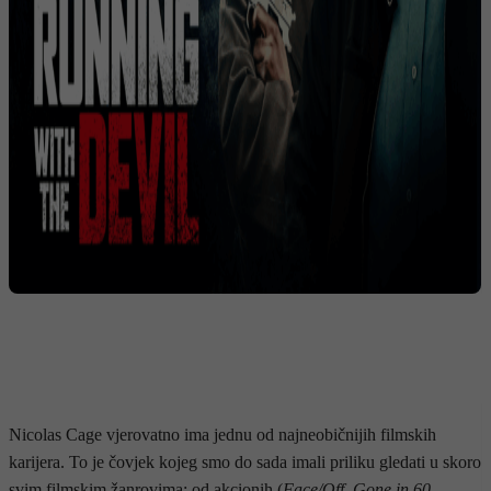
Nicolas Cage vjerovatno ima jednu od najneobičnijih filmskih
karijera. To je čovjek kojeg smo do sada imali priliku gledati u skoro
svim filmskim žanrovima; od akcionih (
Face/Off
,
Gone in 60