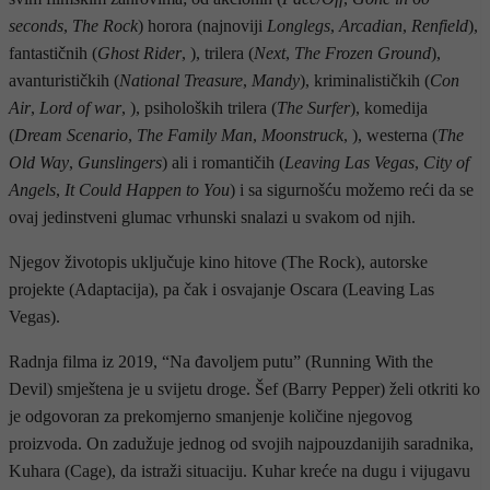
seconds
,
The Rock
) horora (najnoviji
Longlegs
,
Arcadian
,
Renfield
),
fantastičnih (
Ghost Rider
, ), trilera (
Next
,
The Frozen Ground
),
avanturističkih (
National Treasure
,
Mandy
), kriminalističkih (
Con
Air
,
Lord of war
, ), psiholoških trilera (
The Surfer
), komedija
(
Dream Scenario
,
The Family Man
,
Moonstruck
, ), westerna (
The
Old Way
,
Gunslingers
) ali i romantičih (
Leaving Las Vegas
,
City of
Angels
,
It Could Happen to You
) i sa sigurnošću možemo reći da se
ovaj jedinstveni glumac vrhunski snalazi u svakom od njih.
Njegov životopis uključuje kino hitove (The Rock), autorske
projekte (Adaptacija), pa čak i osvajanje Oscara (Leaving Las
Vegas).
Radnja filma iz 2019, “Na đavoljem putu” (Running With the
Devil) smještena je u svijetu droge. Šef (Barry Pepper) želi otkriti ko
je odgovoran za prekomjerno smanjenje količine njegovog
proizvoda. On zadužuje jednog od svojih najpouzdanijih saradnika,
Kuhara (Cage), da istraži situaciju. Kuhar kreće na dugu i vijugavu