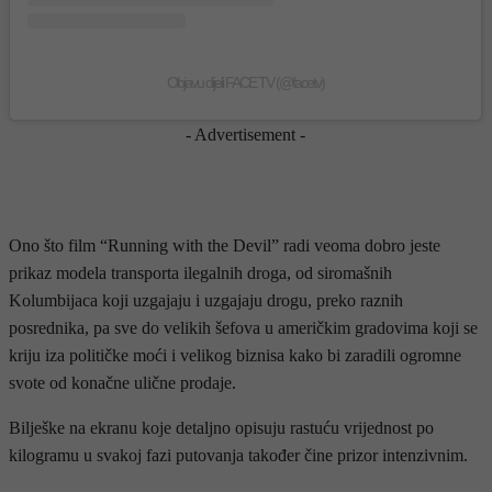
Objavu dijeli FACE TV (@facetv)
- Advertisement -
Ono što film “Running with the Devil” radi veoma dobro jeste
prikaz modela transporta ilegalnih droga, od siromašnih
Kolumbijaca koji uzgajaju i uzgajaju drogu, preko raznih
posrednika, pa sve do velikih šefova u američkim gradovima koji se
kriju iza političke moći i velikog biznisa kako bi zaradili ogromne
svote od konačne ulične prodaje.
Bilješke na ekranu koje detaljno opisuju rastuću vrijednost po
kilogramu u svakoj fazi putovanja također čine prizor intenzivnim.