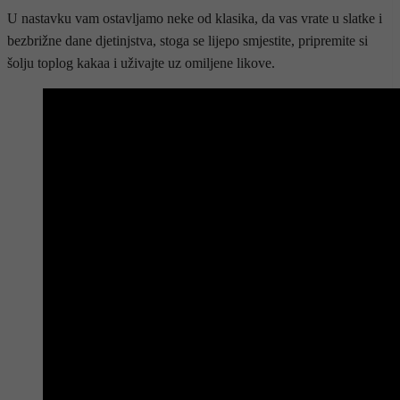
U nastavku vam ostavljamo neke od klasika, da vas vrate u slatke i
bezbrižne dane djetinjstva, stoga se lijepo smjestite, pripremite si
šolju toplog kakaa i uživajte uz omiljene likove.