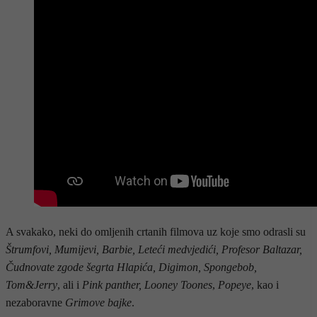
A svakako, neki do omljenih crtanih filmova uz koje smo odrasli su
Štrumfovi, Mumijevi, Barbie, Leteći medvjedići, Profesor Baltazar,
Čudnovate zgode šegrta Hlapića, Digimon, Spongebob,
Tom&Jerry
, ali i
Pink panther, Looney Toones
,
Popeye
, kao i
nezaboravne
Grimove bajke
.