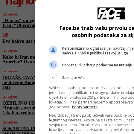
Izdvojeno
“Hamas” zaprijetio Americi nakon napada na
Iran: “Obećavamo…”
Face.ba traži vašu privolu z
osobnih podataka za sl
BiH
Evo kakvo nas vrijeme očekuje danas
Personalizirano oglašavanje i sadržaj, mje
Izdvojeno
sadržaja, uvidi u publiku i razvoj usluga
Kako bi Iran mogao odgovoriti na napad
Amerike? Ovo su potencijalni scenariji
Pohrana i/ili pristup podacima na uređaju
Izdvojeno
Saznajte više
OBJAŠNJAVAMO: Treba li Trumpu
odobrenje Kongresa da “uvuče” Ameriku u
rat?
Vaši će se osobni podaci obrađivati, a podatke s v
jedinstvene identifikatore i druge podatke uređaja
Izdvojeno
dijeliti te im pristupati 203 partnera ili ih može u
lokacija. Mi i naši partneri možemo upotrebljavat
OZBILJNO UPOZORENJE analitičara:
geolociranju.
Popis partnera.
“Iranski saveznici i posrednici možda neće
čekati naredbu za napad iz Teherana”
Neki dobavljači mogu obrađivati vaše osobne pod
legitimnog interesa. Ako se ne slažete s tim, u nas
Izdvojeno
svojim opcijama. Potražite vezu pri dnu ove stranic
ŠOKANTAN POTEZ Trumpa: Evo koje je
lokacije za upravljanje pristankom ili povlačenje
oružje koristila Amerika prilikom napada na