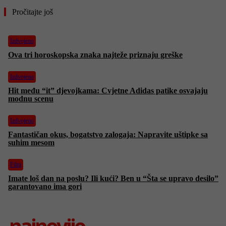
Pročitajte još
Izdvojeno
Ova tri horoskopska znaka najteže priznaju greške
Izdvojeno
Hit među “it” djevojkama: Cvjetne Adidas patike osvajaju
modnu scenu
Izdvojeno
Fantastičan okus, bogatstvo zalogaja: Napravite uštipke sa
suhim mesom
Film
Imate loš dan na poslu? Ili kući? Ben u “Šta se upravo desilo”
garantovano ima gori
najnovije