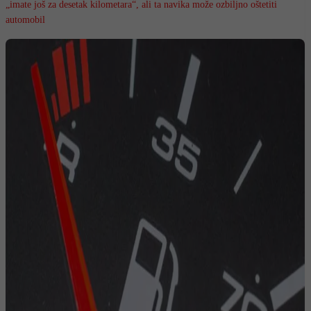
„imate još za desetak kilometara“, ali ta navika može ozbiljno oštetiti
automobil