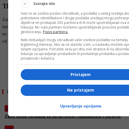
Saznajte više
TIHI KVAR
Vaši će se osobni podaci obrađivati, a podatke s vašeg uređaja (ko
jedinstvene identifikatore i druge podatke uređaja) mogu pohranjiv
Zato sljedeći put kada pomislite da možete još koji kilometar „na
dijeliti te im pristupati 203 partnera ili ih može upotrebljavati ova
lampici“, sjetite se da vaša pumpa za gorivo možda već vuče ono što
lokacija. Mi i naši partneri možemo upotrebljavati precizne podat
geolociranju.
Popis partnera.
ne bi smjela. Ako vas auto izda baš kad ste najviše u žurbi, ta ušteda
Neki dobavljači mogu obrađivati vaše osobne podatke na temelju
od par litara može vas koštati mnogo više nego što ste planirali.
legitimnog interesa. Ako se ne slažete s tim, u nastavku možete upr
svojim opcijama. Potražite vezu pri dnu ove stranice ili na izborni
- OGLAS -
lokacije za upravljanje pristankom ili povlačenje pristanka u post
privatnosti i kolačića.
Pristajem
Ne pristajem
Pročitajte još
Upravljanje opcijama
Magazin
Zlato među začinima za mršavljenje, raspoloženje i zdravlje
Auto