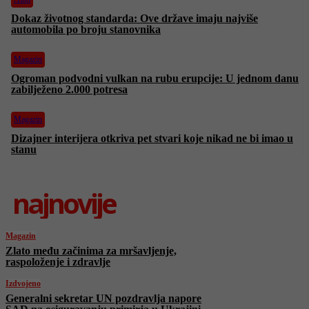
Dokaz životnog standarda: Ove države imaju najviše
automobila po broju stanovnika
Magazin
Ogroman podvodni vulkan na rubu erupcije: U jednom danu
zabilježeno 2.000 potresa
Magazin
Dizajner interijera otkriva pet stvari koje nikad ne bi imao u
stanu
najnovije
Magazin
Zlato među začinima za mršavljenje,
raspoloženje i zdravlje
Izdvojeno
Generalni sekretar UN pozdravlja napore