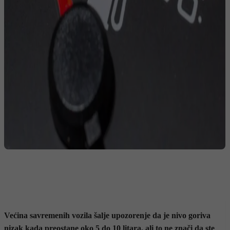
Većina savremenih vozila šalje upozorenje da je nivo goriva
nizak kada preostane oko 5 do 10 litara, ali to ne znači da ste