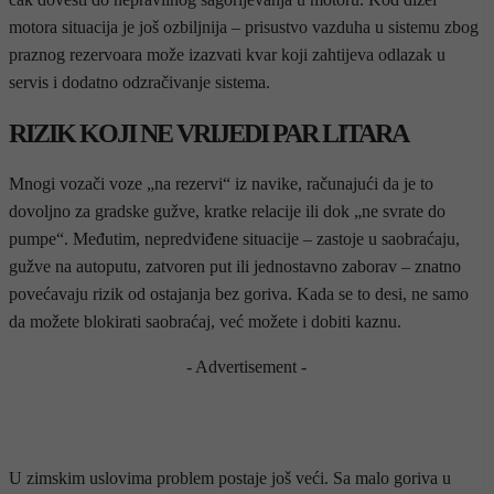
motora situacija je još ozbiljnija – prisustvo vazduha u sistemu zbog
praznog rezervoara može izazvati kvar koji zahtijeva odlazak u
servis i dodatno odzračivanje sistema.
RIZIK KOJI NE VRIJEDI PAR LITARA
Mnogi vozači voze „na rezervi“ iz navike, računajući da je to
dovoljno za gradske gužve, kratke relacije ili dok „ne svrate do
pumpe“. Međutim, nepredviđene situacije – zastoje u saobraćaju,
gužve na autoputu, zatvoren put ili jednostavno zaborav – znatno
povećavaju rizik od ostajanja bez goriva. Kada se to desi, ne samo
da možete blokirati saobraćaj, već možete i dobiti kaznu.
- Advertisement -
U zimskim uslovima problem postaje još veći. Sa malo goriva u