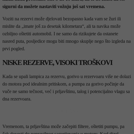
sigurni da možete nastaviti vožnju još sat vremena.
Voziti na rezervi može djelovati bezopasno kada vam se žuri ili
mislite da „imate još za desetak kilometara“, ali ta navika može
ozbiljno oštetiti automobil. I ne samo da rizikujete da ostanete
nasred puta, posljedice mogu biti mnogo skuplje nego što izgleda na
prvi pogled.
NISKE REZERVE, VISOKI TROŠKOVI
Kada se upali lampica za rezervu, gorivo u rezervoaru više ne dolazi
do motora pod idealnim pritiskom, a pumpa za gorivo počinje da
vuče ne samo tečnost, već i prljavštinu, talog i potencijalno vlagu sa
dna rezervoara.
- OGLAS -
Vremenom, ta prljavština može začepiti filtere, oštetiti pumpu, pa
čak dovesti do nepravilnog sagorijevanja u motoru. Kod dizel