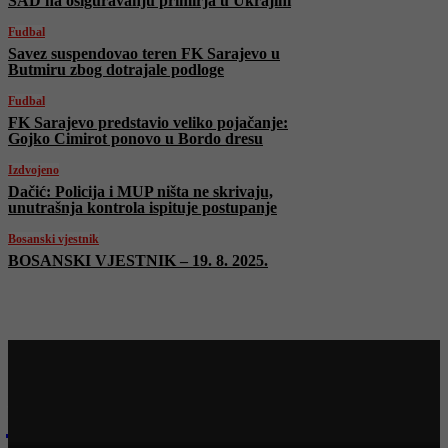
SAD na osiguravanju primirja u Ukrajini
Fudbal
Savez suspendovao teren FK Sarajevo u
Butmiru zbog dotrajale podloge
Fudbal
FK Sarajevo predstavio veliko pojačanje:
Gojko Cimirot ponovo u Bordo dresu
Izdvojeno
Dačić: Policija i MUP ništa ne skrivaju,
unutrašnja kontrola ispituje postupanje
Bosanski vjestnik
BOSANSKI VJESTNIK – 19. 8. 2025.
Najnovije na Face TV