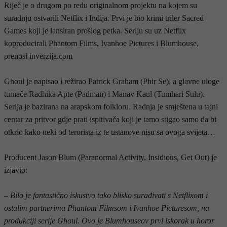
Riječ je o drugom po redu originalnom projektu na kojem su
suradnju ostvarili Netflix i Indija. Prvi je bio krimi triler Sacred
Games koji je lansiran prošlog petka. Seriju su uz Netflix
koproducirali Phantom Films, Ivanhoe Pictures i Blumhouse,
prenosi inverzija.com
Ghoul je napisao i režirao Patrick Graham (Phir Se), a glavne uloge
tumače Radhika Apte (Padman) i Manav Kaul (Tumhari Sulu).
Serija je bazirana na arapskom folkloru. Radnja je smještena u tajni
centar za pritvor gdje prati ispitivača koji je tamo stigao samo da bi
otkrio kako neki od terorista iz te ustanove nisu sa ovoga svijeta…
Producent Jason Blum (Paranormal Activity, Insidious, Get Out) je
izjavio:
– Bilo je fantastično iskustvo tako blisko surađivati s Netflixom i
ostalim partnerima Phantom Filmsom i Ivanhoe Picturesom, na
produkciji serije Ghoul. Ovo je Blumhouseov prvi iskorak u horor