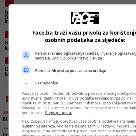
Film
Koliko su naši “zaštićeni” podaci zapravo zaštićeni?
Nevjerovatno napeta i intenzivna akcija o opasnostima
interneta
Face.ba traži vašu privolu za korištenj
Film
osobnih podataka za sljedeće:
Kraljica romantičnih komedija Reese Witherspoon u “Ponovo
kod kuće”
Personalizirano oglašavanje i sadržaj, mjerenje oglašavanj
sadržaja, uvidi u publiku i razvoj usluga
Film
Koliko daleko je jedan čovjek spreman da ode da osveti ubistvo
Pohrana i/ili pristup podacima na uređaju
kćerke? “Vendetta” samo na programu Face TV
Saznajte više
najnovije
Vaši će se osobni podaci obrađivati, a podatke s vašeg uređaja (ko
jedinstvene identifikatore i druge podatke uređaja) mogu pohranjiv
dijeliti te im pristupati 203 partnera ili ih može upotrebljavati ova
lokacija. Mi i naši partneri možemo upotrebljavati precizne podat
Bosanski vjestnik
geolociranju.
Popis partnera.
BOSANSKI VJESTNIK – 20. 6. 2025.
Neki dobavljači mogu obrađivati vaše osobne podatke na temelju
legitimnog interesa. Ako se ne slažete s tim, u nastavku možete upr
Bosanski vjestnik
svojim opcijama. Potražite vezu pri dnu ove stranice ili na izborni
Umjetna inteligencija u medicini: Sigurnost
lokacije za upravljanje pristankom ili povlačenje pristanka u post