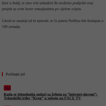
žanr u Indiji, te smo vrlo uzbuđeni što možemo podijeliti ovaj
projekt sa svim horor entuzijastima po cijelom svijetu.
Ghoul se sasatoji od tri epizode, te će putem Netflixa biti dostupan u
190 zemalja.
- OGLAS -
Pročitajte još
Film
Kada se tehnologija sudari sa željom za “internet-slavom”:
Tehnološki triler “Krug” u subotu na FACE TV