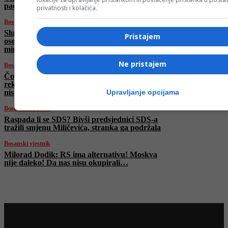
pacijenata i etički principi na prvom mjestu!
privatnosti i kolačića.
Bosanski vjestnik
Slučaj Viaduct: SIPA saslušala više od pet
Pristajem
osoba, navodno saslušani i pojedinci iz Vijeća
ministara?
Ne pristajem
Bosanski vjestnik
Čović razvalio plan Trojke: Nema
rekonstrukcije Vijeća ministara! Vuković: Srbi
Upravljanje opcijama
nisu zastupljeni!
Bosanski vjestnik
Raspada li se SDS? Bivši predsjednici SDS-a
tražili smjenu Miličevića, stranka ga podržala
Bosanski vjestnik
Milorad Dodik: RS ima alternativu! Moskva
nije daleko! Da nas nisu okupirali…