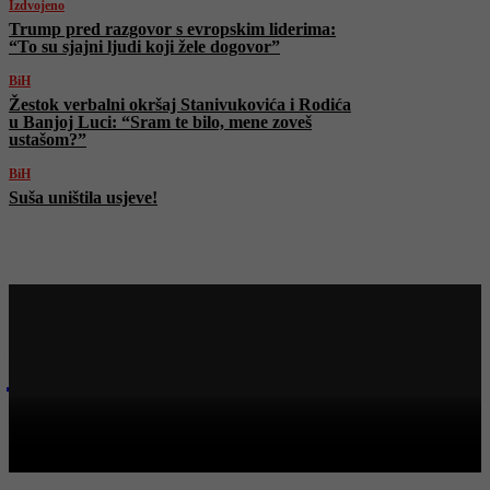
Izdvojeno
Trump pred razgovor s evropskim liderima:
“To su sjajni ljudi koji žele dogovor”
BiH
Žestok verbalni okršaj Stanivukovića i Rodića
u Banjoj Luci: “Sram te bilo, mene zoveš
ustašom?”
BiH
Suša uništila usjeve!
Najnovije na Face TV
Bosanski vjestnik
BOSANSKI VJESTNIK – 12.08.2025.