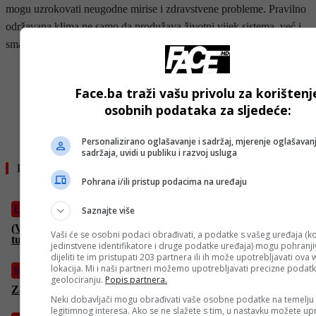
mogu uzrokovati neugodne mirise i zdravstvene probleme. Pravilno
održavana klima ne samo da produžava životni vijek sistema, već i
smanjuje potrošnju goriva.
- OGLAS -
Face.ba traži vašu privolu za korištenj
osobnih podataka za sljedeće:
Personalizirano oglašavanje i sadržaj, mjerenje oglašavanj
sadržaja, uvidi u publiku i razvoj usluga
Pročitajte još
Pohrana i/ili pristup podacima na uređaju
Film
Saznajte više
(VIDEO) Back to Bosnia: Nakon izbjeglištva došli kući – zatekli
Vaši će se osobni podaci obrađivati, a podatke s vašeg uređaja (ko
tuđi život u svom stanu
jedinstvene identifikatore i druge podatke uređaja) mogu pohranjiv
dijeliti te im pristupati 203 partnera ili ih može upotrebljavati ova
lokacija. Mi i naši partneri možemo upotrebljavati precizne podat
Magazin
geolociranju.
Popis partnera.
Zašto nas ljetne vrućine iscrpljuju i kako zadržati energiju
Neki dobavljači mogu obrađivati vaše osobne podatke na temelju
legitimnog interesa. Ako se ne slažete s tim, u nastavku možete upr