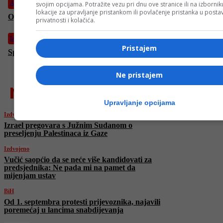
Auto
svojim opcijama. Potražite vezu pri dnu ove stranice ili na izborni
lokacije za upravljanje pristankom ili povlačenje pristanka u post
Optimalna vožnja: Kako obrtaji utiču na zdravlje motora
privatnosti i kolačića.
Izdvojeno
Pristajem
Spremite se za festivalski izlazak uz sarajevsku stilsku ikonu
Ne pristajem
najnovije
Upravljanje opcijama
Izdvojeno
Izrael pregovara s Južnim Sudanom o
preseljenju Palestinaca iz Gaze
Izdvojeno
Vučić saopćio da se neće više kandidovati za
predsjednika: Ne pada mi na pamet da
mijenjam ustav
BiH
Od 1. septembra protesti prijevoznika, najavili
poremećaj u lancima snabdijevanja