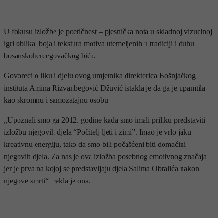
U fokusu izložbe je poetičnost – pjesnička nota u skladnoj vizuelnoj
igri oblika, boja i tekstura motiva utemeljenih u tradiciji i duhu
bosanskohercegovačkog bića.
Govoreći o liku i djelu ovog umjetnika direktorica Bošnjačkog
instituta Amina Rizvanbegović Džuvić istakla je da ga je upamtila
kao skromnu i samozatajnu osobu.
„Upoznali smo ga 2012. godine kada smo imali priliku predstaviti
izložbu njegovih djela “Počitelj ljeti i zimi”. Imao je vrlo jaku
kreativnu energiju, tako da smo bili počašćeni biti domaćini
njegovih djela. Za nas je ova izložba posebnog emotivnog značaja
jer je prva na kojoj se predstavljaju djela Salima Obralića nakon
njegove smrti“- rekla je ona.
- OGLAS -