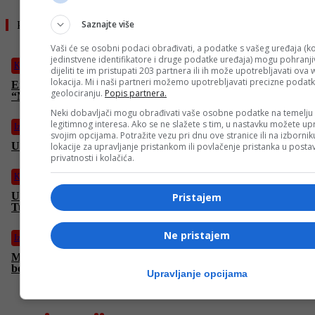
Saznajte više
Pročitajte još
Vaši će se osobni podaci obrađivati, a podatke s vašeg uređaja (ko
jedinstvene identifikatore i druge podatke uređaja) mogu pohranjiv
Kultura
dijeliti te im pristupati 203 partnera ili ih može upotrebljavati ova
lokacija. Mi i naši partneri možemo upotrebljavati precizne podat
Emina Jahović i Mirza Selimović predstavili spot za pjesmu
geolociranju.
Popis partnera.
“Ništa ili sve”: Spoj vrhunskih vokala
Neki dobavljači mogu obrađivati vaše osobne podatke na temelju
legitimnog interesa. Ako se ne slažete s tim, u nastavku možete upr
Izdvojeno
svojim opcijama. Potražite vezu pri dnu ove stranice ili na izborni
U SARTR-u večeras drama “Svijet i sve u njemu“
lokacije za upravljanje pristankom ili povlačenje pristanka u post
privatnosti i kolačića.
Kultura
U Zagrebu i Bihaću održane promocije knjige “Ubistvo Hakije
Pristajem
Turajlića” autora Muniba Ušanovića
Ne pristajem
Izdvojeno
Maida Kulić Vugdalić – Sarajka koja već tri decenije čuva
bosanski jezik i kulturu među mladima u dalekoj Australiji
Upravljanje opcijama