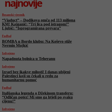
najnovije
Bosanski vjestnik
“Viaduct” – Dodikova omča od 113 miliona
KM! Kajganić: “Tri lica pod istragom!”
Ljubić: “Isprogramirana prevara”
Fudbal
BOMBA u Bordo klubu: Na Koševo stiže
Nermin Mujkić
Izdvojeno
Napadnuta bolnica u Teheranu
Izdvojeno
Izrael bez ikakve milosti! I danas ubijeni
Palestinci koji su čekali u redu za
humanitarnu pomoć
Fudbal
Italijanska legenda o Džekinom transferu:
“Odličan potez! Mi smo ga htjeli po svaku
cijenu!”
Izdvojeno