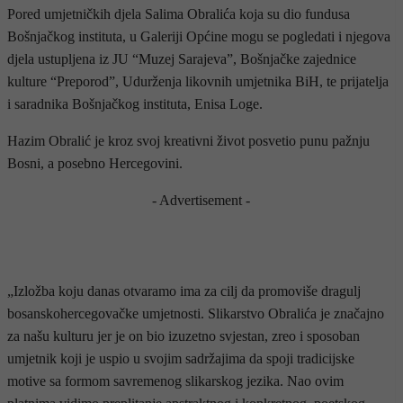
Pored umjetničkih djela Salima Obralića koja su dio fundusa
Bošnjačkog instituta, u Galeriji Općine mogu se pogledati i njegova
djela ustupljena iz JU “Muzej Sarajeva”, Bošnjačke zajednice
kulture “Preporod”, Udurženja likovnih umjetnika BiH, te prijatelja
i saradnika Bošnjačkog instituta, Enisa Loge.
Hazim Obralić je kroz svoj kreativni život posvetio punu pažnju
Bosni, a posebno Hercegovini.
- Advertisement -
„Izložba koju danas otvaramo ima za cilj da promoviše dragulj
bosanskohercegovačke umjetnosti. Slikarstvo Obralića je značajno
za našu kulturu jer je on bio izuzetno svjestan, zreo i sposoban
umjetnik koji je uspio u svojim sadržajima da spoji tradicijske
motive sa formom savremenog slikarskog jezika. Nao ovim