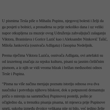
U pismima Tesla piše o Mihailu Pupinu, njegovoj bolesti i želji da
ga posjeti u bolnici, a pronađena su prije nekoliko dana i uz veliki
napor otkupljena za muzeje ovog Udruženja zahvaljujući zalaganju
Viktora, Branislava i Gorice Lazić kao i Aleksandre Ninković Tašić,
Miloša Jankovića (osnivača Adligata) i časopisa Nedeljnik.
Prema riječima Viktora Lazića, osnivača Adligata, ovi artefakti su
od izuzetnog značaja za srpsku kulturu, pisani su jasnim ćiriličnim
pismom, a iz njih se vidi veoma blizak i brižan međusobni odnos
Tesle i Pupina.
“Pisma na više načina menjaju poznatu istoriju odnosa ova dva
naučnika i potvrđuju njihovu bliskost, dok u potpunosti demantuju
priču o mirenju na samrtničkoj Pupinovoj postelji, pošto je
očigledno da, u trenutku pisanja pisama, tri mjeseca prije Pupinove
smrti, sukoba između dvojice velikana nije ni bilo, već jedino želje