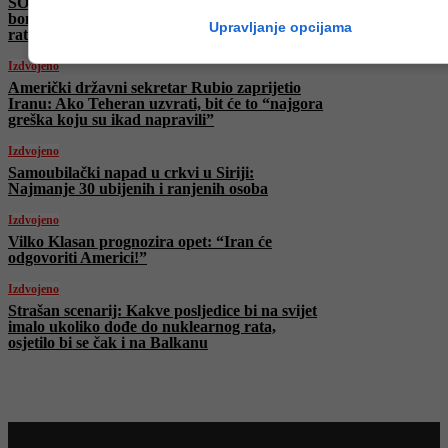
ŠOKANTNO! Amerika napala Iran MOP
bombama! Je li Trump započeo III svjetski
Upravljanje opcijama
rat?
Izdvojeno
Američki državni sekretar Rubio zaprijetio
Iranu: Ako Teheran uzvrati, bit će to “najgora
greška koju su ikad napravili”
Izdvojeno
Samoubilački napad u crkvi u Siriji:
Najmanje 30 ubijenih i ranjenih osoba
Izdvojeno
Vilko Klasan prognozira opet: “Iran će
odgovoriti Americi!”
Izdvojeno
Strašan scenarij: Kakve posljedice bi na svijet
imalo ukoliko dođe do nuklearnog rata,
osjetilo bi se čak i na Balkanu