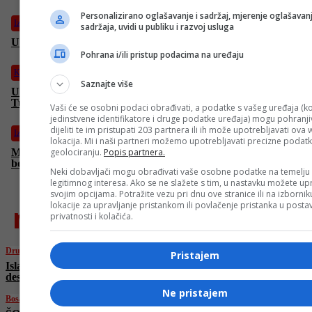
Personalizirano oglašavanje i sadržaj, mjerenje oglašavanj
Izdvojeno
sadržaja, uvidi u publiku i razvoj usluga
U SARTR-u večeras drama “Svijet i sve u njemu“
Pohrana i/ili pristup podacima na uređaju
Kultura
Saznajte više
U Zagrebu i Bihaću održane promocije knjige “Ubistvo Hakije
Turajlića” autora Muniba Ušanovića
Vaši će se osobni podaci obrađivati, a podatke s vašeg uređaja (ko
jedinstvene identifikatore i druge podatke uređaja) mogu pohranjiv
dijeliti te im pristupati 203 partnera ili ih može upotrebljavati ova
Izdvojeno
lokacija. Mi i naši partneri možemo upotrebljavati precizne podat
geolociranju.
Popis partnera.
Maida Kulić Vugdalić – Sarajka koja već tri decenije čuva
bosanski jezik i kulturu među mladima u dalekoj Australiji
Neki dobavljači mogu obrađivati vaše osobne podatke na temelju
legitimnog interesa. Ako se ne slažete s tim, u nastavku možete upr
svojim opcijama. Potražite vezu pri dnu ove stranice ili na izborni
najnovije
lokacije za upravljanje pristankom ili povlačenje pristanka u post
privatnosti i kolačića.
Drugi o nama
Pristajem
Islamske zemlje usvojile Deklaraciju, osudile
destruktivu politiku iz RS-a
Ne pristajem
Bosanski vjestnik