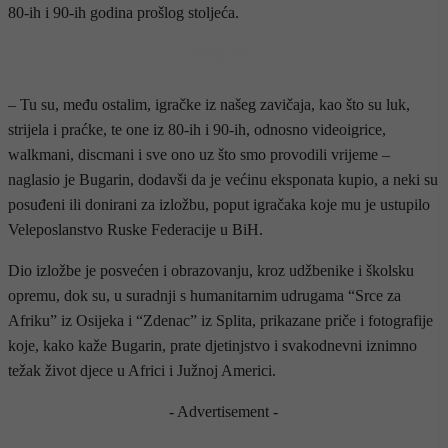
80-ih i 90-ih godina prošlog stoljeća.
- OGLAS -
– Tu su, među ostalim, igračke iz našeg zavičaja, kao što su luk,
strijela i praćke, te one iz 80-ih i 90-ih, odnosno videoigrice,
walkmani, discmani i sve ono uz što smo provodili vrijeme –
naglasio je Bugarin, dodavši da je većinu eksponata kupio, a neki su
posuđeni ili donirani za izložbu, poput igračaka koje mu je ustupilo
Veleposlanstvo Ruske Federacije u BiH.
Dio izložbe je posvećen i obrazovanju, kroz udžbenike i školsku
opremu, dok su, u suradnji s humanitarnim udrugama “Srce za
Afriku” iz Osijeka i “Zdenac” iz Splita, prikazane priče i fotografije
koje, kako kaže Bugarin, prate djetinjstvo i svakodnevni iznimno
težak život djece u Africi i Južnoj Americi.
- Advertisement -