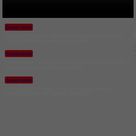
Bosanski vjestnik
BOSANSKI VJESTNIK – 21. 6. 2025.
Bosanski vjestnik
16. dani BHAAAS-a: Održan inspirativan panel na temu
“Žene u medicini: osnaživanje i ravnoteža”
J
n
Bosanski vjestnik
m
k
Srebreničanin Šukrija Meholjić osvaja Ženevu! “Pred UN-
om se sjećamo genocida u Srebrenici!”
Bosanski vjestnik
Sastanak Arapske lige: “Izrael nas gura u katastrofu!”
Fidan: “Balkan je dio islamske civilizacije!”