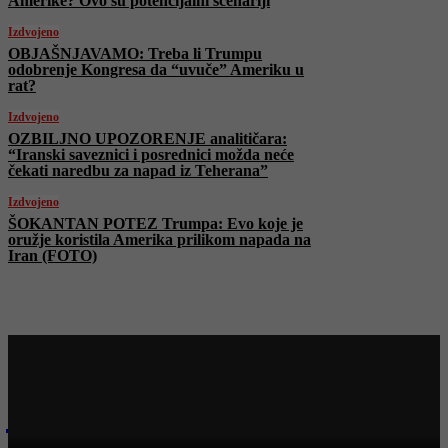
Amerike? Ovo su potencijalni scenariji
Izdvojeno
OBJAŠNJAVAMO: Treba li Trumpu
odobrenje Kongresa da “uvuče” Ameriku u
rat?
Izdvojeno
OZBILJNO UPOZORENJE analitičara:
“Iranski saveznici i posrednici možda neće
čekati naredbu za napad iz Teherana”
Izdvojeno
ŠOKANTAN POTEZ Trumpa: Evo koje je
oružje koristila Amerika prilikom napada na
Iran (FOTO)
Najnovije na Face TV