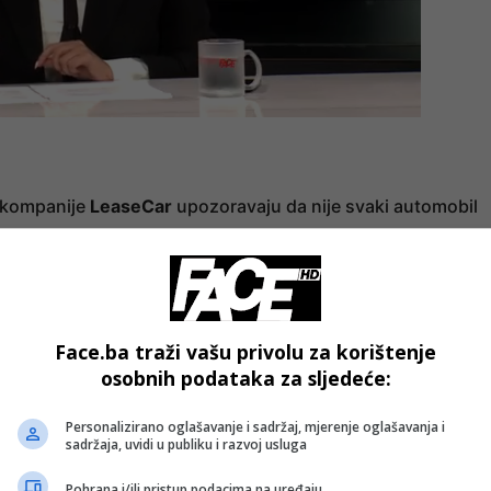
z kompanije
LeaseCar
upozoravaju da nije svaki automobil
ila, prenosi
Net.hr
.
 dugme za otključavanje – prozori bi trebali da se počnu
gačije. Ako se ništa ne desi, pokušajte: pritisnite jednom,
Face.ba traži vašu privolu za korištenje
za otključavanje,“ savjetuju.
osobnih podataka za sljedeće:
Personalizirano oglašavanje i sadržaj, mjerenje oglašavanja i
sadržaja, uvidi u publiku i razvoj usluga
proljetnih i ljetnih dana, jer vam omogućava da rashladite
Pohrana i/ili pristup podacima na uređaju