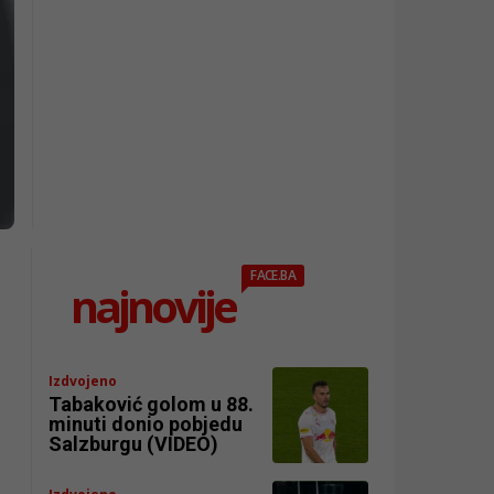
FACE.BA
najnovije
Izdvojeno
Tabaković golom u 88.
minuti donio pobjedu
Salzburgu (VIDEO)