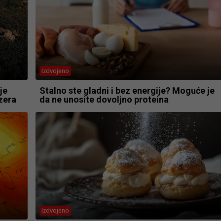
Izdvojeno
je
Stalno ste gladni i bez energije? Moguće je
ezera
da ne unosite dovoljno proteina
Izdvojeno