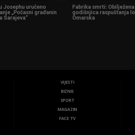
u Josephu uručeno
Fabrika smrti: Obilježena
anje „Počasni građanin
godišnjica raspuštanja l
a Sarajeva“
Omarska
VIJESTI
BIZNIS
SPORT
MAGAZIN
FACE TV