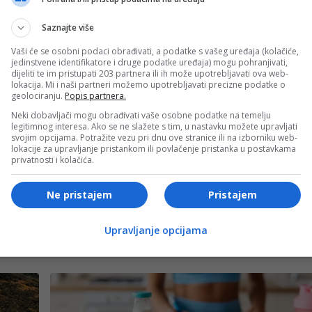
Saznajte više
tvorenih prozora bez nadzora može imati ozbiljne posljedice
Vaši će se osobni podaci obrađivati, a podatke s vašeg uređaja (kolačiće,
jedinstvene identifikatore i druge podatke uređaja) mogu pohranjivati,
dijeliti te im pristupati 203 partnera ili ih može upotrebljavati ova web-
lokacija. Mi i naši partneri možemo upotrebljavati precizne podatke o
- OGLAS -
geolociranju.
Popis partnera.
snik zna tačan redoslijed pritiskanja dugmadi. Međutim,
Neki dobavljači mogu obrađivati vaše osobne podatke na temelju
legitimnog interesa. Ako se ne slažete s tim, u nastavku možete upravljati
prozori otvore slučajno,“ kaže Džejk Fišer, viši direktor za
svojim opcijama. Potražite vezu pri dnu ove stranice ili na izborniku web-
lokacije za upravljanje pristankom ili povlačenje pristanka u postavkama
u.
privatnosti i kolačića.
- OGLAS -
Ne pristajem
Pristajem
Upravljanje opcijama