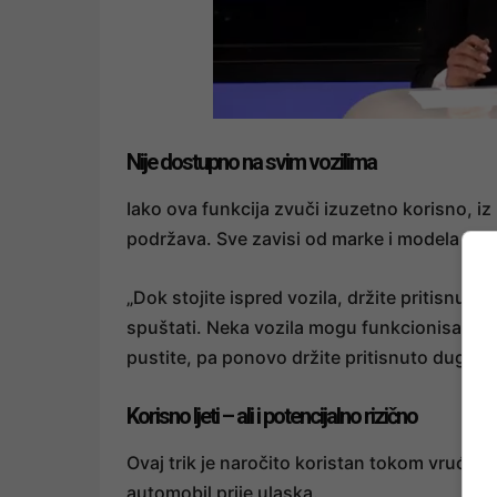
Nije dostupno na svim vozilima
Iako ova funkcija zvuči izuzetno korisno, i
podržava. Sve zavisi od marke i modela voz
„Dok stojite ispred vozila, držite pritisnuto
spuštati. Neka vozila mogu funkcionisati dru
pustite, pa ponovo držite pritisnuto dugme 
Korisno ljeti – ali i potencijalno rizično
Ovaj trik je naročito koristan tokom vrućih 
automobil prije ulaska.