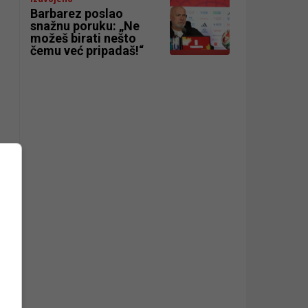
Barbarez poslao
snažnu poruku: „Ne
možeš birati nešto
čemu već pripadaš!“