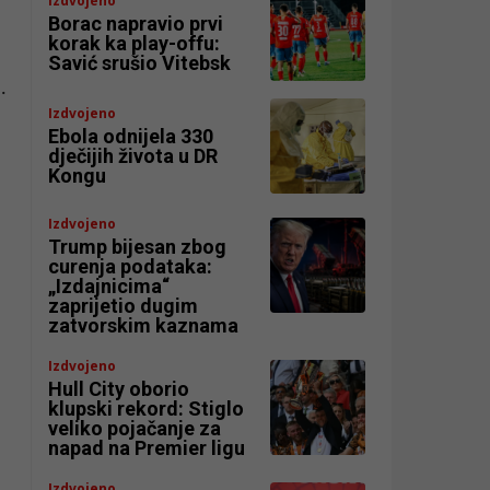
Izdvojeno
Borac napravio prvi
korak ka play-offu:
Savić srušio Vitebsk
.
Izdvojeno
Ebola odnijela 330
dječijih života u DR
Kongu
Izdvojeno
Trump bijesan zbog
curenja podataka:
„Izdajnicima“
zaprijetio dugim
zatvorskim kaznama
Izdvojeno
Hull City oborio
klupski rekord: Stiglo
veliko pojačanje za
napad na Premier ligu
Izdvojeno