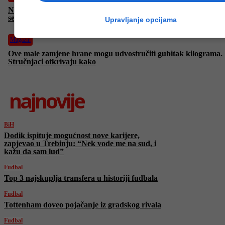
Nevjerovatno otkriće: Nauka potvrdila da psi tačno znaju kako
se osjećate
Upravljanje opcijama
Magazin
Ove male zamjene hrane mogu udvostručiti gubitak kilograma.
Stručnjaci otkrivaju kako
najnovije
BiH
Dodik ispituje mogućnost nove karijere,
zapjevao u Trebinju: “Nek vode me na sud, i
kažu da sam lud”
Fudbal
Top 3 najskuplja transfera u historiji fudbala
Fudbal
Tottenham doveo pojačanje iz gradskog rivala
Fudbal