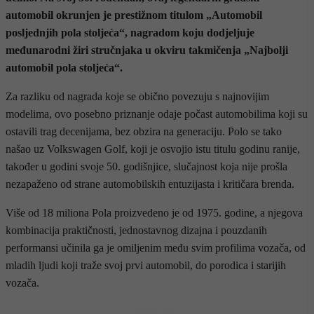
automobil okrunjen je prestižnom titulom „Automobil
posljednjih pola stoljeća“, nagradom koju dodjeljuje
međunarodni žiri stručnjaka u okviru takmičenja „Najbolji
automobil pola stoljeća“.
Za razliku od nagrada koje se obično povezuju s najnovijim
modelima, ovo posebno priznanje odaje počast automobilima koji su
ostavili trag decenijama, bez obzira na generaciju. Polo se tako
našao uz Volkswagen Golf, koji je osvojio istu titulu godinu ranije,
također u godini svoje 50. godišnjice, slučajnost koja nije prošla
nezapaženo od strane automobilskih entuzijasta i kritičara brenda.
Više od 18 miliona Pola proizvedeno je od 1975. godine, a njegova
kombinacija praktičnosti, jednostavnog dizajna i pouzdanih
performansi učinila ga je omiljenim među svim profilima vozača, od
mladih ljudi koji traže svoj prvi automobil, do porodica i starijih
vozača.
- OGLAS -