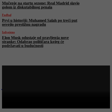
Mučenje na startu sezone: Real Madrid slavio
golom iz diskutabilnog penala
Fudbal
Prvi u historiji: Muhamed Salah po treći put
osvojio prestižnu nagradu
Izdvojeno
Elon Musk odustaje od pravljenja nove
stranke: Odabrao političara kojeg će
podržavati u budućnosti
Najnovije na Face TV
Bosanski vjestnik
BOSANSKI VJESTNIK – 19. 8. 2025.