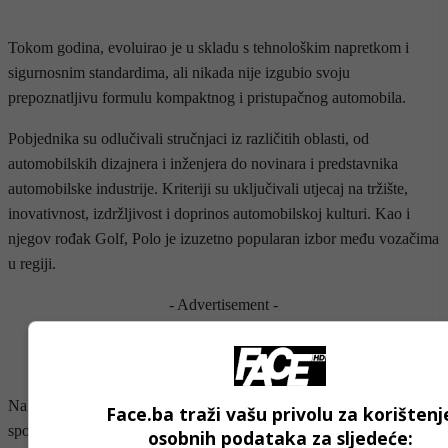
Tokom godina, evoluirao je u skladu s tehnološkim napretkom i
sigurnosnim standardima, ali nikada nije izgubio svoju
prepoznatljivu formulu kompaktnog i pristupačnog automobila.
Pobjednika su odlučivali stručnjaci iz različitih oblasti, od
automobilskih dizajnera i inženjera do novinara i predstavnika
automobilske industrije. Kriteriji su uključivali utjecaj na tržište,
inovativnost, izdržljivost i doprinos automobilskoj kulturi. Kao i
njegov rođak Golf, Polo je izuzetno popularan izbor među vozačima
u regiji.
- Advertisement -
Nagrade u drugim kategorijama, kao što su najbolji električni,
Face.ba traži vašu privolu za korištenj
sportski ili pristupačni automobil, bit će otkrivene sredinom avgusta
osobnih podataka za sljedeće: