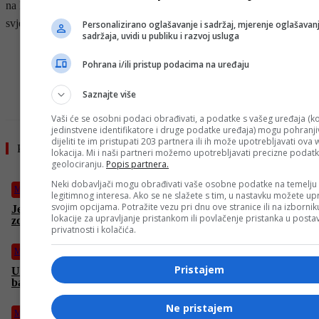
na Britanskom salonu automobila, događaju koji okuplja vodeće
svjetske proizvođače i entuzijaste iz cijelog sektora.
Personalizirano oglašavanje i sadržaj, mjerenje oglašavanj
sadržaja, uvidi u publiku i razvoj usluga
- OGLAS -
Pohrana i/ili pristup podacima na uređaju
Saznajte više
Vaši će se osobni podaci obrađivati, a podatke s vašeg uređaja (ko
jedinstvene identifikatore i druge podatke uređaja) mogu pohranjiv
dijeliti te im pristupati 203 partnera ili ih može upotrebljavati ova
Pročitajte još
lokacija. Mi i naši partneri možemo upotrebljavati precizne podat
geolociranju.
Popis partnera.
Neki dobavljači mogu obrađivati vaše osobne podatke na temelju
Magazin
legitimnog interesa. Ako se ne slažete s tim, u nastavku možete upr
svojim opcijama. Potražite vezu pri dnu ove stranice ili na izborni
Jedna navika u sedamdesetima pomaže očuvati bistrinu i
lokacije za upravljanje pristankom ili povlačenje pristanka u post
zdravlje uma
privatnosti i kolačića.
Magazin
Pristajem
U potrazi ste za laganim voćnim desertom? Torta od jagoda i
badema je idealna ljetna poslastica
Ne pristajem
Magazin