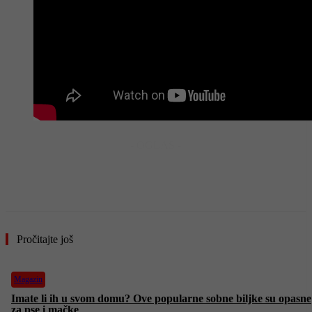
- OGLAS -
Pročitajte još
Magazin
Imate li ih u svom domu? Ove popularne sobne biljke su opasne
za pse i mačke