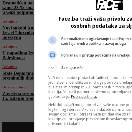
Dramatičan pad u podršci Amerikanaca –
samo 23 % smatra da su izraelske vojne akcije
u Gazi potpuno opravdane
Face.ba traži vašu privolu z
Izdvojeno
osobnih podataka za sl
Novi sukobi između Druza i Beduina u Siriji,
Izrael “dozvolio” sirijskim snagama da uđu u
Suwaydu
Personalizirano oglašavanje i sadržaj, mje
sadržaja, uvidi u publiku i razvoj usluga
Izdvojeno
U napadima Izraela na Gazu jutros ubijeno 24
Pohrana i/ili pristup podacima na uređaju
Palestinaca
Izdvojeno
Saznajte više
State Department gasi ured za vraćanje tijela
Vaši će se osobni podaci obrađivati, a podatke s v
preminulih diplomata
jedinstvene identifikatore i druge podatke uređaja
dijeliti te im pristupati 203 partnera ili ih može u
Ostali sportovi
lokacija. Mi i naši partneri možemo upotrebljavat
Završena sezona: 71.000 dječjih osmijeha u
geolociranju.
Popis partnera.
15. izdanju Sportskih igara mladih
Neki dobavljači mogu obrađivati vaše osobne pod
legitimnog interesa. Ako se ne slažete s tim, u nas
svojim opcijama. Potražite vezu pri dnu ove stranic
lokacije za upravljanje pristankom ili povlačenje
privatnosti i kolačića.