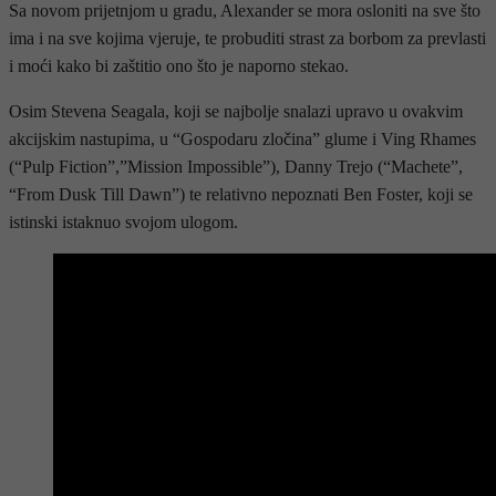
Sa novom prijetnjom u gradu, Alexander se mora osloniti na sve što
ima i na sve kojima vjeruje, te probuditi strast za borbom za prevlasti
i moći kako bi zaštitio ono što je naporno stekao.
Osim Stevena Seagala, koji se najbolje snalazi upravo u ovakvim
akcijskim nastupima, u “Gospodaru zločina” glume i Ving Rhames
(“Pulp Fiction”,”Mission Impossible”), Danny Trejo (“Machete”,
“From Dusk Till Dawn”) te relativno nepoznati Ben Foster, koji se
istinski istaknuo svojom ulogom.