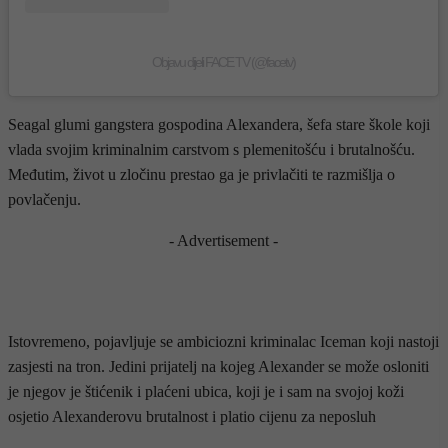
Objavu dijeli FACE TV (@facetv)
Seagal glumi gangstera gospodina Alexandera, šefa stare škole koji
vlada svojim kriminalnim carstvom s plemenitošću i brutalnošću.
Međutim, život u zločinu prestao ga je privlačiti te razmišlja o
povlačenju.
- Advertisement -
Istovremeno, pojavljuje se ambiciozni kriminalac Iceman koji nastoji
zasjesti na tron. Jedini prijatelj na kojeg Alexander se može osloniti
je njegov je štićenik i plaćeni ubica, koji je i sam na svojoj koži
osjetio Alexanderovu brutalnost i platio cijenu za neposluh