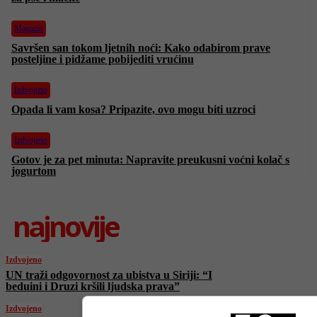
Magazin
Savršen san tokom ljetnih noći: Kako odabirom prave
posteljine i pidžame pobijediti vrućinu
Izdvojeno
Opada li vam kosa? Pripazite, ovo mogu biti uzroci
Izdvojeno
Gotov je za pet minuta: Napravite preukusni voćni kolač s
jogurtom
najnovije
Izdvojeno
UN traži odgovornost za ubistva u Siriji: “I
beduini i Druzi kršili ljudska prava”
Izdvojeno