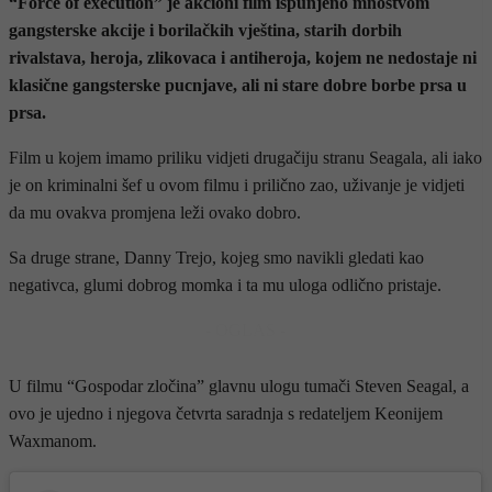
“Force of execution” je akcioni film ispunjeno mnoštvom
gangsterske akcije i borilačkih vještina, starih dorbih
rivalstava, heroja, zlikovaca i antiheroja, kojem ne nedostaje ni
klasične gangsterske pucnjave, ali ni stare dobre borbe prsa u
prsa.
Film u kojem imamo priliku vidjeti drugačiju stranu Seagala, ali iako
je on kriminalni šef u ovom filmu i prilično zao, uživanje je vidjeti
da mu ovakva promjena leži ovako dobro.
Sa druge strane, Danny Trejo, kojeg smo navikli gledati kao
negativca, glumi dobrog momka i ta mu uloga odlično pristaje.
- OGLAS -
U filmu “Gospodar zločina” glavnu ulogu tumači Steven Seagal, a
ovo je ujedno i njegova četvrta saradnja s redateljem Keonijem
Waxmanom.