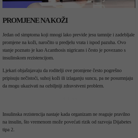
PROMJENE NA KOŽI
Jedan od simptoma koji mnogi lako previde jesu tamnije i zadebljale
promjene na koži, naročito u predjelu vrata i ispod pazuha. Ovo
stanje poznato je kao Acanthosis nigricans i često je povezano s
insulinskom rezistencijom.
Ljekari objašnjavaju da roditelji ove promjene često pogrešno
pripisuju nečistoći, suhoj koži ili izlaganju suncu, pa ne posumnjaju
da mogu ukazivati na ozbiljniji zdravstveni problem.
- OGLAS -
Insulinska rezistencija nastaje kada organizam ne reaguje pravilno
na insulin, što vremenom može povećati rizik od razvoja Dijabetes
tipa 2.