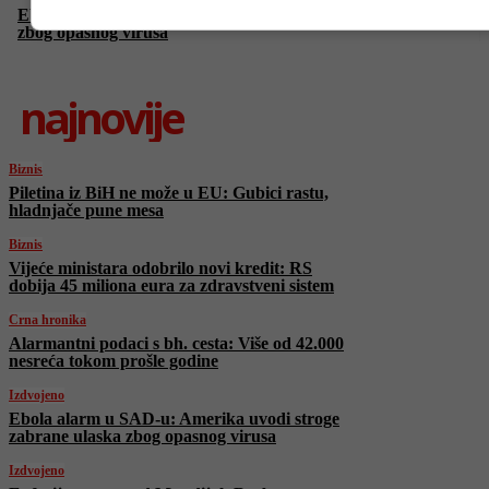
Ebola alarm u SAD-u: Amerika uvodi stroge zabrane ulaska
zbog opasnog virusa
najnovije
Biznis
Piletina iz BiH ne može u EU: Gubici rastu,
hladnjače pune mesa
Biznis
Vijeće ministara odobrilo novi kredit: RS
dobija 45 miliona eura za zdravstveni sistem
Crna hronika
Alarmantni podaci s bh. cesta: Više od 42.000
nesreća tokom prošle godine
Izdvojeno
Ebola alarm u SAD-u: Amerika uvodi stroge
zabrane ulaska zbog opasnog virusa
Izdvojeno