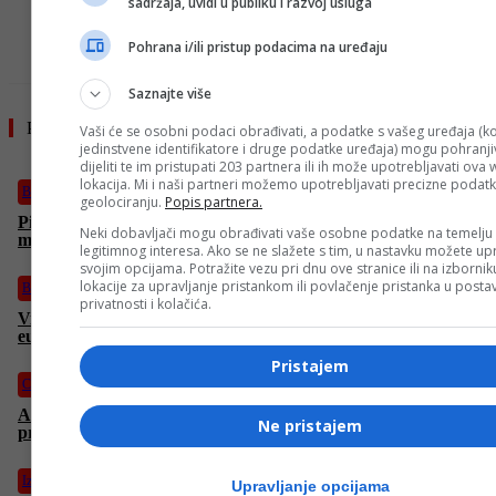
sadržaja, uvidi u publiku i razvoj usluga
- OGLAS -
Pohrana i/ili pristup podacima na uređaju
Saznajte više
Pročitajte još
Vaši će se osobni podaci obrađivati, a podatke s vašeg uređaja (ko
jedinstvene identifikatore i druge podatke uređaja) mogu pohranjiv
dijeliti te im pristupati 203 partnera ili ih može upotrebljavati ova
lokacija. Mi i naši partneri možemo upotrebljavati precizne podat
Biznis
geolociranju.
Popis partnera.
Piletina iz BiH ne može u EU: Gubici rastu, hladnjače pune
Neki dobavljači mogu obrađivati vaše osobne podatke na temelju
mesa
legitimnog interesa. Ako se ne slažete s tim, u nastavku možete upr
svojim opcijama. Potražite vezu pri dnu ove stranice ili na izborni
lokacije za upravljanje pristankom ili povlačenje pristanka u post
Biznis
privatnosti i kolačića.
Vijeće ministara odobrilo novi kredit: RS dobija 45 miliona
eura za zdravstveni sistem
Pristajem
Crna hronika
Alarmantni podaci s bh. cesta: Više od 42.000 nesreća tokom
Ne pristajem
prošle godine
Izdvojeno
Upravljanje opcijama