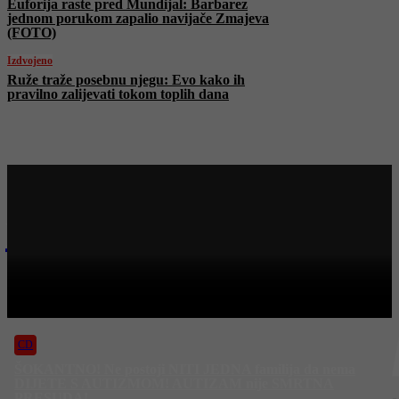
Euforija raste pred Mundijal: Barbarez
jednom porukom zapalio navijače Zmajeva
(FOTO)
Izdvojeno
Ruže traže posebnu njegu: Evo kako ih
pravilno zalijevati tokom toplih dana
Najnovije na Face TV
CD
CENTRALNI DNEVNIK – 22. 5. 2026.
CD
ŠOKANTNO! Ne postoji NITI JEDNA familija da nema
DIJETE S AUTIZMOM! AUTIZAM nije SMRTNA
PRESUDA!