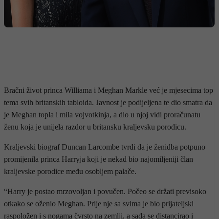
Bračni život princa Williama i Meghan Markle već je mjesecima top
tema svih britanskih tabloida. Javnost je podijeljena te dio smatra da
je Meghan topla i mila vojvotkinja, a dio u njoj vidi proračunatu
ženu koja je unijela razdor u britansku kraljevsku porodicu.
Kraljevski biograf Duncan Larcombe tvrdi da je ženidba potpuno
promijenila princa Harryja koji je nekad bio najomiljeniji član
kraljevske porodice među osobljem palače.
“Harry je postao mrzovoljan i povučen. Počeo se držati previsoko
otkako se oženio Meghan. Prije nje sa svima je bio prijateljski
raspoložen i s nogama čvrsto na zemlji, a sada se distancirao i