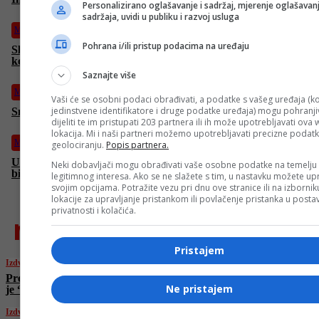
Personalizirano oglašavanje i sadržaj, mjerenje oglašavanj
sadržaja, uvidi u publiku i razvoj usluga
Magazin
Pohrana i/ili pristup podacima na uređaju
Slatki početak dana: Jeste li znali da tamna čokolada pomaže
kod hipertenzije?
Saznajte više
Magazin
Vaši će se osobni podaci obrađivati, a podatke s vašeg uređaja (ko
jedinstvene identifikatore i druge podatke uređaja) mogu pohranjiv
Smilje ulje: Tajna anti-age efekta iz Hercegovine
dijeliti te im pristupati 203 partnera ili ih može upotrebljavati ova
lokacija. Mi i naši partneri možemo upotrebljavati precizne podat
Magazin
geolociranju.
Popis partnera.
Ukoliko želite ojačati imunitet, počnite konzumirati ove tri
Neki dobavljači mogu obrađivati vaše osobne podatke na temelju
biljke
legitimnog interesa. Ako se ne slažete s tim, u nastavku možete upr
svojim opcijama. Potražite vezu pri dnu ove stranice ili na izborni
lokacije za upravljanje pristankom ili povlačenje pristanka u post
privatnosti i kolačića.
najnovije
Pristajem
Izdvojeno
Predsjednik Izraela: Trumpov napad na Iran
Ne pristajem
je “historijski”
Izdvojeno