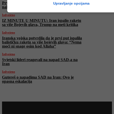
Prve fotografije razorenih izraelskih gradova
Upravljanje opcijama
nakon jutrošnjih napada Irana
Izdvojeno
IZ MINUTE U MINUTU: Iran ispalio raketu
sa više Bojevih glava, Trump na meti kritika
Izdvojeno
Iranska vojska potvrdila da je prvi put ispalila
balističku raketu sa više bojevih glava: “Nema
moći ni snage osim kod Allaha”
Izdvojeno
Svjetski lideri reagovali na napad SAD-a na
Iran
Izdvojeno
Gutereš o napadima SAD na Iran: Ovo je
opasna eskalacija