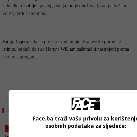
zahladio. Osoblje i posluga su ga ranije obožavali, sad ga baš i ne
vole”, tvrdi Larcombe.
- OGLAS -
Biograf vjeruje da su priče o svađi unutar kraljevske porodice
istinite, budući da su i Harry i William zaštitnički nastrojeni prema
svojim suprugama.
- OGLAS -
Pročitajte još
Face.ba traži vašu privolu za korištenj
osobnih podataka za sljedeće:
Magazin
Imate problema sa nesanicom? Ova biljka je bolja od kamilice