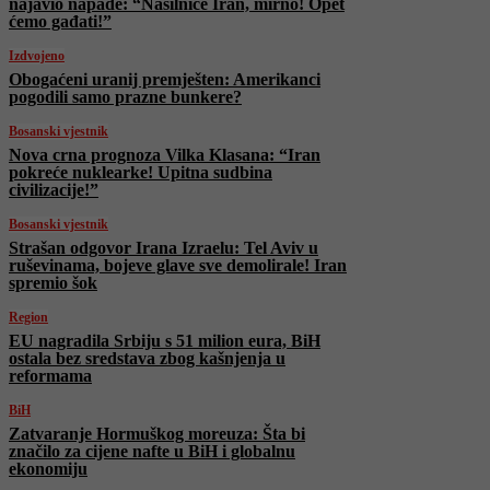
najavio napade: “Nasilniče Iran, mirno! Opet
ćemo gađati!”
Izdvojeno
Obogaćeni uranij premješten: Amerikanci
pogodili samo prazne bunkere?
Bosanski vjestnik
Nova crna prognoza Vilka Klasana: “Iran
pokreće nuklearke! Upitna sudbina
civilizacije!”
Bosanski vjestnik
Strašan odgovor Irana Izraelu: Tel Aviv u
ruševinama, bojeve glave sve demolirale! Iran
spremio šok
Region
EU nagradila Srbiju s 51 milion eura, BiH
ostala bez sredstava zbog kašnjenja u
reformama
BiH
Zatvaranje Hormuškog moreuza: Šta bi
značilo za cijene nafte u BiH i globalnu
ekonomiju