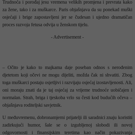
Trudnoća i porođaj jesu vremena velikih promjena i prevrata kako
za žene, tako i za muškarce. Paris objašnjava da su ponekad muški
osjećaji i brige zapostavljeni jer se čudesan i ujedno dramatičan
proces razvoja fetusa odvija u ženskom tijelu.
- Advertisement -
– Očito je kako to majkama daje poseban odnos s nerođenim
djetetom koji očevi ne mogu dijeliti, možda čak ni shvatiti. Zbog
toga muškarci postaju osjetljivi i razvijaju osjećaj izostavljenosti. Ali,
oni moraju znati da je taj osjećaj za vrijeme trudnoće uobičajen i
normalan. Strah, briga i tjeskoba vrlo su česti kod budućih očeva –
objašnjava roditeljski savjetnik.
U međuvremenu, dobronamjerni prijatelji ili saradnici znaju koristiti
zadirkujući humor, šale se o izgubljenoj slobodi ili novoj
odgovornosti i finansijskim teretima kao način pokazivanja