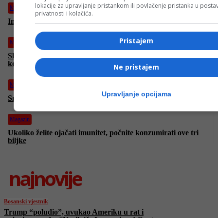
lokacije za upravljanje pristankom ili povlačenje pristanka u post
Magazin
privatnosti i kolačića.
Imate problema sa nesanicom? Ova biljka je bolja od kamilice
Pristajem
Magazin
Slatki početak dana: Jeste li znali da tamna čokolada pomaže
kod hipertenzije?
Ne pristajem
Magazin
Upravljanje opcijama
Smilje ulje: Tajna anti-age efekta iz Hercegovine
Magazin
Ukoliko želite ojačati imunitet, počnite konzumirati ove tri
biljke
najnovije
Bosanski vjestnik
Trump “poludio”, uvukao Ameriku u rat i