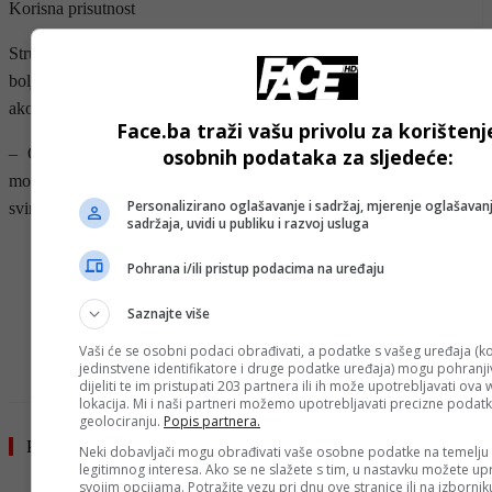
Korisna prisutnost
Stručnjak za odgoj djece T. Berry Brazelton kaže da dijete stječe
bolje socijalne predispozicije i lakše se snalazi u stresnim situacijama
ako je otac aktivan u prvih dva mjeseca trudnoće.
Face.ba traži vašu privolu za korištenj
– Ostane li aktivan u prvih šest mjeseci dijete će razviti bolje
osobnih podataka za sljedeće:
motoričke sposobnosti. Očito je da djetetu koristi očeva prisutnost u
Personalizirano oglašavanje i sadržaj, mjerenje oglašavanj
svim njegovim fazama razvoja – tvrdi Brazelton.
sadržaja, uvidi u publiku i razvoj usluga
Pohrana i/ili pristup podacima na uređaju
- OGLAS -
Saznajte više
Vaši će se osobni podaci obrađivati, a podatke s vašeg uređaja (ko
jedinstvene identifikatore i druge podatke uređaja) mogu pohranjiv
dijeliti te im pristupati 203 partnera ili ih može upotrebljavati ova
lokacija. Mi i naši partneri možemo upotrebljavati precizne podat
geolociranju.
Popis partnera.
Pročitajte još
Neki dobavljači mogu obrađivati vaše osobne podatke na temelju
legitimnog interesa. Ako se ne slažete s tim, u nastavku možete upr
svojim opcijama. Potražite vezu pri dnu ove stranice ili na izborni