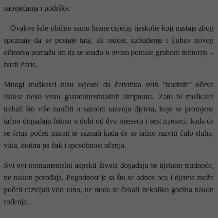
saosjećanja i podrške.
– Ovakve šale obično samo hrane osjećaj tjeskobe koji nastaje zbog
spoznaje da se postaje tata, ali radost, uzbuđenje i ljubav novog
očinstva pomažu im da se snađu u ovom pomalo grubom teritoriju –
tvrdi Paris.
Mnogi muškarci nisu svjesni da četvrtina svih “trudnih” očeva
iskuse neku vrstu gastrointestinalnih simptoma. Zato bi muškarci
trebali što više naučiti o samom razvoju djeteta, koje se promjene
tačno događaju fetusu u dobi od dva mjeseca i šest mjeseci, kada će
se fetus početi micati te saznati kada će se tačno razviti čulo sluha,
vida, dodira pa čak i sposobnost učenja.
Svi ovi monumentalni aspekti života događaju se tijekom trudnoće,
ne nakon porođaja. Pogodnost je ta što se odnos oca i djeteta može
početi razvijati vrlo rano, ne mora se čekati nekoliko godina nakon
rođenja.