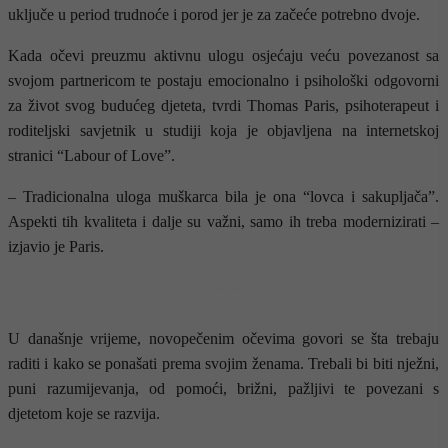
uključe u period trudnoće i porod jer je za začeće potrebno dvoje.
Kada očevi preuzmu aktivnu ulogu osjećaju veću povezanost sa
svojom partnericom te postaju emocionalno i psihološki odgovorni
za život svog budućeg djeteta, tvrdi Thomas Paris, psihoterapeut i
roditeljski savjetnik u studiji koja je objavljena na internetskoj
stranici “Labour of Love”.
– Tradicionalna uloga muškarca bila je ona “lovca i sakupljača”.
Aspekti tih kvaliteta i dalje su važni, samo ih treba modernizirati –
izjavio je Paris.
- OGLAS -
U današnje vrijeme, novopečenim očevima govori se šta trebaju
raditi i kako se ponašati prema svojim ženama. Trebali bi biti nježni,
puni razumijevanja, od pomoći, brižni, pažljivi te povezani s
djetetom koje se razvija.