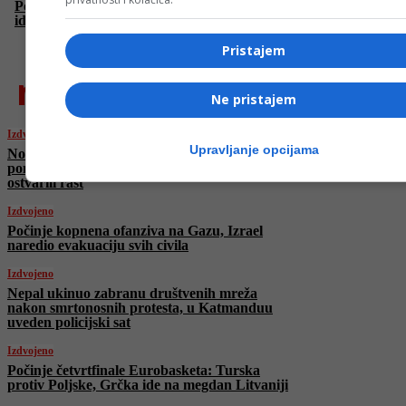
Počinje četvrtfinale Eurobasketa: Turska protiv Poljske, Grčka
ide na megdan Litvaniji
Pristajem
najnovije
Ne pristajem
Izdvojeno
Upravljanje opcijama
Norveška vladajuća Laburistička partija
ponovo izabrana, desničarski populisti
ostvarili rast
Izdvojeno
Počinje kopnena ofanziva na Gazu, Izrael
naredio evakuaciju svih civila
Izdvojeno
Nepal ukinuo zabranu društvenih mreža
nakon smrtonosnih protesta, u Katmanduu
uveden policijski sat
Izdvojeno
Počinje četvrtfinale Eurobasketa: Turska
protiv Poljske, Grčka ide na megdan Litvaniji