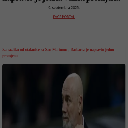
9. septembra 2025.
FACE PORTAL
Za razliku od utakmice sa San Marinom , Barbarez je napravio jednu
promjenu.