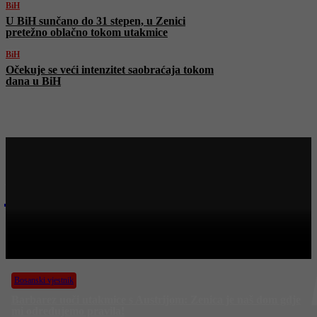
BiH
U BiH sunčano do 31 stepen, u Zenici
pretežno oblačno tokom utakmice
BiH
Očekuje se veći intenzitet saobraćaja tokom
dana u BiH
Najnovije na Face TV
Bosanski vjestnik
BOSANSKI VJESTNIK – 8. 9. 2025.
Bosanski vjestnik
Barbarez uoči utakmice s Austrijom: Zenica je naš dom gdje
mi određujemo pravila!