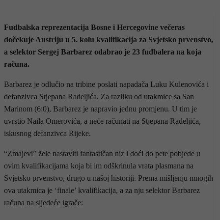
Fudbalska reprezentacija Bosne i Hercegovine večeras
dočekuje Austriju u 5. kolu kvalifikacija za Svjetsko prvenstvo,
a selektor Sergej Barbarez odabrao je 23 fudbalera na koja
računa.
Barbarez je odlučio na tribine poslati napadača Luku Kulenovića i
defanzivca Stjepana Radeljića. Za razliku od utakmice sa San
Marinom (6:0), Barbarez je napravio jednu promjenu. U tim je
uvrstio Naila Omerovića, a neće računati na Stjepana Radeljića,
iskusnog defanzivca Rijeke.
“Zmajevi” žele nastaviti fantastičan niz i doći do pete pobjede u
ovim kvalifikacijama koja bi im odškrinula vrata plasmana na
Svjetsko prvenstvo, drugo u našoj historiji. Prema mišljenju mnogih
ova utakmica je ‘finale’ kvalifikacija, a za nju selektor Barbarez
računa na sljedeće igrače: