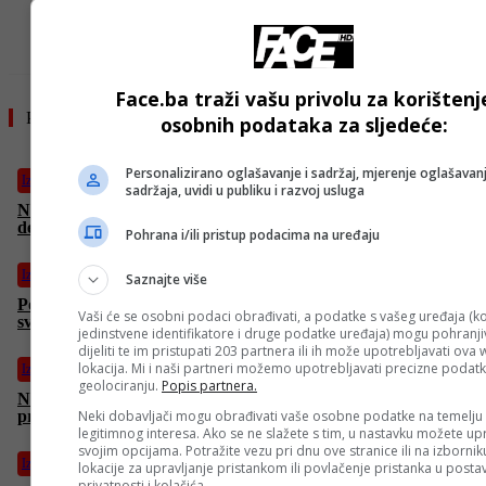
Face.ba traži vašu privolu za korištenj
Pročitajte još
osobnih podataka za sljedeće:
Personalizirano oglašavanje i sadržaj, mjerenje oglašavanj
Izdvojeno
sadržaja, uvidi u publiku i razvoj usluga
Norveška vladajuća Laburistička partija ponovo izabrana,
desničarski populisti ostvarili rast
Pohrana i/ili pristup podacima na uređaju
Izdvojeno
Saznajte više
Počinje kopnena ofanziva na Gazu, Izrael naredio evakuaciju
Vaši će se osobni podaci obrađivati, a podatke s vašeg uređaja (ko
svih civila
jedinstvene identifikatore i druge podatke uređaja) mogu pohranjiv
dijeliti te im pristupati 203 partnera ili ih može upotrebljavati ova
lokacija. Mi i naši partneri možemo upotrebljavati precizne podat
Izdvojeno
geolociranju.
Popis partnera.
Nepal ukinuo zabranu društvenih mreža nakon smrtonosnih
protesta, u Katmanduu uveden policijski sat
Neki dobavljači mogu obrađivati vaše osobne podatke na temelju
legitimnog interesa. Ako se ne slažete s tim, u nastavku možete upr
svojim opcijama. Potražite vezu pri dnu ove stranice ili na izborni
Izdvojeno
lokacije za upravljanje pristankom ili povlačenje pristanka u post
privatnosti i kolačića.