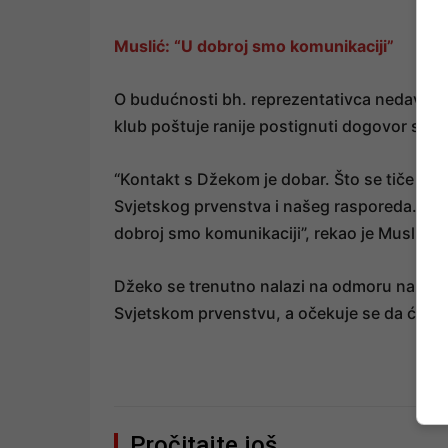
Muslić: “U dobroj smo komunikaciji”
O budućnosti bh. reprezentativca nedavno je
klub poštuje ranije postignuti dogovor s D
“Kontakt s Džekom je dobar. Što se tiče Dž
Svjetskog prvenstva i našeg rasporeda. Sad
dobroj smo komunikaciji”, rekao je Muslić.
Džeko se trenutno nalazi na odmoru nakon 
Svjetskom prvenstvu, a očekuje se da će od
Pročitajte još