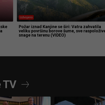
Izdvojeno
jske
Požar iznad Kanjine se širi: Vatra zahvatila
ma
veliku površinu borove šume, sve raspoloživ
snage na terenu (VIDEO)
e TV