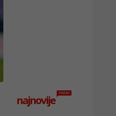
FACE.BA
najnovije