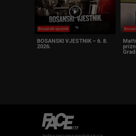
Bosanski vjestnik
Bosans
BOSANSKI VJESTNIK – 6. 8.
Matt
2026.
prizn
Grad
Jedina neovisna medijska kuća