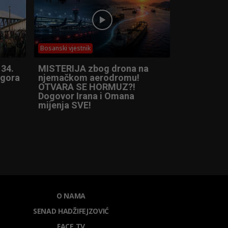
Bosanski vjestnik
 34.
MISTERIJA zbog drona na
ogora
njemačkom aerodromu!
OTVARA SE HORMUZ?!
Dogovor Irana i Omana
mijenja SVE!
O NAMA
SENAD HADŽIFEJZOVIĆ
FACE TV