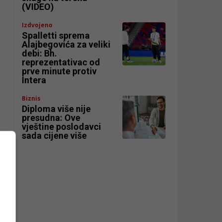
(VIDEO)
Izdvojeno
Spalletti sprema
Alajbegovića za veliki
debi: Bh.
reprezentativac od
prve minute protiv
Intera
Biznis
Diploma više nije
presudna: Ove
vještine poslodavci
sada cijene više
n