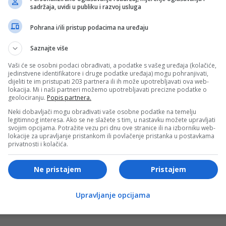
- OGLAS -
sadržaja, uvidi u publiku i razvoj usluga
Pohrana i/ili pristup podacima na uređaju
Saznajte više
 govorio i trener “Schalkea” Miron Muslić, koji je poručio 
žekom.
Vaši će se osobni podaci obrađivati, a podatke s vašeg uređaja (kolačiće,
jedinstvene identifikatore i druge podatke uređaja) mogu pohranjivati,
dijeliti te im pristupati 203 partnera ili ih može upotrebljavati ova web-
lokacija. Mi i naši partneri možemo upotrebljavati precizne podatke o
ekine budućnosti, držimo se dogovora postignutog prije
geolociranju.
Popis partnera.
a ćemo pustiti Edina da prebrodi svoje razočarenje. U
Neki dobavljači mogu obrađivati vaše osobne podatke na temelju
legitimnog interesa. Ako se ne slažete s tim, u nastavku možete upravljati
svojim opcijama. Potražite vezu pri dnu ove stranice ili na izborniku web-
lokacije za upravljanje pristankom ili povlačenje pristanka u postavkama
završetka nastupa reprezentacije Bosne i Hercegovine na
privatnosti i kolačića.
luku o nastavku karijere donijeti u narednim sedmicama.
Ne pristajem
Pristajem
- OGLAS -
Upravljanje opcijama