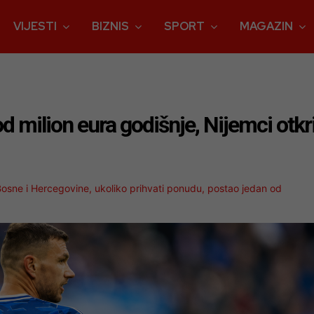
VIJESTI
BIZNIS
SPORT
MAGAZIN
d milion eura godišnje, Nijemci otkri
 Bosne i Hercegovine, ukoliko prihvati ponudu, postao jedan od