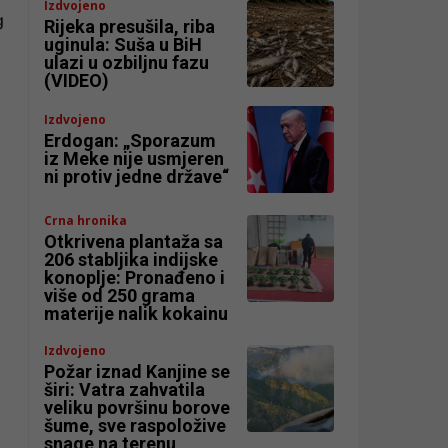
Izdvojeno
g
Rijeka presušila, riba
uginula: Suša u BiH
ulazi u ozbiljnu fazu
(VIDEO)
Izdvojeno
Erdogan: „Sporazum
iz Meke nije usmjeren
ni protiv jedne države“
Crna hronika
Otkrivena plantaža sa
206 stabljika indijske
konoplje: Pronađeno i
više od 250 grama
materije nalik kokainu
Izdvojeno
Požar iznad Kanjine se
širi: Vatra zahvatila
veliku površinu borove
šume, sve raspoložive
snage na terenu