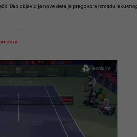
ački
Bild
objavio je nove detalje pregovora između iskusno
- OGLAS -
ion eura
- OGLAS -