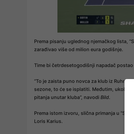
Prema pisanju uglednog njemačkog lista, “S
zarađivao više od milion eura godišnje.
Time bi četrdesetogodišnji napadač postao 
“To je zaista puno novca za klub iz Ruhra.
sezone, to će se isplatiti. Međutim, ukoliko
pitanja unutar kluba”, navodi
Bild
.
Prema istom izvoru, slična primanja u “Sch
Loris Karius.