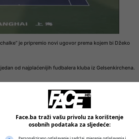
chalke” je pripremio novi ugovor prema kojem bi Džeko
jedan od najplaćenijih fudbalera kluba iz Gelsenkirchena.
 Ako Džeko bude igrao onako dobro kao u proljetnom dijelu
 ne ispuni visoka očekivanja, to bi moglo pokrenuti kritična
Face.ba traži vašu privolu za korištenje
alkeu” trenutno imaju samo kapiten Kenan Karaman i golma
osobnih podataka za sljedeće:
Personalizirano oglašavanje i sadržaj, mjerenje oglašavanja i