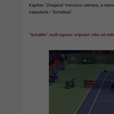
Kapiten “Zmajeva” trenutno odmara, a njem
napadača i “Schalkea”.
“Schalke” nudi ugovor vrijedan više od mil