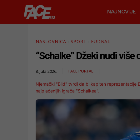
NAJNOVIJE
NASLOVNICA
SPORT
FUDBAL
“Schalke” Džeki nudi više o
FACE PORTAL
8. jula 2026.
Njemački "Bild" tvrdi da bi kapiten reprezentacije
najplaćenijih igrača "Schalkea".