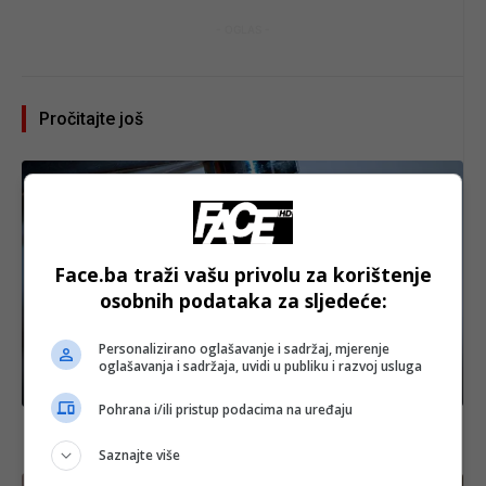
- OGLAS -
Pročitajte još
Face.ba traži vašu privolu za korištenje
osobnih podataka za sljedeće:
Personalizirano oglašavanje i sadržaj, mjerenje
oglašavanja i sadržaja, uvidi u publiku i razvoj usluga
BiH
Pohrana i/ili pristup podacima na uređaju
Dijelovi Sarajeva danas bez vode zbog radova na
vodovodnoj mreži
Saznajte više