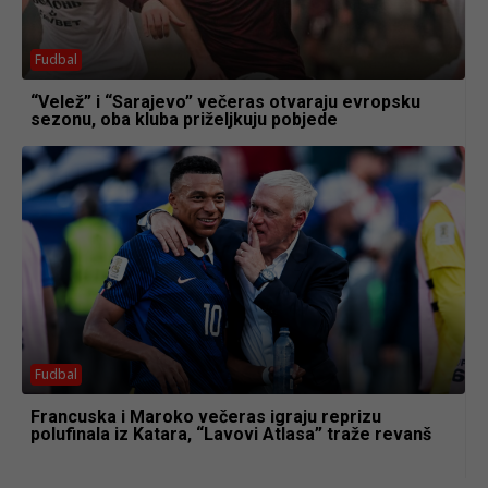
Fudbal
“Velež” i “Sarajevo” večeras otvaraju evropsku
sezonu, oba kluba priželjkuju pobjede
Fudbal
Francuska i Maroko večeras igraju reprizu
polufinala iz Katara, “Lavovi Atlasa” traže revanš