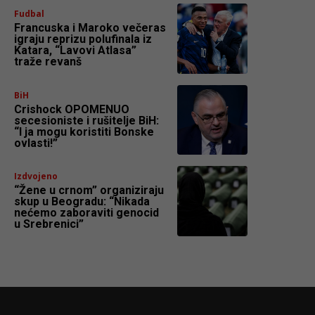
Fudbal
Francuska i Maroko večeras
igraju reprizu polufinala iz
Katara, “Lavovi Atlasa”
traže revanš
BiH
Crishock OPOMENUO
secesioniste i rušitelje BiH:
“I ja mogu koristiti Bonske
ovlasti!”
Izdvojeno
“Žene u crnom” organiziraju
skup u Beogradu: “Nikada
nećemo zaboraviti genocid
u Srebrenici”