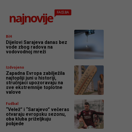
najnovije
FACE.BA
BiH
Dijelovi Sarajeva danas bez
vode zbog radova na
vodovodnoj mreži
Izdvojeno
Zapadna Evropa zabilježila
najtopliji juni u historiji,
stručnjaci upozoravaju na
sve ekstremnije toplotne
valove
Fudbal
“Velež” i “Sarajevo” večeras
otvaraju evropsku sezonu,
oba kluba priželjkuju
pobjede