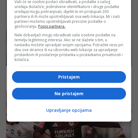
Vaši će se osobni podaci obrađivati, a podatke s vašeg
uređaja (kolačiće, jedinstvene identifikatore i druge podatke
uređaja) mogu pohranjivati, dijeliti te im pristupati 203
partnera ili ih može upotrebljavati ova web-lokacija. Mi i naši
partneri možemo upotrebljavati precizne podatke o
geolociranju.
Popis partnera.
Neki dobavljači mogu obrađivati vaše osobne podatke na
temelju legitimnog interesa. Ako se ne slažete s tim, u
nastavku možete upravljati svojim opcijama. Potražite vezu pri
dnu ove stranice ili na izborniku web-lokacije za upravljanje
pristankom ili povlačenje pristanka u postavkama privatnosti i
kolačića.
Izdvojeno
Zapadna Evropa zabilježila najtopliji juni u historiji,
Pristajem
stručnjaci upozoravaju na sve ekstremnije toplotne
valove
Ne pristajem
Upravljanje opcijama