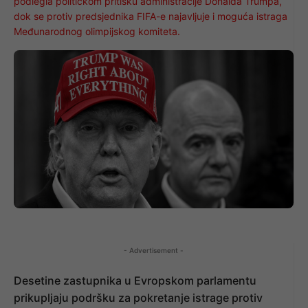
podlegla političkom pritisku administracije Donalda Trumpa,
dok se protiv predsjednika FIFA-e najavljuje i moguća istraga
Međunarodnog olimpijskog komiteta.
- Advertisement -
Desetine zastupnika u Evropskom parlamentu
prikupljaju podršku za pokretanje istrage protiv