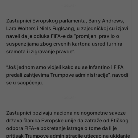
- OGLAS -
Zastupnici Evropskog parlamenta, Barry Andrews,
Lara Wolters i Niels Fuglsang, u zajedničkoj su izjavi
naveli da je odluka FIFA-e da “promijeni pravilo o
suspenzijama zbog crvenih kartona usred turnira
sramota i izigravanje pravde”.
“Još jednom smo vidjeli kako su se Infantino i FIFA
predali zahtjevima Trumpove administracije”, navodi
se u saopćenju.
- OGLAS -
Zastupnici pozivaju nacionalne nogometne saveze
država članica Evropske unije da zatraže od Etičkog
odbora FIFA-e pokretanje istrage o tome da li je
pritisak Trumpove administracije utjecao na ukidanje