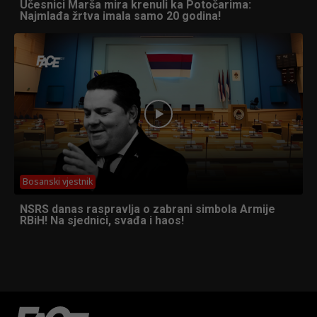
Učesnici Marša mira krenuli ka Potočarima:
Najmlađa žrtva imala samo 20 godina!
Bosanski vjestnik
NSRS danas raspravlja o zabrani simbola Armije
RBiH! Na sjednici, svađa i haos!