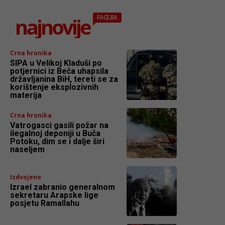
najnovije
FACE.BA
Crna hronika
SIPA u Velikoj Kladuši po
potjernici iz Beča uhapsila
državljanina BiH, tereti se za
korištenje eksplozivnih
materija
Crna hronika
Vatrogasci gasili požar na
ilegalnoj deponiji u Buča
Potoku, dim se i dalje širi
naseljem
Izdvojeno
Izrael zabranio generalnom
sekretaru Arapske lige
posjetu Ramallahu