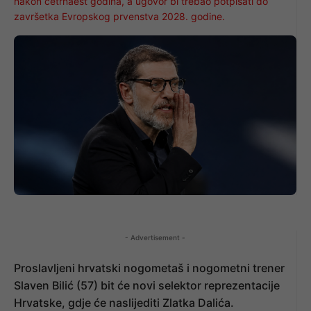
nakon četrnaest godina, a ugovor bi trebao potpisati do
završetka Evropskog prvenstva 2028. godine.
- Advertisement -
Proslavljeni hrvatski nogometaš i nogometni trener
Slaven Bilić (57) bit će novi selektor reprezentacije
Hrvatske, gdje će naslijediti Zlatka Dalića.