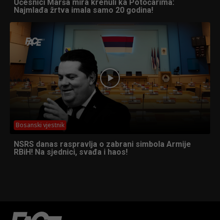
Učesnici Marša mira krenuli ka Potočarima:
Najmlađa žrtva imala samo 20 godina!
Bosanski vjestnik
NSRS danas raspravlja o zabrani simbola Armije
RBiH! Na sjednici, svađa i haos!