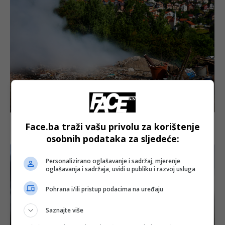
Crna hronika
Vatrogasci gasili požar na ilegalnoj deponiji u Buča
Face.ba traži vašu privolu za korištenje
Potoku, dim se i dalje širi naseljem
osobnih podataka za sljedeće:
Personalizirano oglašavanje i sadržaj, mjerenje
oglašavanja i sadržaja, uvidi u publiku i razvoj usluga
Pohrana i/ili pristup podacima na uređaju
Saznajte više