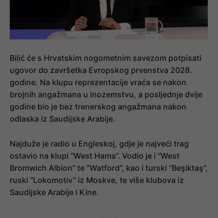
Bilić će s Hrvatskim nogometnim savezom potpisati
ugovor do završetka Evropskog prvenstva 2028.
godine. Na klupu reprezentacije vraća se nakon
brojnih angažmana u inozemstvu, a posljednje dvije
godine bio je bez trenerskog angažmana nakon
odlaska iz Saudijske Arabije.
Najduže je radio u Engleskoj, gdje je najveći trag
ostavio na klupi “West Hama”. Vodio je i “West
Bromwich Albion” te “Watford”, kao i turski “Beşiktaş”,
ruski “Lokomotiv” iz Moskve, te više klubova iz
Saudijske Arabije i Kine.
- OGLAS -