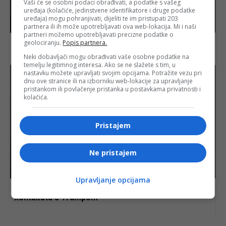
Vaši će se osobni podaci obrađivati, a podatke s vašeg
uređaja (kolačiće, jedinstvene identifikatore i druge podatke
uređaja) mogu pohranjivati, dijeliti te im pristupati 203
Izdvojeno
partnera ili ih može upotrebljavati ova web-lokacija. Mi i naši
partneri možemo upotrebljavati precizne podatke o
geolociranju.
Popis partnera.
Izrael zabranio generalnom sekretaru Arapske lige
posjetu Ramallahu
Neki dobavljači mogu obrađivati vaše osobne podatke na
temelju legitimnog interesa. Ako se ne slažete s tim, u
nastavku možete upravljati svojim opcijama. Potražite vezu pri
dnu ove stranice ili na izborniku web-lokacije za upravljanje
pristankom ili povlačenje pristanka u postavkama privatnosti i
kolačića.
Pristajem
Ne pristajem
Fudbal
Upravljanje opcijama
SKANDAL: Infantinu prijeti više istraga zbog
kontakata s Trumpom