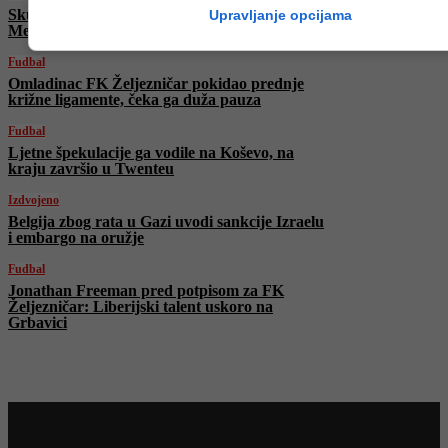
Skupi senzori tempomata nova meta lopova:
Upravljanje opcijama
Mercedes, BMW i VW najpogođeniji
Fudbal
Omladinac FK Željezničar pokidao prednje
križne ligamente, čeka ga duža pauza
Fudbal
Ljetne špekulacije ga vodile na Koševo, na
kraju završio u Twenteu
Izdvojeno
Belgija zbog rata u Gazi uvodi sankcije Izraelu
i embargo na oružje
Fudbal
Jonathan Freeman pred potpisom za FK
Željezničar: Liberijski talent uskoro na
Grbavici