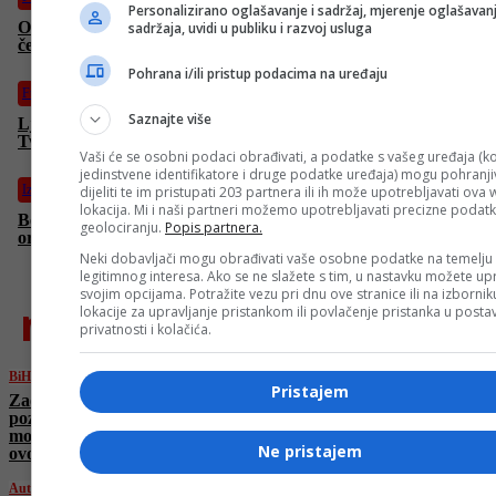
Personalizirano oglašavanje i sadržaj, mjerenje oglašavanj
Omladinac FK Željezničar pokidao prednje križne ligamente,
sadržaja, uvidi u publiku i razvoj usluga
čeka ga duža pauza
Pohrana i/ili pristup podacima na uređaju
Fudbal
Saznajte više
Ljetne špekulacije ga vodile na Koševo, na kraju završio u
Twenteu
Vaši će se osobni podaci obrađivati, a podatke s vašeg uređaja (ko
jedinstvene identifikatore i druge podatke uređaja) mogu pohranjiv
Izdvojeno
dijeliti te im pristupati 203 partnera ili ih može upotrebljavati ova
lokacija. Mi i naši partneri možemo upotrebljavati precizne podat
Belgija zbog rata u Gazi uvodi sankcije Izraelu i embargo na
geolociranju.
Popis partnera.
oružje
Neki dobavljači mogu obrađivati vaše osobne podatke na temelju
legitimnog interesa. Ako se ne slažete s tim, u nastavku možete upr
svojim opcijama. Potražite vezu pri dnu ove stranice ili na izborni
najnovije
lokacije za upravljanje pristankom ili povlačenje pristanka u post
privatnosti i kolačića.
BiH
Pristajem
Zaoštrava se situacija u RS. Dodik u panici
poziva na bojkot izbora, Crnadak traži
mobilizaciju: Moramo izaći iz defanzive i iz
Ne pristajem
ovog mraka
Auto