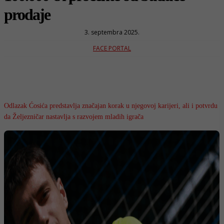
prodaje
3. septembra 2025.
FACE PORTAL
Odlazak Ćosića predstavlja značajan korak u njegovoj karijeri, ali i potvrdu
da Željezničar nastavlja s razvojem mladih igrača