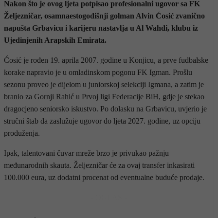
Nakon što je ovog ljeta potpisao profesionalni ugovor sa FK
Željezničar, osamnaestogodišnji golman Alvin Ćosić zvanično
napušta Grbavicu i karijeru nastavlja u Al Wahdi, klubu iz
Ujedinjenih Arapskih Emirata.
Ćosić je rođen 19. aprila 2007. godine u Konjicu, a prve fudbalske
korake napravio je u omladinskom pogonu FK Igman. Prošlu
sezonu proveo je dijelom u juniorskoj selekciji Igmana, a zatim je
branio za Gornji Rahić u Prvoj ligi Federacije BiH, gdje je stekao
dragocjeno seniorsko iskustvo. Po dolasku na Grbavicu, uvjerio je
stručni štab da zaslužuje ugovor do ljeta 2027. godine, uz opciju
produženja.
Ipak, talentovani čuvar mreže brzo je privukao pažnju
međunarodnih skauta. Željezničar će za ovaj transfer inkasirati
100.000 eura, uz dodatni procenat od eventualne buduće prodaje.
- OGLAS -