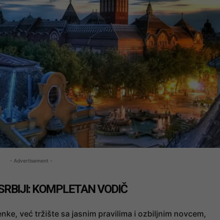
- Advertisement -
SRBIJI: KOMPLETAN VODIČ
senke, već tržište sa jasnim pravilima i ozbiljnim novcem,