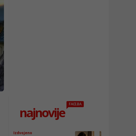
FACE.BA
najnovije
Izdvojeno