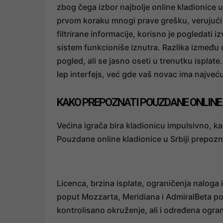
zbog čega izbor najbolje online kladionice u
prvom koraku mnogi prave grešku, verujući r
filtrirane informacije, korisno je pogledati 
sistem funkcioniše iznutra. Razlika između d
pogled, ali se jasno oseti u trenutku isplate
lep interfejs, već gde vaš novac ima najveću
KAKO PREPOZNATI POUZDANE ONLINE K
Većina igrača bira kladionicu impulsivno, kao
Pouzdane online kladionice u Srbiji prepozn
Licenca, brzina isplate, ograničenja naloga 
poput Mozzarta, Meridiana i AdmiralBeta po
kontrolisano okruženje, ali i određena ogran