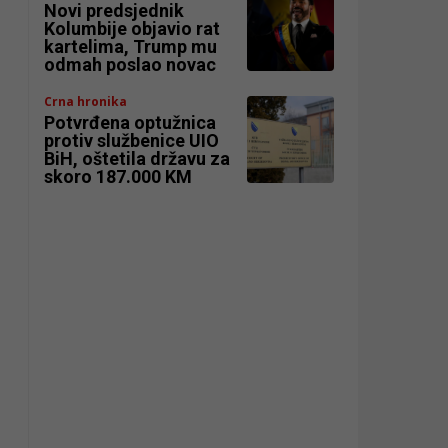
Novi predsjednik
Kolumbije objavio rat
kartelima, Trump mu
odmah poslao novac
Crna hronika
Potvrđena optužnica
protiv službenice UIO
BiH, oštetila državu za
skoro 187.000 KM