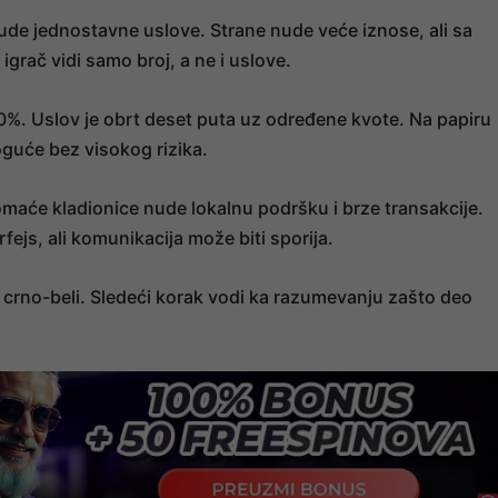
de jednostavne uslove. Strane nude veće iznose, ali sa
igrač vidi samo broj, a ne i uslove.
00%. Uslov je obrt deset puta uz određene kvote. Na papiru
oguće bez visokog rizika.
omaće kladionice nude lokalnu podršku i brze transakcije.
fejs, ali komunikacija može biti sporija.
 crno-beli. Sledeći korak vodi ka razumevanju zašto deo