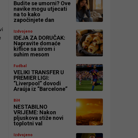
Budite se umorni? Ove
navike mogu utjecati
na to kako
započinjete dan
vi
Izdvojeno
e
IDEJA ZA DORUČAK:
Napravite domaće
kiflice sa sirom i
suhim mesom
Fudbal
VELIKI TRANSFER U
PREMIER LIGI:
“Liverpool” dovodi
Araúja iz “Barcelone”
BiH
NESTABILNO
VRIJEME: Nakon
pljuskova stiže novi
toplotni val
Izdvojeno