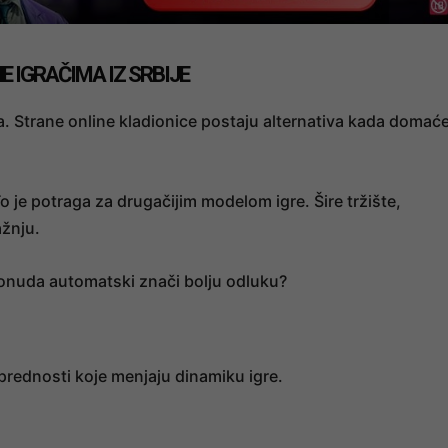
 IGRAČIMA IZ SRBIJE
a. Strane online kladionice postaju alternativa kada domać
 je potraga za drugačijim modelom igre. Šire tržište,
ažnju.
 ponuda automatski znači bolju odluku?
prednosti koje menjaju dinamiku igre.