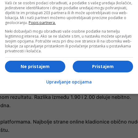
jbolje strane online kladionice posluju pod licencama
Vaši će se osobni podaci obrađivati, a podatke s vašeg uređaja (kolačiće,
jedinstvene identifikatore i druge podatke uređaja) mogu pohranjivati,
 su legitimni sistemi, ali nisu deo srpskog regulatornog
dijeliti te im pristupati 203 partnera ili ih može upotrebljavati ova web-
lokacija. Mi i naši partneri možemo upotrebljavati precizne podatke o
ivoj zoni.
geolociranju.
Popis partnera.
Neki dobavljači mogu obrađivati vaše osobne podatke na temelju
itak na platformi registrovanoj na Malti. Povlačenje novca
legitimnog interesa. Ako se ne slažete s tim, u nastavku možete upravljati
svojim opcijama. Potražite vezu pri dnu ove stranice ili na izborniku web-
oces traje duže nego što očekuje. Nije problem u kladionici,
lokacije za upravljanje pristankom ili povlačenje pristanka u postavkama
privatnosti i kolačića.
Ne pristajem
Pristajem
eća sloboda dolazi sa većom odgovornošću.
Upravljanje opcijama
nom rezultatu. Razlika između 1.90 i 2.00 deluje nebitno.
udna.
m platformama. Najbolje strane online kladionice obično nud
ištu.