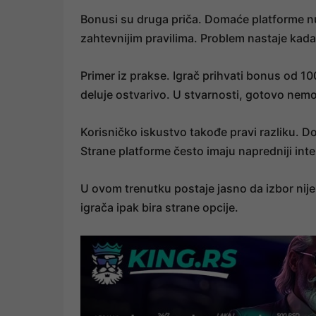
Bonusi su druga priča. Domaće platforme nu
zahtevnijim pravilima. Problem nastaje kada 
Primer iz prakse. Igrač prihvati bonus od 1
deluje ostvarivo. U stvarnosti, gotovo nem
Korisničko iskustvo takođe pravi razliku. D
Strane platforme često imaju napredniji inter
U ovom trenutku postaje jasno da izbor nije
igrača ipak bira strane opcije.