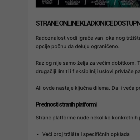
STRANE ONLINE KLADIONICE DOSTUPNE
Radoznalost vodi igrače van lokalnog tržišt
opcije počnu da deluju ograničeno.
Razlog nije samo želja za većim dobitkom. To
drugačiji limiti i fleksibilniji uslovi privlače p
Ali ovde nastaje ključna dilema. Da li veća
Prednosti stranih platformi
Strane platforme nude nekoliko konkretnih 
Veći broj tržišta i specifičnih opklada