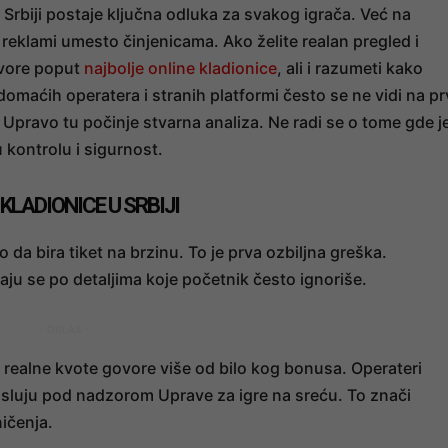
 Srbiji postaje ključna odluka za svakog igrača. Već na
eklami umesto činjenicama. Ako želite realan pregled i
izvore poput
najbolje online kladionice
, ali i razumeti kako
omaćih operatera i stranih platformi često se ne vidi na pr
. Upravo tu počinje stvarna analiza. Ne radi se o tome gde j
 kontrolu i sigurnost.
LADIONICE U SRBIJI
 da bira tiket na brzinu. To je prva ozbiljna greška.
aju se po detaljima koje početnik često ignoriše.
- OGLAS -
i realne kvote govore više od bilo kog bonusa. Operateri
sluju pod nadzorom Uprave za igre na sreću. To znači
ičenja.