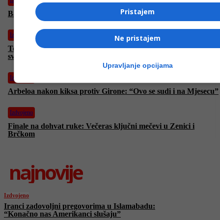
Izdvojeno
Pristajem
Barcelona ubjedljiva u gradskom derbiju protiv Espanyola
Izdvojeno
Ne pristajem
Tour of BiH: Biciklistički spektakl koji BiH stavlja na mapu
svijeta
Upravljanje opcijama
Izdvojeno
Arbeloa nakon kiksa protiv Girone: “Ovo se sudi i na Mjesecu”
Izdvojeno
Finale na dohvat ruke: Večeras ključni mečevi u Zenici i
Brčkom
najnovije
Izdvojeno
Iranci zadovoljni pregovorima u Islamabadu:
“Konačno nas Amerikanci slušaju”