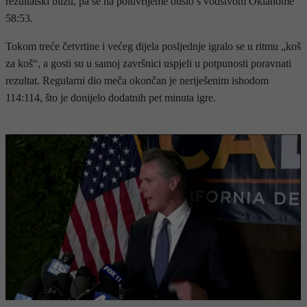
rezultatski blizu, pa se na poluvrijeme otišlo s vodstvom Oklahome
58:53.
Tokom treće četvrtine i većeg dijela posljednje igralo se u ritmu „koš
za koš“, a gosti su u samoj završnici uspjeli u potpunosti poravnati
rezultat. Regularni dio meča okončan je neriješenim ishodom
114:114, što je donijelo dodatnih pet minuta igre.
- OGLAS -