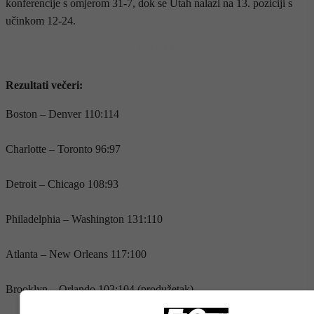
konferencije s omjerom 31-7, dok se Utah nalazi na 13. poziciji s
učinkom 12-24.
- OGLAS -
Rezultati večeri:
Boston – Denver 110:114
Charlotte – Toronto 96:97
Detroit – Chicago 108:93
Philadelphia – Washington 131:110
Atlanta – New Orleans 117:100
Brooklyn – Orlando 103:104 (produžetak)