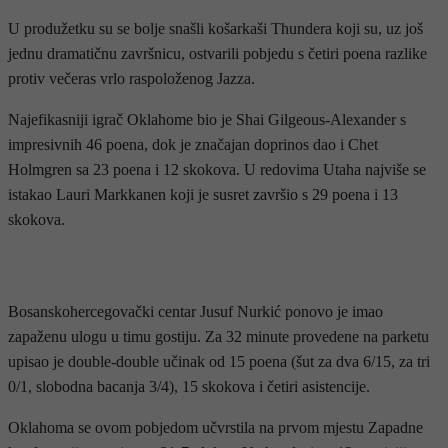
U produžetku su se bolje snašli košarkaši Thundera koji su, uz još
jednu dramatičnu završnicu, ostvarili pobjedu s četiri poena razlike
protiv večeras vrlo raspoloženog Jazza.
Najefikasniji igrač Oklahome bio je Shai Gilgeous-Alexander s
impresivnih 46 poena, dok je značajan doprinos dao i Chet
Holmgren sa 23 poena i 12 skokova. U redovima Utaha najviše se
istakao Lauri Markkanen koji je susret završio s 29 poena i 13
skokova.
- OGLAS -
Bosanskohercegovački centar Jusuf Nurkić ponovo je imao
zapaženu ulogu u timu gostiju. Za 32 minute provedene na parketu
upisao je double-double učinak od 15 poena (šut za dva 6/15, za tri
0/1, slobodna bacanja 3/4), 15 skokova i četiri asistencije.
Oklahoma se ovom pobjedom učvrstila na prvom mjestu Zapadne