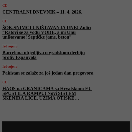
CD
CENTRALNI DNEVNIK – 11. 4. 2026.
CD
ŠOK-SNIMCI UNIŠTAVANJA UNE! Zulić:
“Ratovi se za vodu VODE, a mi Unu
uništavamo! Septičke jame, beton”
Izdvojeno
Barcelona ubjedljiva u gradskom derbiju
protiv Espanyola
Izdvojeno
Pakistan se zalaže za još jedan dan pregovora
CD
HAOS na GRANICAMA sa Hrvatskom: EU
SPUSTILA RAMPU! Novi SISTEM
SKENIRA LICE, UZIMA OTISKE…