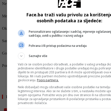
New York – LA Clippers 123:111
Face.ba traži vašu privolu za korištenj
Memphis – Phoenix 98:117
osobnih podataka za sljedeće:
Oklahoma – Utah 129:125 (produžetak)
Personalizirano oglašavanje i sadržaj, mjerenje oglašavanj
sadržaja, uvidi u publiku i razvoj usluga
San Antonio – LA Lakers 107:91
Pohrana i/ili pristup podacima na uređaju
Golden State – Milwaukee 120:113
Saznajte više
Vaši će se osobni podaci obrađivati, a podatke s vašeg uređaja (ko
Portland – Houston 103:102
jedinstvene identifikatore i druge podatke uređaja) mogu pohranjiv
dijeliti te im pristupati 203 partnera ili ih može upotrebljavati ova
- OGLAS -
lokacija. Mi i naši partneri možemo upotrebljavati precizne podat
geolociranju.
Popis partnera.
Neki dobavljači mogu obrađivati vaše osobne podatke na temelju
legitimnog interesa. Ako se ne slažete s tim, u nastavku možete upr
svojim opcijama. Potražite vezu pri dnu ove stranice ili na izborni
Pročitajte još
lokacije za upravljanje pristankom ili povlačenje pristanka u post
privatnosti i kolačića.