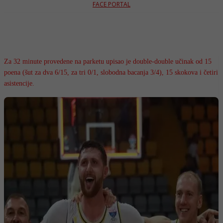
FACE PORTAL
Za 32 minute provedene na parketu upisao je double-double učinak od 15
poena (šut za dva 6/15, za tri 0/1, slobodna bacanja 3/4), 15 skokova i četiri
asistencije.