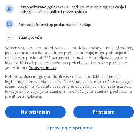
iti meč, cijeli stadion ustao je na noge i velikim aplauzom
Personalizirano oglašavanje i sadržaj, mjerenje oglašavanja i
sadržaja, uvidi u publiku i razvoj usluga
izlaska s terena otišao u svlačionicu. Na njegovom licu
oguće teže povrede.
Pohrana i/ili pristup podacima na uređaju
Saznajte više
- OGLAS -
Vaši će se osobni podaci obrađivati, a podatke s vašeg uređaja (kolačiće,
baković je još jednom pokazao koliko znači Gladbachu.
jedinstvene identifikatore i druge podatke uređaja) mogu pohranjivati,
dijeliti te im pristupati 203 partnera ili ih može upotrebljavati ova web-
3. gol u ovoj bundesligaškoj sezoni u dresu Borussije.
lokacija. Mi i naši partneri možemo upotrebljavati precizne podatke o
geolociranju.
Popis partnera.
ma, kluba s kojim još uvijek ima ugovor do 2027. godine i u
Neki dobavljači mogu obrađivati vaše osobne podatke na temelju
legitimnog interesa. Ako se ne slažete s tim, u nastavku možete upravljati
e. Ipak, na terenu nije bilo popusta – Tabaković je vodio
svojim opcijama. Potražite vezu pri dnu ove stranice ili na izborniku web-
lokacije za upravljanje pristankom ili povlačenje pristanka u postavkama
dio žuti karton.
privatnosti i kolačića.
egleda i nadaju se da će Haris Tabaković ipak biti spreman
Ne pristajem
Pristajem
tskom prvenstvu.
Upravljanje opcijama
- OGLAS -