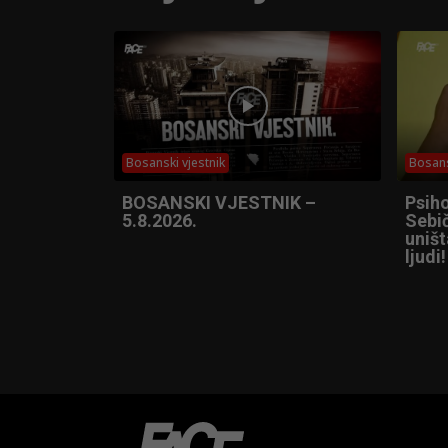
Bosanski vjestnik
Bosans
BOSANSKI VJESTNIK –
Psih
5.8.2026.
Sebič
uniš
ljudi!