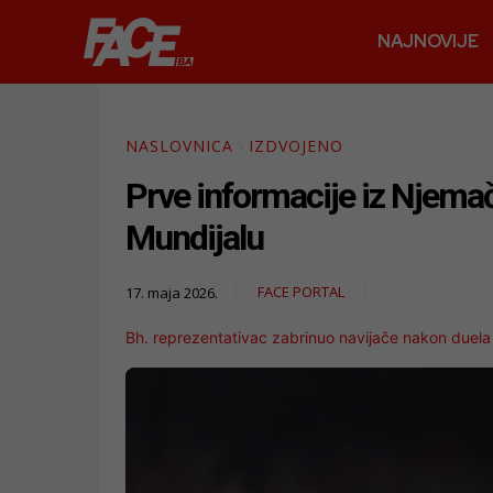
NAJNOVIJE
NASLOVNICA
IZDVOJENO
Prve informacije iz Njemač
Mundijalu
FACE PORTAL
17. maja 2026.
Bh. reprezentativac zabrinuo navijače nakon duela