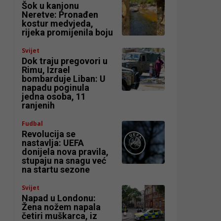
Šok u kanjonu
Neretve: Pronađen
kostur medvjeda,
rijeka promijenila boju
Svijet
Dok traju pregovori u
Rimu, Izrael
bombarduje Liban: U
napadu poginula
jedna osoba, 11
ranjenih
Fudbal
Revolucija se
nastavlja: UEFA
donijela nova pravila,
stupaju na snagu već
na startu sezone
Svijet
Napad u Londonu:
Žena nožem napala
četiri muškarca, iz