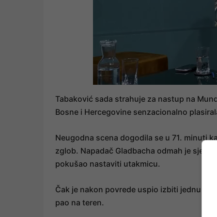
Tabaković sada strahuje za nastup na Mundij
Bosne i Hercegovine senzacionalno plasiral
Neugodna scena dogodila se u 71. minuti k
zglob. Napadač Gladbacha odmah je sjeo na t
pokušao nastaviti utakmicu.
Čak je nakon povrede uspio izbiti jednu lop
pao na teren.