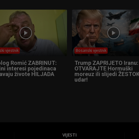
ki vjestnik
Bosanski vjestnik
olog Romić ZABRINUT:
Trump ZAPRIJETO Iranu:
ni interesi pojedinaca
OTVARAJTE Hormuški
tavaju živote HILJADA
moreuz ili slijedi ŽESTOK
udar!
VIJESTI