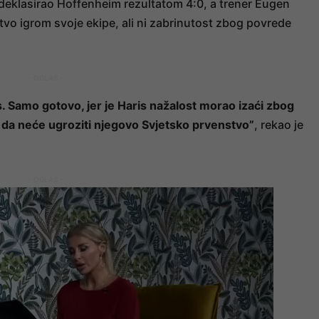
deklasirao Hoffenheim rezultatom 4:0, a trener Eugen
tvo igrom svoje ekipe, ali ni zabrinutost zbog povrede
- OGLAS -
s. Samo gotovo, jer je Haris nažalost morao izaći zbog
i da neće ugroziti njegovo Svjetsko prvenstvo”
, rekao je
- OGLAS -