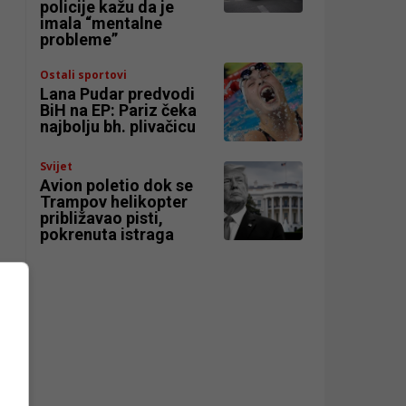
policije kažu da je
imala “mentalne
probleme”
Ostali sportovi
Lana Pudar predvodi
BiH na EP: Pariz čeka
najbolju bh. plivačicu
Svijet
Avion poletio dok se
Trampov helikopter
približavao pisti,
pokrenuta istraga
a
o