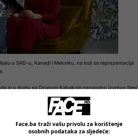
alu u SAD-u, Kanadi i Meksiku, na koji se reprezentacija
a.
ada je u duelu sa Ozanom Kabakom nezgodno izvrnuo lijevi
ravnjak i pokazao da traži izmjenu, ali je uprkos bolovim
tu glavom iz vlastitog šesnaesterca prije nego što je ponov
Face.ba traži vašu privolu za korištenje
osobnih podataka za sljedeće: