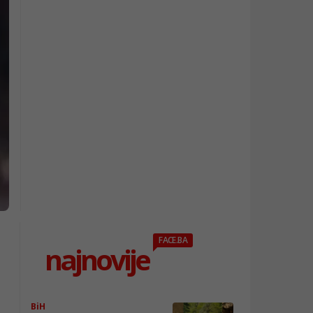
FACE.BA
najnovije
BiH