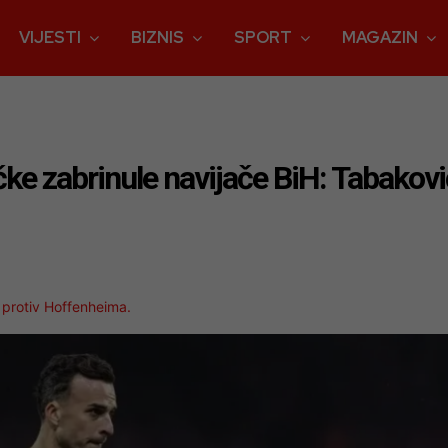
VIJESTI
BIZNIS
SPORT
MAGAZIN
ke zabrinule navijače BiH: Tabakovi
 protiv Hoffenheima.