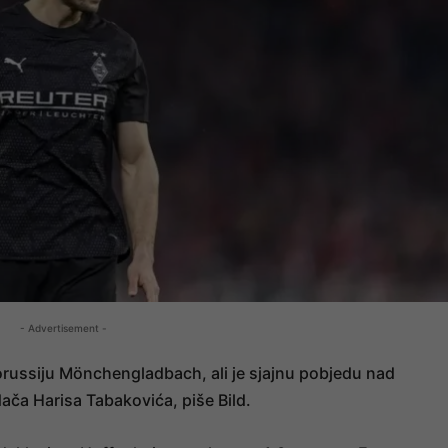
- Advertisement -
orussiju Mönchengladbach, ali je sjajnu pobjedu nad
ča Harisa Tabakovića, piše Bild.