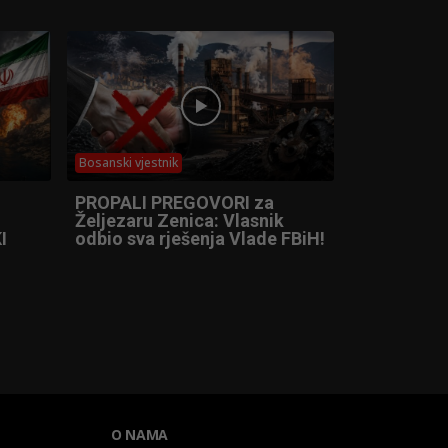
Bosanski vjestnik
PROPALI PREGOVORI za
Željezaru Zenica: Vlasnik
I
odbio sva rješenja Vlade FBiH!
O NAMA