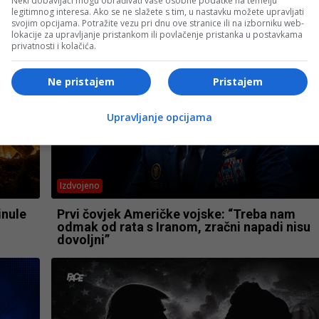
Neki dobavljači mogu obrađivati vaše osobne podatke na temelju
legitimnog interesa. Ako se ne slažete s tim, u nastavku možete upravljati
svojim opcijama. Potražite vezu pri dnu ove stranice ili na izborniku web-
lokacije za upravljanje pristankom ili povlačenje pristanka u postavkama
privatnosti i kolačića.
Ne pristajem
Pristajem
Upravljanje opcijama
Izdvojeno
inule
Prvi čovjek Američke vojske: “Treba nam
odmak od rata s Iranom, zračni napadi nisu
dovoljni”