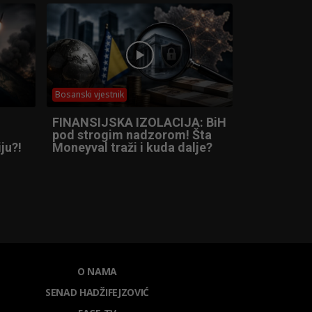
Bosanski vjestnik
FINANSIJSKA IZOLACIJA: BiH
pod strogim nadzorom! Šta
ju?!
Moneyval traži i kuda dalje?
O NAMA
SENAD HADŽIFEJZOVIĆ