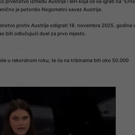
ko prvenstvo između Austrije i BiH koja će se igrati na “Erns
nično je potvrdio Nogometni savez Austrije.
venstvo protiv Austrije odigrati 18. novembra 2025. godine 
o biti odlučujući duel za prvo mjesto.
- OGLAS -
ile u rekordnom roku, te će na tribinama biti oko 50.000
- OGLAS -