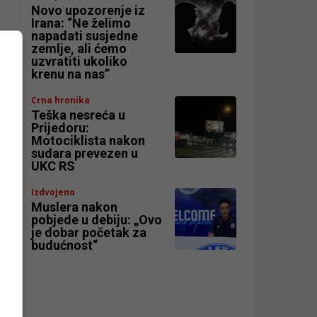
Novo upozorenje iz
Irana: “Ne želimo
napadati susjedne
zemlje, ali ćemo
uzvratiti ukoliko
krenu na nas”
Crna hronika
Teška nesreća u
Prijedoru:
Motociklista nakon
sudara prevezen u
UKC RS
Izdvojeno
Muslera nakon
pobjede u debiju: „Ovo
je dobar početak za
budućnost“