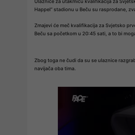
Ulaznice za utakmicu kvalifikacija za Svjets
Happel” stadionu u Beču su rasprodane, zva
Zmajevi će meč kvalifikacija za Svjetsko pr
Beču sa početkom u 20:45 sati, a to bi moga
Zbog toga ne čudi da su se ulaznice razgrab
navijača oba tima.