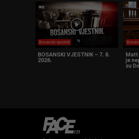
Bosanski vjestnik
Bosans
BOSANSKI VJESTNIK – 7. 8.
Matt
2026.
je ne
su Do