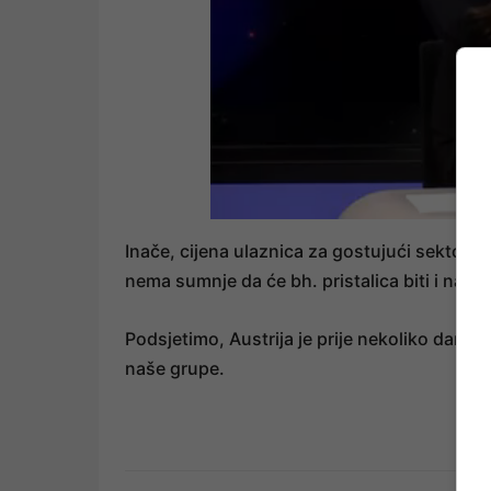
Inače, cijena ulaznica za gostujući sektor u 
nema sumnje da će bh. pristalica biti i na os
Podsjetimo, Austrija je prije nekoliko dana u
naše grupe.