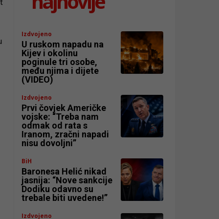
najnovije
t
Izdvojeno
u
U ruskom napadu na
Kijev i okolinu
poginule tri osobe,
među njima i dijete
(VIDEO)
Izdvojeno
Prvi čovjek Američke
vojske: “Treba nam
odmak od rata s
Iranom, zračni napadi
nisu dovoljni”
BiH
Baronesa Helić nikad
jasnija: “Nove sankcije
Dodiku odavno su
trebale biti uvedene!”
Izdvojeno