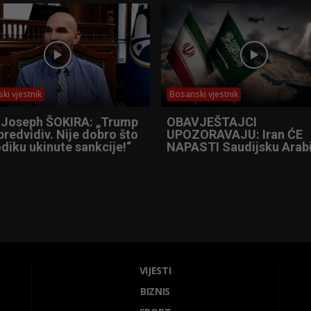
ki vjestnik
Bosanski vjestnik
 Joseph ŠOKIRA: „Trump
OBAVJEŠTAJCI
predvidiv. Nije dobro što
UPOZORAVAJU: Iran ĆE
diku ukinute sankcije!“
NAPASTI Saudijsku Arabi
VIJESTI
BIZNIS