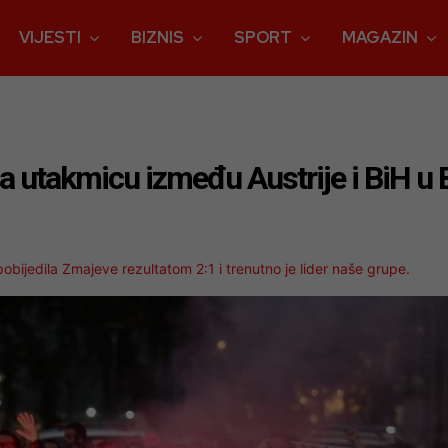
VIJESTI
BIZNIS
SPORT
MAGAZIN
a utakmicu između Austrije i BiH u
 pobijedila Zmajeve rezultatom 2:1 i trenutno je lider naše grupe.