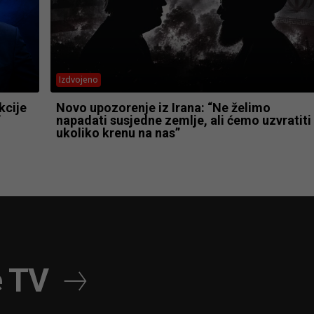
Izdvojeno
kcije
Novo upozorenje iz Irana: “Ne želimo
”
napadati susjedne zemlje, ali ćemo uzvratiti
ukoliko krenu na nas”
e TV