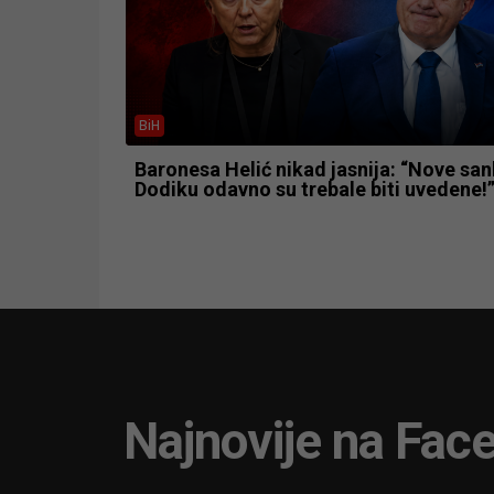
BiH
Baronesa Helić nikad jasnija: “Nove san
Dodiku odavno su trebale biti uvedene!
Najnovije na Fac