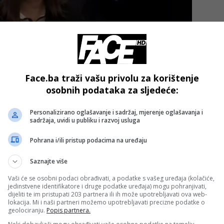
Face.ba traži vašu privolu za korištenje
osobnih podataka za sljedeće:
Personalizirano oglašavanje i sadržaj, mjerenje oglašavanja i
kojem će biti smješteni naši navijači je iznosila 38 eura, a
sadržaja, uvidi u publiku i razvoj usluga
talim dijelovima stadiona.
Pohrana i/ili pristup podacima na uređaju
 Zenici pobijedila Zmajeve rezultatom 2:1 i trenutno je lider
Saznajte više
Vaši će se osobni podaci obrađivati, a podatke s vašeg uređaja (kolačiće,
jedinstvene identifikatore i druge podatke uređaja) mogu pohranjivati,
dijeliti te im pristupati 203 partnera ili ih može upotrebljavati ova web-
- OGLAS -
lokacija. Mi i naši partneri možemo upotrebljavati precizne podatke o
geolociranju.
Popis partnera.