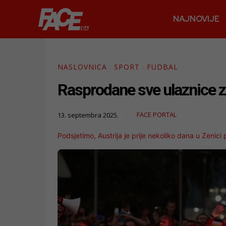
NAJNOVIJE
NASLOVNICA
SPORT
FUDBAL
Rasprodane sve ulaznice z
FACE PORTAL
13. septembra 2025.
Podsjetimo, Austrija je prije nekoliko dana u Zenici