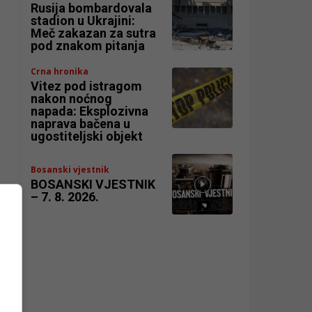
Rusija bombardovala
stadion u Ukrajini:
Meč zakazan za sutra
pod znakom pitanja
Crna hronika
Vitez pod istragom
nakon noćnog
napada: Eksplozivna
naprava bačena u
ugostiteljski objekt
Bosanski vjestnik
BOSANSKI VJESTNIK
– 7. 8. 2026.
al