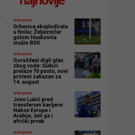
.
Izdvojeno
Grbavica eksplodirala
u finišu: Željezničar
golom Huskovića
srušio BSK
Izdvojeno
Goraždani digli glas
zbog vode: Gubici
prelaze 70 posto, novi
protest zakazan za
14. august
Izdvojeno
Jovo Lukić pred
transferom karijere:
Nakon Evrope i
Arabije, želi ga i
afrički prvak
Izdvojeno