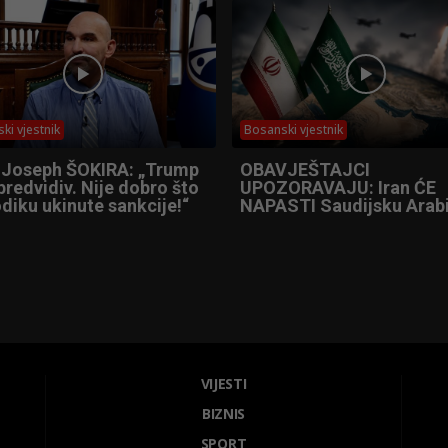
ki vjestnik
Bosanski vjestnik
 Joseph ŠOKIRA: „Trump
OBAVJEŠTAJCI
predvidiv. Nije dobro što
UPOZORAVAJU: Iran ĆE
diku ukinute sankcije!“
NAPASTI Saudijsku Arabi
VIJESTI
BIZNIS
SPORT