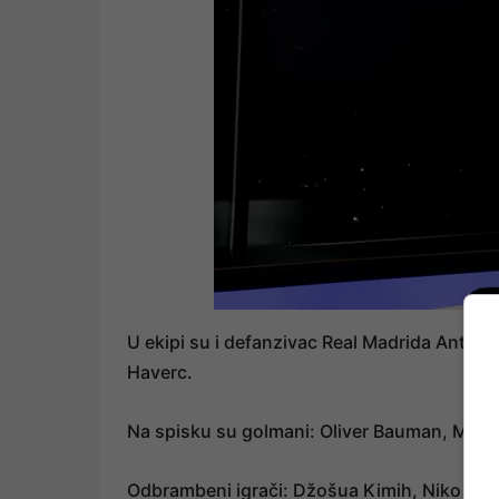
U ekipi su i defanzivac Real Madrida Antonio
Haverc.
Na spisku su golmani: Oliver Bauman, Manue
Odbrambeni igrači: Džošua Kimih, Niko Šlot