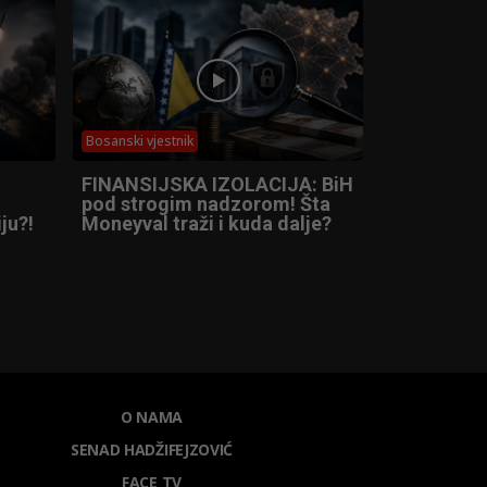
Bosanski vjestnik
FINANSIJSKA IZOLACIJA: BiH
pod strogim nadzorom! Šta
ju?!
Moneyval traži i kuda dalje?
O NAMA
SENAD HADŽIFEJZOVIĆ
FACE TV