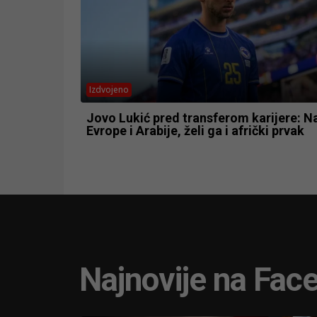
Izdvojeno
Jovo Lukić pred transferom karijere: 
Evrope i Arabije, želi ga i afrički prvak
Najnovije na Fac