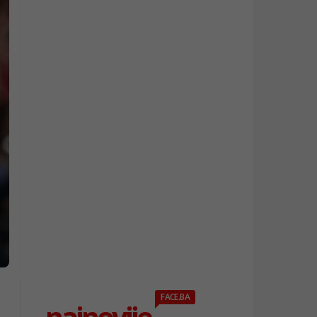
FACE.BA
najnovije