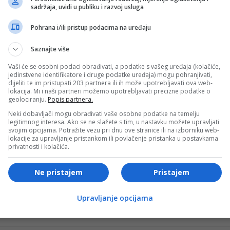
sadržaja, uvidi u publiku i razvoj usluga
n Ta.
Pohrana i/ili pristup podacima na uređaju
mi Leveling, Aleksandar Pavlović, Nadim Amiri, Feliks
Saznajte više
Vaši će se osobni podaci obrađivati, a podatke s vašeg uređaja (kolačiće,
jedinstvene identifikatore i druge podatke uređaja) mogu pohranjivati,
- OGLAS -
dijeliti te im pristupati 203 partnera ili ih može upotrebljavati ova web-
lokacija. Mi i naši partneri možemo upotrebljavati precizne podatke o
jan Bejer, Florijan Virc, Nik Voltemade, Lenart Karl i Leroj
geolociranju.
Popis partnera.
Neki dobavljači mogu obrađivati vaše osobne podatke na temelju
legitimnog interesa. Ako se ne slažete s tim, u nastavku možete upravljati
svojim opcijama. Potražite vezu pri dnu ove stranice ili na izborniku web-
at će prijateljske utakmice sa Finskom u Majncu 31. maja i
lokacije za upravljanje pristankom ili povlačenje pristanka u postavkama
privatnosti i kolačića.
Ne pristajem
Pristajem
 Grupi E u kojoj su još Kurasao, Obala Slonovače i Ekvado
Upravljanje opcijama
- OGLAS -