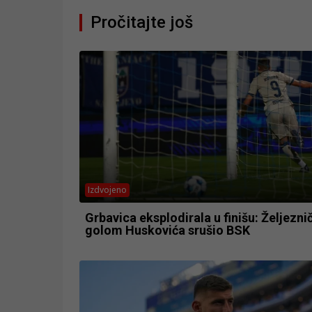
Pročitajte još
Izdvojeno
Grbavica eksplodirala u finišu: Željezni
golom Huskovića srušio BSK