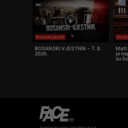
Bosanski vjestnik
Bosans
BOSANSKI VJESTNIK – 7. 8.
Matt
2026.
je ne
su Do
Jedina neovisna medijska kuća