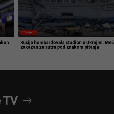
Izdvojeno
Nakon
Rusija bombardovala stadion u Ukrajini: Meč
zakazan za sutra pod znakom pitanja
e TV