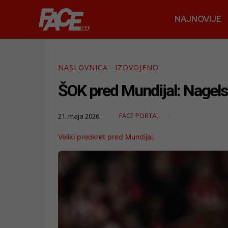
NAJNOVIJE
NASLOVNICA
IZDVOJENO
ŠOK pred Mundijal: Nagels
FACE PORTAL
21. maja 2026.
Veliki preokret pred Mundijal.