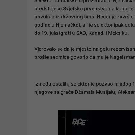
Selektor fudbalske reprezentacije Njemačke
predstojeće Svjetsko prvenstvo na kome je i
povukao iz državnog tima. Neuer je završio
godine u Njemačkoj, ali je selektor ipak odluč
do 19. jula igrati u SAD, Kanadi i Meksiku.
Vjerovalo se da je mjesto na golu rezervis
prošle sedmice govorio da mu je Nagelsman 
Između ostalih, selektor je pozvao mladog 1
njegove saigrače Džamala Musijalu, Aleksa