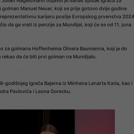
 Julian Nagelsmann objavio je danas spisak igrača za
 golman Manuel Neuer, koji se prije gotovo dvije godine
 reprezentativnu karijeru poslije Evropskog prvenstva 2024
io da ga vrati iz penzije za Mundijal, koji će se od 11. juna
ano za golmana Hoffenheima Olivera Baumanna, koji je do
rekao da će biti prvi golman na Mundijalu.
- OGLAS -
8-godišnjeg igrača Bajerna iz Minhena Lenarta Karla, kao i
ndra Pavlovića i Leona Gorecku.
- OGLAS -