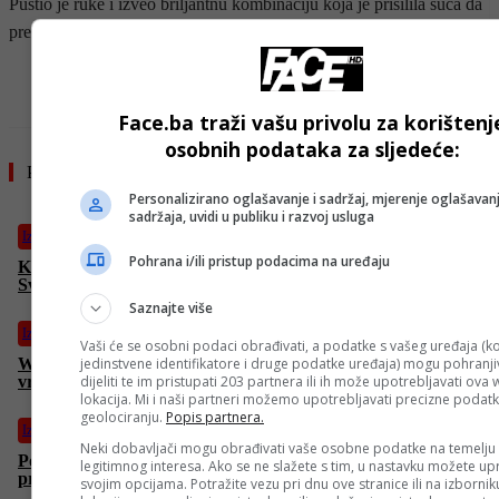
Pustio je ruke i izveo briljantnu kombinaciju koja je prisilila suca da
prekine borbu u desetoj rundi.
- OGLAS -
Face.ba traži vašu privolu za korištenj
osobnih podataka za sljedeće:
Pročitajte još
Personalizirano oglašavanje i sadržaj, mjerenje oglašavanj
sadržaja, uvidi u publiku i razvoj usluga
Izdvojeno
Pohrana i/ili pristup podacima na uređaju
Kina odbila FIFA-u: Ne žele dati ni dolar više za TV prava
Svjetskog prvenstva
Saznajte više
Izdvojeno
Vaši će se osobni podaci obrađivati, a podatke s vašeg uređaja (ko
jedinstvene identifikatore i druge podatke uređaja) mogu pohranjiv
Wizardsi dobili prvi pick NBA drafta, Denver i Jokić daleko od
dijeliti te im pristupati 203 partnera ili ih može upotrebljavati ova
vrha
lokacija. Mi i naši partneri možemo upotrebljavati precizne podat
geolociranju.
Popis partnera.
Izdvojeno
Neki dobavljači mogu obrađivati vaše osobne podatke na temelju
Potresan prizor nakon erupcije vulkana: Tijela para
legitimnog interesa. Ako se ne slažete s tim, u nastavku možete upr
pronađena zagrljena pod stijenama
svojim opcijama. Potražite vezu pri dnu ove stranice ili na izborni