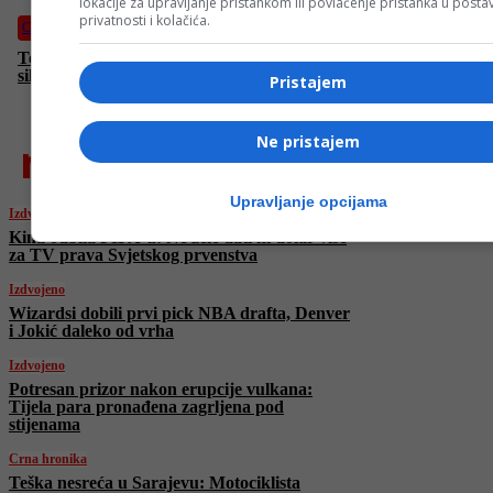
lokacije za upravljanje pristankom ili povlačenje pristanka u post
privatnosti i kolačića.
Crna hronika
Teška nesreća u Sarajevu: Motociklista životno ugrožen nakon
silovitog sudara
Pristajem
Ne pristajem
najnovije
Upravljanje opcijama
Izdvojeno
Kina odbila FIFA-u: Ne žele dati ni dolar više
za TV prava Svjetskog prvenstva
Izdvojeno
Wizardsi dobili prvi pick NBA drafta, Denver
i Jokić daleko od vrha
Izdvojeno
Potresan prizor nakon erupcije vulkana:
Tijela para pronađena zagrljena pod
stijenama
Crna hronika
Teška nesreća u Sarajevu: Motociklista