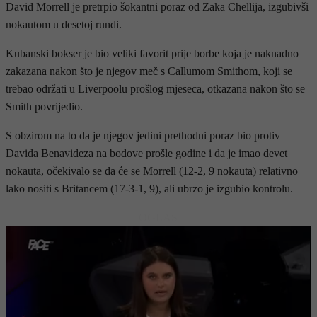
David Morrell je pretrpio šokantni poraz od Zaka Chellija, izgubivši
nokautom u desetoj rundi.
Kubanski bokser je bio veliki favorit prije borbe koja je naknadno
zakazana nakon što je njegov meč s Callumom Smithom, koji se
trebao održati u Liverpoolu prošlog mjeseca, otkazana nakon što se
Smith povrijedio.
S obzirom na to da je njegov jedini prethodni poraz bio protiv
Davida Benavideza na bodove prošle godine i da je imao devet
nokauta, očekivalo se da će se Morrell (12-2, 9 nokauta) relativno
lako nositi s Britancem (17-3-1, 9), ali ubrzo je izgubio kontrolu.
- OGLAS -