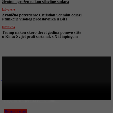
životno ugrožen nakon silovitog sudara
Izdvojeno
Zvanično potvrđeno: Christian Schmidt odlazi
s funkcije visokog predstavnika u BiH
Izdvojeno
Trump nakon skoro devet godina ponovo stiže
u Kinu: Svijet prati sastanak s Xi Jinpingom
Najnovije na Face TV
FACE TV
Nenad Pejić: “Bilo me stid kad sam otišao iz Sarajeva!
Prijetili su djeci da će me ubiti!”
Bosanski vjestnik