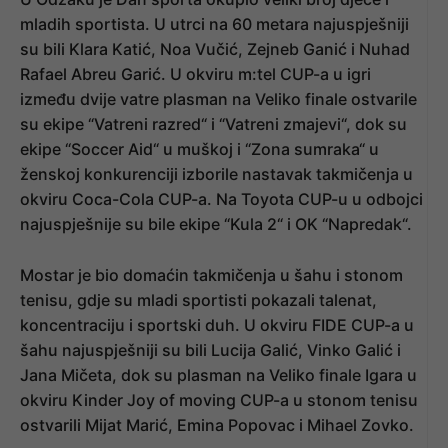
mladih sportista. U utrci na 60 metara najuspješniji
su bili Klara Katić, Noa Vučić, Zejneb Ganić i Nuhad
Rafael Abreu Garić. U okviru m:tel CUP-a u igri
između dvije vatre plasman na Veliko finale ostvarile
su ekipe “Vatreni razred“ i “Vatreni zmajevi“, dok su
ekipe “Soccer Aid“ u muškoj i “Zona sumraka“ u
ženskoj konkurenciji izborile nastavak takmičenja u
okviru Coca-Cola CUP-a. Na Toyota CUP-u u odbojci
najuspješnije su bile ekipe “Kula 2“ i OK “Napredak“.
Mostar je bio domaćin takmičenja u šahu i stonom
tenisu, gdje su mladi sportisti pokazali talenat,
koncentraciju i sportski duh. U okviru FIDE CUP-a u
šahu najuspješniji su bili Lucija Galić, Vinko Galić i
Jana Mičeta, dok su plasman na Veliko finale Igara u
okviru Kinder Joy of moving CUP-a u stonom tenisu
ostvarili Mijat Marić, Emina Popovac i Mihael Zovko.