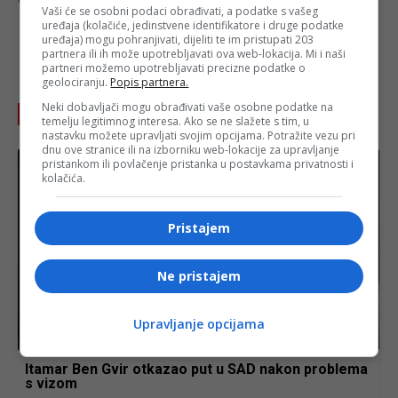
Vaši će se osobni podaci obrađivati, a podatke s vašeg
uređaja (kolačiće, jedinstvene identifikatore i druge podatke
uređaja) mogu pohranjivati, dijeliti te im pristupati 203
- OGLAS -
partnera ili ih može upotrebljavati ova web-lokacija. Mi i naši
partneri možemo upotrebljavati precizne podatke o
geolociranju.
Popis partnera.
Neki dobavljači mogu obrađivati vaše osobne podatke na
Pročitajte još
temelju legitimnog interesa. Ako se ne slažete s tim, u
nastavku možete upravljati svojim opcijama. Potražite vezu pri
dnu ove stranice ili na izborniku web-lokacije za upravljanje
pristankom ili povlačenje pristanka u postavkama privatnosti i
kolačića.
Pristajem
Ne pristajem
Upravljanje opcijama
Izdvojeno
Itamar Ben Gvir otkazao put u SAD nakon problema
s vizom