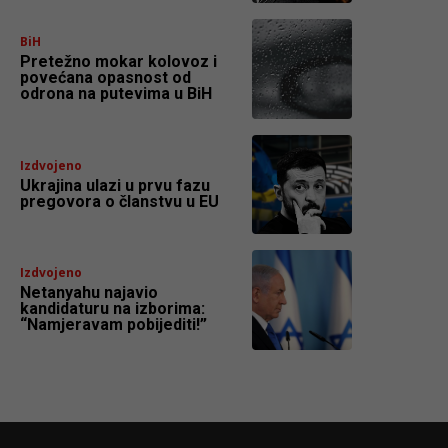
BiH
Pretežno mokar kolovoz i
povećana opasnost od
odrona na putevima u BiH
Izdvojeno
Ukrajina ulazi u prvu fazu
pregovora o članstvu u EU
Izdvojeno
Netanyahu najavio
kandidaturu na izborima:
“Namjeravam pobijediti!”