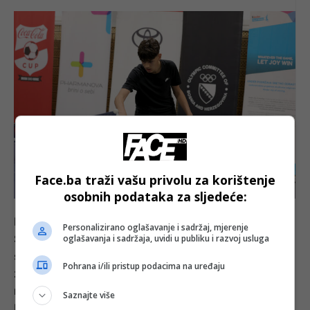
Face.ba traži vašu privolu za korištenje
osobnih podataka za sljedeće:
Kroz sport, edukaciju i zajedničke aktivnosti, Plazma
Personalizirano oglašavanje i sadržaj, mjerenje
Sportske igre mladih nastavljaju povezivati djecu iz
oglašavanja i sadržaja, uvidi u publiku i razvoj usluga
svih krajeva Bosne i Hercegovine, pružajući im priliku
Pohrana i/ili pristup podacima na uređaju
za nova prijateljstva, zdravo odrastanje i
nezaboravna iskustva. Naredni gradovi domaćini
Saznajte više
Igara su Kalesija, Gračanica, Kakanj i Ilijaš.