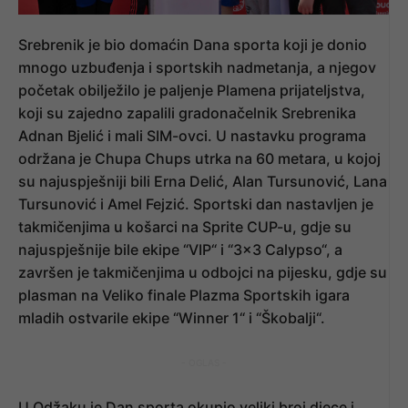
Srebrenik je bio domaćin Dana sporta koji je donio
mnogo uzbuđenja i sportskih nadmetanja, a njegov
početak obilježilo je paljenje Plamena prijateljstva,
koji su zajedno zapalili gradonačelnik Srebrenika
Adnan Bjelić i mali SIM-ovci. U nastavku programa
održana je Chupa Chups utrka na 60 metara, u kojoj
su najuspješniji bili Erna Delić, Alan Tursunović, Lana
Tursunović i Amel Fejzić. Sportski dan nastavljen je
takmičenjima u košarci na Sprite CUP-u, gdje su
najuspješnije bile ekipe “VIP“ i “3×3 Calypso“, a
završen je takmičenjima u odbojci na pijesku, gdje su
plasman na Veliko finale Plazma Sportskih igara
mladih ostvarile ekipe “Winner 1“ i “Škobalji“.
- OGLAS -
U Odžaku je Dan sporta okupio veliki broj djece i