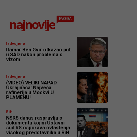
najnovije
FACE.BA
Izdvojeno
Itamar Ben Gvir otkazao put
u SAD nakon problema s
vizom
Izdvojeno
(VIDEO) VELIKI NAPAD
Ukrajinaca: Najveća
rafinerija u Moskvi U
PLAMENU!
BiH
NSRS danas raspravlja o
dokumentu kojim Ustavni
sud RS osporava ovlaštenja
visokog predstavnika u BiH