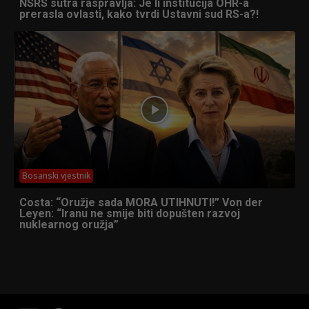
NSRS sutra raspravlja: Je li institucija OHR-a
prerasla ovlasti, kako tvrdi Ustavni sud RS-a?!
Bosanski vjestnik
Costa: “Oružje sada MORA UTIHNUTI!” Von der
Leyen: “Iranu ne smije biti dopušten razvoj
nuklearnog oružja”