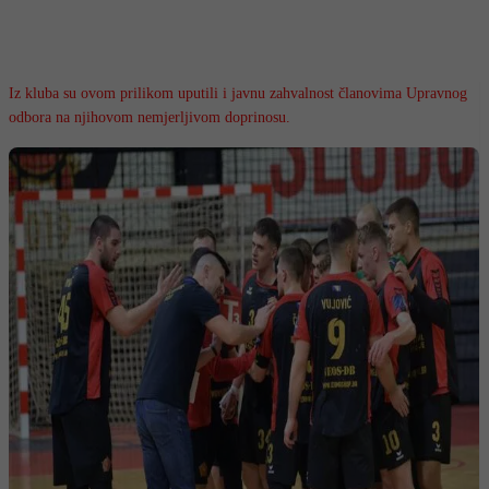
Iz kluba su ovom prilikom uputili i javnu zahvalnost članovima Upravnog
odbora na njihovom nemjerljivom doprinosu.