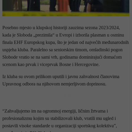
Posebno mjesto u klupskoj historiji zauzima sezona 2023/2024,
kada je Sloboda „prezimila“ u Evropi i izborila plasman u osminu
finala EHF Europskog kupa, što je jedan od najvećih međunarodnih
uspjeha kluba. Paralelno sa seniorskim timom, omladinski pogon
Slobode vratio se na sami vrh, godinama dominirajući domaćom
scenom kao prvak i viceprvak Bosne i Hercegovine.
Iz kluba su ovom prilikom uputili i javnu zahvalnost članovima
Upravnog odbora na njihovom nemjerljivom doprinosu.
- OGLAS -
“Zahvaljujemo im na ogromnoj energiji, ličnim žrtvama i
profesionalizmu kojim su stabilizovali klub, vratili mu ugled i
postavili visoke standarde u organizaciji sportskog kolektiva”,