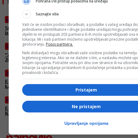
Pohrana i/ili pristup podacima na uređaju
Pročitajte još
Saznajte više
Izdvojeno
Vaši će se osobni podaci obrađivati, a podatke s vašeg uređaja (ko
Srebrenik priredio veliki doček Amaru Dediću: Bh. Zmaj
jedinstvene identifikatore i druge podatke uređaja) mogu pohranjiv
izazvao oduševljenje građana (FOTO+VIDEO)
dijeliti te im pristupati 203 partnera ili ih može upotrebljavati ova
lokacija. Mi i naši partneri možemo upotrebljavati precizne podat
geolociranju.
Popis partnera.
FACE TV
Neki dobavljači mogu obrađivati vaše osobne podatke na temelju
“Zmajevi” kreću u pohod na Evropu! BiH otvara EMF EURO
legitimnog interesa. Ako se ne slažete s tim, u nastavku možete upr
2026, sve utakmice gledajte EKSKLUZIVNO na FACE TV
svojim opcijama. Potražite vezu pri dnu ove stranice ili na izborni
lokacije za upravljanje pristankom ili povlačenje pristanka u post
privatnosti i kolačića.
Izdvojeno
Emotivan doček Amara Dedića u Orahovici: Prekinuo govor
kada je počeo ezan (FOTO+VIDEO)
Pristajem
Izdvojeno
Ne pristajem
Ebola prekinula pripreme za Mundijal: Reprezentacija DR
Konga otkazala kamp i druženje s navijačima
Upravljanje opcijama
najnovije