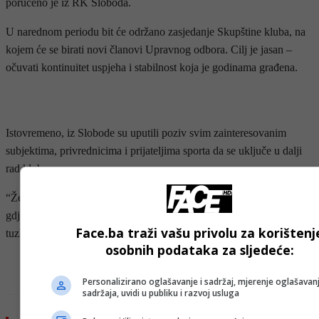
poručeno je iz RK Sloboda.
U narednom periodu bit će održano zasjedanje Skupštine kluba, na
kojem će se birati novi članovi Upravnog odbora. Cilj je jasan –
očuvati kontinuitet uspjeha i stabilnost koja je godinama građena.
- OGLAS -
Istovremeno, iz Slobode su uputili poziv svim zainteresovanim
subjektima, privrednicima i prijateljima sporta da se uključe u dalji
rad kluba.
“Želimo nastaviti ovu lijepu sportsku priču i zadržati Slobodu tamo
gdje joj je i mjesto – u samom vrhu bh. rukometa”, poručili su iz
Face.ba traži vašu privolu za korištenj
tuzlanskog kluba.
osobnih podataka za sljedeće:
- OGLAS -
Personalizirano oglašavanje i sadržaj, mjerenje oglašavanj
sadržaja, uvidi u publiku i razvoj usluga