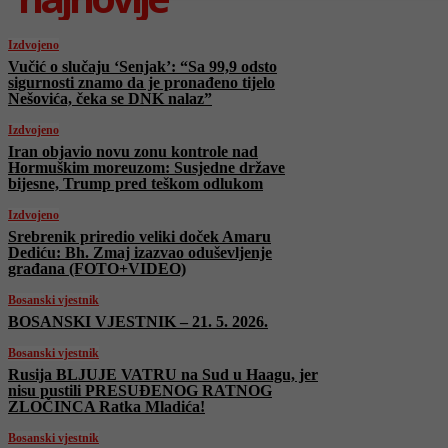
Izdvojeno
Vučić o slučaju ‘Senjak’: “Sa 99,9 odsto
sigurnosti znamo da je pronađeno tijelo
Nešovića, čeka se DNK nalaz”
Izdvojeno
Iran objavio novu zonu kontrole nad
Hormuškim moreuzom: Susjedne države
bijesne, Trump pred teškom odlukom
Izdvojeno
Srebrenik priredio veliki doček Amaru
Dediću: Bh. Zmaj izazvao oduševljenje
građana (FOTO+VIDEO)
Bosanski vjestnik
BOSANSKI VJESTNIK – 21. 5. 2026.
Bosanski vjestnik
Rusija BLJUJE VATRU na Sud u Haagu, jer
nisu pustili PRESUĐENOG RATNOG
ZLOČINCA Ratka Mladića!
Bosanski vjestnik