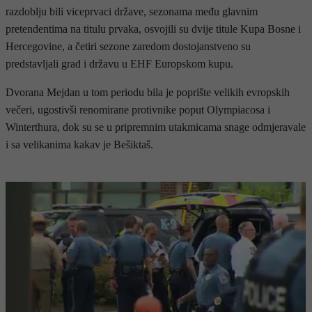
razdoblju bili viceprvaci države, sezonama među glavnim
pretendentima na titulu prvaka, osvojili su dvije titule Kupa Bosne i
Hercegovine, a četiri sezone zaredom dostojanstveno su
predstavljali grad i državu u EHF Europskom kupu.
Dvorana Mejdan u tom periodu bila je poprište velikih evropskih
večeri, ugostivši renomirane protivnike poput Olympiacosa i
Winterthura, dok su se u pripremnim utakmicama snage odmjeravale
i sa velikanima kakav je Bešiktaš.
- OGLAS -