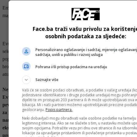
Emisiju “Zmajevo gnijezdo” gledajte u sljedećim terminima: 25.
maja od 19:30 sati, 28. maja od 18 sati i 30. maja od 9 sati.
Face.ba traži vašu privolu za korištenj
- OGLAS -
osobnih podataka za sljedeće:
Evropsko prvenstvo u mininogometu okuplja najbolje evropske
Personalizirano oglašavanje i sadržaj, mjerenje oglašavanj
selekcije u ovom sve
sadržaja, uvidi u publiku i razvoj usluga
popularnijem sportu, poznatom po brzoj i dinamičnoj igri, velikom
broju prilika i
Pohrana i/ili pristup podacima na uređaju
atraktivnim potezima.
Saznajte više
Ne propustite nastupe reprezentacije Bosne i Hercegovine na
Vaši će se osobni podaci obrađivati, a podatke s vašeg uređaja (ko
jedinstvene identifikatore i druge podatke uređaja) mogu pohranjiv
Evropskom
dijeliti te im pristupati 203 partnera ili ih može upotrebljavati ova
lokacija. Mi i naši partneri možemo upotrebljavati precizne podat
prvenstvu u mininogometu i budite uz naše “Zmajeve” u borbi
geolociranju.
Popis partnera.
za plasman u
Neki dobavljači mogu obrađivati vaše osobne podatke na temelju
narednu fazu takmičenja. Sve utakmice bh. selekcije gledajte
legitimnog interesa. Ako se ne slažete s tim, u nastavku možete upr
ekskluzivno u
svojim opcijama. Potražite vezu pri dnu ove stranice ili na izborni
lokacije za upravljanje pristankom ili povlačenje pristanka u post
programu FACE TV, uz vrhunsku atmosferu, emocije i