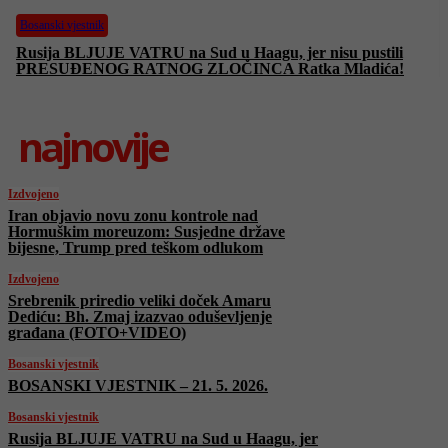
Bosanski vjestnik
Rusija BLJUJE VATRU na Sud u Haagu, jer nisu pustili
PRESUĐENOG RATNOG ZLOČINCA Ratka Mladića!
najnovije
Izdvojeno
Iran objavio novu zonu kontrole nad
Hormuškim moreuzom: Susjedne države
bijesne, Trump pred teškom odlukom
Izdvojeno
Srebrenik priredio veliki doček Amaru
Dediću: Bh. Zmaj izazvao oduševljenje
građana (FOTO+VIDEO)
Bosanski vjestnik
BOSANSKI VJESTNIK – 21. 5. 2026.
Bosanski vjestnik
Rusija BLJUJE VATRU na Sud u Haagu, jer