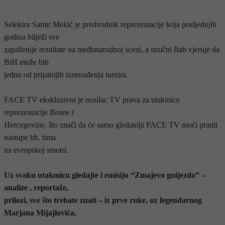
Selektor Samir Mekić je predvodnik reprezentacije koja posljednjih
godina bilježi sve
zapaženije rezultate na međunarodnoj sceni, a stručni štab vjeruje da
BiH može biti
jedno od prijatnijih iznenađenja turnira.
FACE TV ekskluzivni je nosilac TV prava za utakmice
reprezentacije Bosne i
Hercegovine, što znači da će samo gledatelji FACE TV moći pratiti
nastupe bh. tima
na evropskoj smotri.
Uz svaku utakmicu gledajte i emisiju “Zmajevo gnijezdo” –
analize , reportaže,
prilozi, sve što trebate znati – iz prve ruke, uz legendarnog
Marjana Mijajlovića.