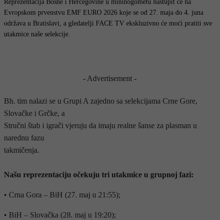
Reprezentacija Bosne i Hercegovine u mininogometu nastupit će na
Evropskom prvenstvu EMF EURO 2026 koje se od 27. maja do 4. juna
održava u Bratislavi, a gledatelji FACE TV ekskluzivno će moći pratiti sve
utakmice naše selekcije.
- Advertisement -
Bh. tim nalazi se u Grupi A zajedno sa selekcijama Crne Gore,
Slovačke i Grčke, a
Stručni štab i igrači vjeruju da imaju realne šanse za plasman u
narednu fazu
takmičenja.
Našu reprezentaciju očekuju tri utakmice u grupnoj fazi:
• Crna Gora – BiH (27. maj u 21:55);
• BiH – Slovačka (28. maj u 19:20);