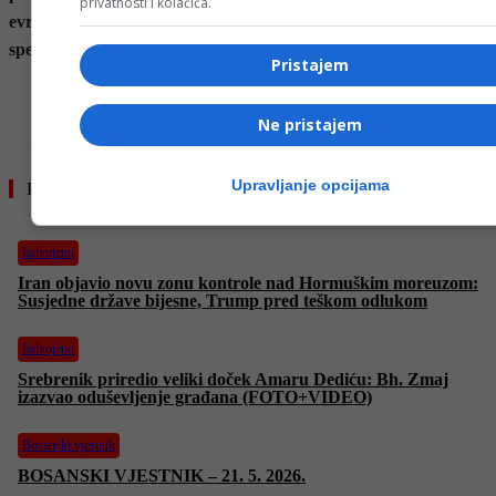
privatnosti i kolačića.
evropski sportski
spektakl koji će obilježiti bajramske dane.
Pristajem
- OGLAS -
Ne pristajem
Upravljanje opcijama
Pročitajte još
Izdvojeno
Iran objavio novu zonu kontrole nad Hormuškim moreuzom:
Susjedne države bijesne, Trump pred teškom odlukom
Izdvojeno
Srebrenik priredio veliki doček Amaru Dediću: Bh. Zmaj
izazvao oduševljenje građana (FOTO+VIDEO)
Bosanski vjestnik
BOSANSKI VJESTNIK – 21. 5. 2026.