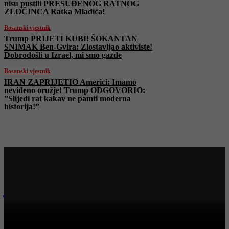
nisu pustili PRESUĐENOG RATNOG
ZLOČINCA Ratka Mladića!
Bosanski vjestnik
Trump PRIJETI KUBI! ŠOKANTAN
SNIMAK Ben-Gvira: Zlostavljao aktiviste!
Dobrodošli u Izrael, mi smo gazde
Bosanski vjestnik
IRAN ZAPRIJETIO Americi: Imamo
neviđeno oružje! Trump ODGOVORIO:
”Slijedi rat kakav ne pamti moderna
historija!”
Najnovije na Face TV
Bosanski vjestnik
BOSANSKI VJESTNIK – 21. 5. 2026.