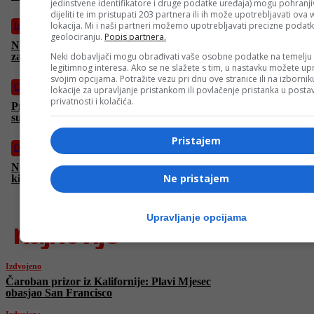
jedinstvene identifikatore i druge podatke uređaja) mogu pohranjiv
dijeliti te im pristupati 203 partnera ili ih može upotrebljavati ova
lokacija. Mi i naši partneri možemo upotrebljavati precizne podat
Izdvojeno
geolociranju.
Popis partnera.
Nova muzička poslastica: Darko Capo i Adnan Kukuljević
završavaju novi duet
Neki dobavljači mogu obrađivati vaše osobne podatke na temelju
legitimnog interesa. Ako se ne slažete s tim, u nastavku možete upr
svojim opcijama. Potražite vezu pri dnu ove stranice ili na izborni
Crna hronika
lokacije za upravljanje pristankom ili povlačenje pristanka u post
privatnosti i kolačića.
Produžen pritvor Tariku Pruscu: Osumnjičeni za ubistvo
supruge na Dobrinji ostaje iza rešetaka
Pristajem
Ostali sportovi
Novi trijumf bh. šampiona: Sejfo Šehović sa 270 podignutih
Ne pristajem
kilograma slavi u Mađarskoj
Upravljanje opcijama
najnovije
Izdvojeno
Čaroban prizor iz Kalifornije: Plavi Mjesec
obasjao San Francisco