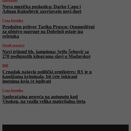
Izdvojeno
Nova muzička poslastica: Darko Capo i
Adnan Kukuljević završavaju novi duet
Crna hronika
Produžen pritvor Tariku Pruscu: Osumnjičeni
za ubistvo supruge na Dobrinji ostaje iza
rešetaka
Ostali sportovi
Novi trijumf bh. šampiona: Sejfo Šehović sa
270 podignutih kilograma slavi u Mađarskoj
BiH
Crnadak najavio politički zemljotres: RS je u
kandžama kriminala, bit ćete šokirani
imenima koja će isplivati
Crna hronika
Saobraćajna nesreća na autoputu kod
Visokog, na vozilu velika materijalna šteta