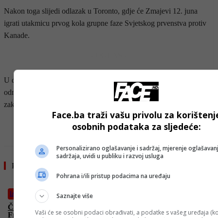
Nakon toga slijedi odlazak u Toronto, gdje će Zmajevi 12. juna
igrati utakmicu prvog kola grupne faze Svjetskog prvenstva protiv
Kanade.
- OGLAS -
U drugom kolu Bosna i Hercegovina će 18. juna u Los Angelesu
odmjeriti snage sa Švicarskom, dok je posljednji susret grupne faze
zakazan za 24. juni u Seattleu protiv reprezentacije Katara.
Face.ba traži vašu privolu za korištenj
- OGLAS -
osobnih podataka za sljedeće:
Personalizirano oglašavanje i sadržaj, mjerenje oglašavanj
sadržaja, uvidi u publiku i razvoj usluga
Pročitajte još
Pohrana i/ili pristup podacima na uređaju
Izdvojeno
Saznajte više
Čaroban prizor iz Kalifornije: Plavi Mjesec obasjao San
Vaši će se osobni podaci obrađivati, a podatke s vašeg uređaja (ko
Francisco