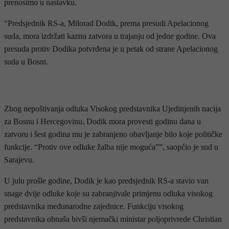
prenosimo u nastavku.
“Predsjednik RS-a, Milorad Dodik, prema presudi Apelacionog
suda, mora izdržati kaznu zatvora u trajanju od jedne godine. Ova
presuda protiv Dodika potvrđena je u petak od strane Apelacionog
suda u Bosni.
- OGLAS -
Zbog nepoštivanja odluka Visokog predstavnika Ujedinjenih nacija
za Bosnu i Hercegovinu, Dodik mora provesti godinu dana u
zatvoru i šest godina mu je zabranjeno obavljanje bilo koje političke
funkcije. “Protiv ove odluke žalba nije moguća””, saopćio je sud u
Sarajevu.
U julu prošle godine, Dodik je kao predsjednik RS-a stavio van
snage dvije odluke koje su zabranjivale primjenu odluka visokog
predstavnika međunarodne zajednice. Funkciju visokog
predstavnika obnaša bivši njemački ministar poljoprivrede Christian