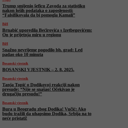
Trump smijenio šeficu Zavoda za statistiku
nakon loših podataka o zaposlenosti:
“Falsifikovala da bi pomogla Kamali”
BiH
Brnabić uporedila Bećirovića s Izetbegovićem:
On je prijetnja miru u regionu
BiH
Snažno nevrijeme pogodilo bh. grad: Led
padao oko 10 minuta
Bosanski vjestnik
BOSANSKI VJESTNIK – 2. 8. 2025.
Bosanski vjestnik
Tanja Topić o Dodikovoj reakciji nakon
presude: “Nije se snašao! Očekivao je
drugačiju presudu!”
Bosanski vjestnik
Bura u Beogradu zbog Dodika! Vučić: Ako
budu tražili da uhapsimo Dodika, Srbija na to
neće pristati!