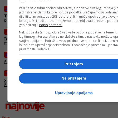
Vaši će se osobni podaci obrađivati, a podatke s vašeg uređaja (ko
Svijet
jedinstvene identifikatore i druge podatke uređaja) mogu pohranjiv
Trump smijenio šeficu Zavoda za statistiku nakon loših
dijeliti te im pristupati 203 partnera ili ih može upotrebljavati ova
podataka o zaposlenosti: “Falsifikovala da bi pomogla Kamali”
lokacija. Mi i naši partneri možemo upotrebljavati precizne podat
geolociranju.
Popis partnera.
BiH
Neki dobavljači mogu obrađivati vaše osobne podatke na temelju
legitimnog interesa. Ako se ne slažete s tim, u nastavku možete upr
Brnabić uporedila Bećirovića s Izetbegovićem: On je prijetnja
svojim opcijama. Potražite vezu pri dnu ove stranice ili na izborni
miru u regionu
lokacije za upravljanje pristankom ili povlačenje pristanka u post
privatnosti i kolačića.
BiH
Snažno nevrijeme pogodilo bh. grad: Led padao oko 10 minuta
Pristajem
Izdvojeno
Ne pristajem
Saslušani osumnjičeni u vezi s padom nadstrešnice u Novom
Sadu, tužilaštvo traži pritvor
Upravljanje opcijama
najnovije
Svijet