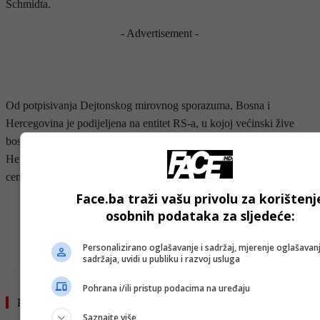
Schmidta.
- Advertisement -
Od potpisivanja Dejtonskog mirovnog sporazuma, Bosna i
Hercegovina je podijeljena na entitet RS-a, u kojoj većinski žive
bosanski Srbi, i na hrvatsko-muslimansku Federaciju Bosne i
Hercegovine. Dva poluautonomna entiteta povezana su slabom
centralnom vlašću” – piše Heute.
Face.ba traži vašu privolu za korištenj
- OGLAS -
osobnih podataka za sljedeće:
Personalizirano oglašavanje i sadržaj, mjerenje oglašavanj
sadržaja, uvidi u publiku i razvoj usluga
Pohrana i/ili pristup podacima na uređaju
Pročitajte još
Saznajte više