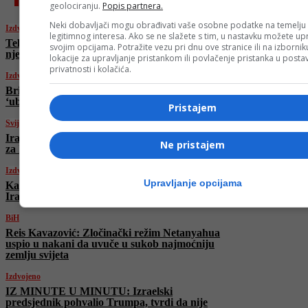
geolociranju.
Popis partnera.
Neki dobavljači mogu obrađivati vaše osobne podatke na temelju
Izdvojeno
legitimnog interesa. Ako se ne slažete s tim, u nastavku možete upr
Tel Aviv veliča Trampa: Osvanuli plakati
svojim opcijama. Potražite vezu pri dnu ove stranice ili na izborni
njegove slike s porukom
lokacije za upravljanje pristankom ili povlačenje pristanka u post
privatnosti i kolačića.
Izdvojeno
Britanski premijer: Američki napadi
‘ublažavaju’ iransku nuklearnu prijetnju
Pristajem
Svijet
Iran objesio muškarca optuženog za špijunažu
Ne pristajem
za Izrael: Informacije dijelio Mossadu
Izdvojeno
Upravljanje opcijama
Katar i Oman osudili američke napade na
Iran: “Nezakonit čin agresije”
BiH
Reis Kavazović: Zločinački režim Netanyahua
uspio u nakani da uvuče u sukob najmoćniju
zemlju svijeta
Izdvojeno
IZ MINUTE U MINUTU: Izraelski
predsjednik pohvalio Trumpa, tvrdi da nije