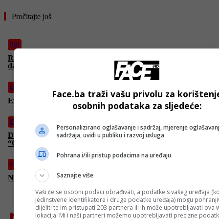
Pročitajte još
BiH
Reis Kavazović: Zločinački režim Netanyahua uspio u nakani
da uvuče u sukob najmoćniju zemlju svijeta
BiH
Face.ba traži vašu privolu za korištenj
Evo kakvo nas vrijeme očekuje danas
osobnih podataka za sljedeće:
BiH
Personalizirano oglašavanje i sadržaj, mjerenje oglašavanj
Dodik napao članove SDS-a, stigao mu ekspresan odgovor:
sadržaja, uvidi u publiku i razvoj usluga
“Opasnost si ti sa svojim dahijama”
Pohrana i/ili pristup podacima na uređaju
BiH
Saznajte više
Na Tjentištu obilježena 82. godišnjica bitke na Sutjesci
Vaši će se osobni podaci obrađivati, a podatke s vašeg uređaja (ko
jedinstvene identifikatore i druge podatke uređaja) mogu pohranjiv
najnovije
dijeliti te im pristupati 203 partnera ili ih može upotrebljavati ova
lokacija. Mi i naši partneri možemo upotrebljavati precizne podat