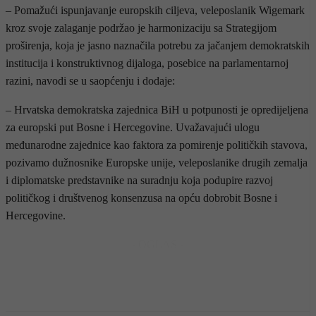
– Pomažući ispunjavanje europskih ciljeva, veleposlanik Wigemark
kroz svoje zalaganje podržao je harmonizaciju sa Strategijom
proširenja, koja je jasno naznačila potrebu za jačanjem demokratskih
institucija i konstruktivnog dijaloga, posebice na parlamentarnoj
razini, navodi se u saopćenju i dodaje:
– Hrvatska demokratska zajednica BiH u potpunosti je opredijeljena
za europski put Bosne i Hercegovine. Uvažavajući ulogu
međunarodne zajednice kao faktora za pomirenje političkih stavova,
pozivamo dužnosnike Europske unije, veleposlanike drugih zemalja
i diplomatske predstavnike na suradnju koja podupire razvoj
političkog i društvenog konsenzusa na opću dobrobit Bosne i
Hercegovine.
- OGLAS -