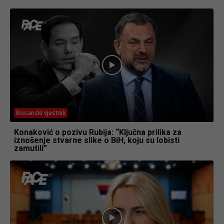
Bosanski vjestnik
Konaković o pozivu Rubija: “Ključna prilika za
iznošenje stvarne slike o BiH, koju su lobisti
zamutili”