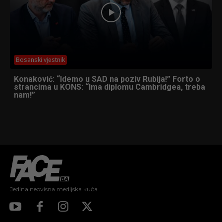
Bosanski vjestnik
Konaković: “Idemo u SAD na poziv Rubija!” Forto o
strancima u KONS: “Ima diplomu Cambridgea, treba
nam!”
Jedina neovisna medijska kuća