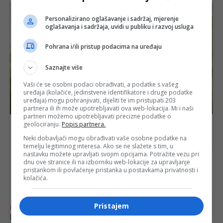
Personalizirano oglašavanje i sadržaj, mjerenje
oglašavanja i sadržaja, uvidi u publiku i razvoj usluga
Pohrana i/ili pristup podacima na uređaju
Saznajte više
Vaši će se osobni podaci obrađivati, a podatke s vašeg
uređaja (kolačiće, jedinstvene identifikatore i druge podatke
uređaja) mogu pohranjivati, dijeliti te im pristupati 203
Izdvojeno
partnera ili ih može upotrebljavati ova web-lokacija. Mi i naši
partneri možemo upotrebljavati precizne podatke o
geolociranju.
Popis partnera.
Erdoğan: “Radimo na približavanju Amerike i Irana”
Neki dobavljači mogu obrađivati vaše osobne podatke na
temelju legitimnog interesa. Ako se ne slažete s tim, u
nastavku možete upravljati svojim opcijama. Potražite vezu pri
dnu ove stranice ili na izborniku web-lokacije za upravljanje
pristankom ili povlačenje pristanka u postavkama privatnosti i
najnovije
FACE.BA
kolačića.
Pristajem
Bosanski vjestnik
Konaković o pozivu Rubija: