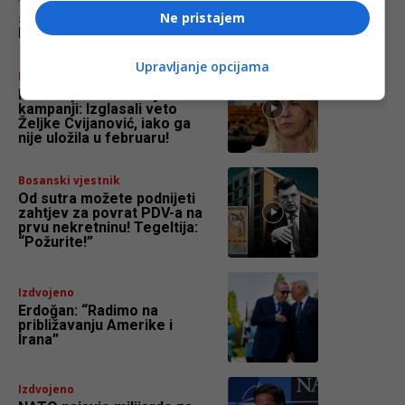
“Ključna prilika za iznošenje
Ne pristajem
stvarne slike o BiH, koju su
lobisti zamutili”
Upravljanje opcijama
Bosanski vjestnik
NSRS u predizbornoj
kampanji: Izglasali veto
Željke Cvijanović, iako ga
nije uložila u februaru!
Bosanski vjestnik
Od sutra možete podnijeti
zahtjev za povrat PDV-a na
prvu nekretninu! Tegeltija:
“Požurite!”
Izdvojeno
Erdoğan: “Radimo na
približavanju Amerike i
Irana”
Izdvojeno