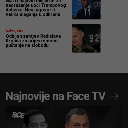
NATO najavio milijarde za
naoružanje uoči Trumpovog
dolaska: Novi ugovori i
velika ulaganja u odbranu
Izdvojeno
Odbijen zahtjev Radislava
Krstića za prijevremeno
puštanje na slobodu
Najnovije na Face TV