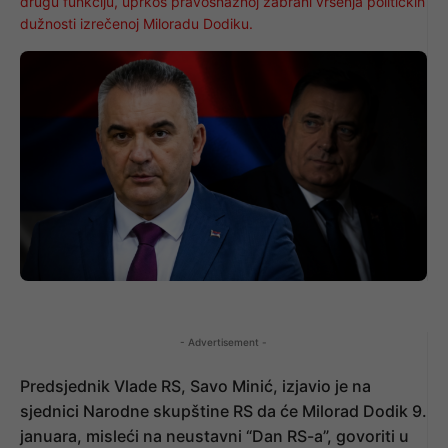
drugu funkciju, uprkos pravosnažnoj zabrani vršenja političkih
dužnosti izrečenoj Miloradu Dodiku.
- Advertisement -
Predsjednik Vlade RS, Savo Minić, izjavio je na
sjednici Narodne skupštine RS da će Milorad Dodik 9.
januara, misleći na neustavni “Dan RS-a”, govoriti u