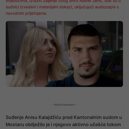
svjedocima, izrazio žaljenje zbog smrti Aldine Jahić, dok su u
sudnici izvedeni i materijalni dokazi, uključujući audiozapis s
navodnim prijetnjama.
- Advertisement -
Suđenje Anisu Kalajdžiću pred Kantonalnim sudom u
Mostaru obilježilo je i njegovo aktivno učešće tokom