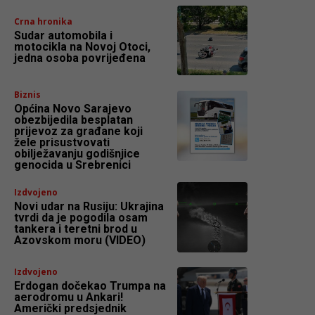
Crna hronika
Sudar automobila i
motocikla na Novoj Otoci,
jedna osoba povrijeđena
Biznis
Općina Novo Sarajevo
obezbijedila besplatan
prijevoz za građane koji
žele prisustvovati
obilježavanju godišnjice
genocida u Srebrenici
Izdvojeno
Novi udar na Rusiju: Ukrajina
tvrdi da je pogodila osam
tankera i teretni brod u
Azovskom moru (VIDEO)
Izdvojeno
Erdogan dočekao Trumpa na
aerodromu u Ankari!
Američki predsjednik