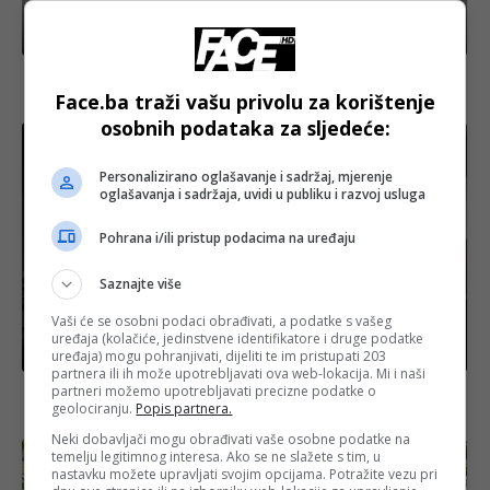
Crna hronika
Potresno svjedočenje oca Aldine Jahić: “Da sam
znao kroz šta prolazi, odveo bih je iz Mostara”
Face.ba traži vašu privolu za korištenje
osobnih podataka za sljedeće:
Personalizirano oglašavanje i sadržaj, mjerenje
oglašavanja i sadržaja, uvidi u publiku i razvoj usluga
Pohrana i/ili pristup podacima na uređaju
Saznajte više
Vaši će se osobni podaci obrađivati, a podatke s vašeg
uređaja (kolačiće, jedinstvene identifikatore i druge podatke
Izdvojeno
uređaja) mogu pohranjivati, dijeliti te im pristupati 203
partnera ili ih može upotrebljavati ova web-lokacija. Mi i naši
partneri možemo upotrebljavati precizne podatke o
Trump pohvalio Erdoğana i najavio ukidanje sankcija
geolociranju.
Popis partnera.
Turskoj: “Ne želimo kažnjavati prijatelje”
Neki dobavljači mogu obrađivati vaše osobne podatke na
temelju legitimnog interesa. Ako se ne slažete s tim, u
nastavku možete upravljati svojim opcijama. Potražite vezu pri