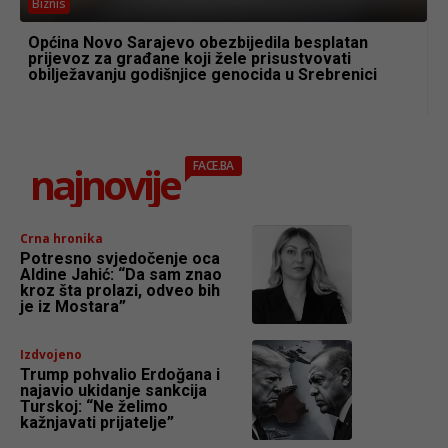
Biznis
Općina Novo Sarajevo obezbijedila besplatan
prijevoz za građane koji žele prisustvovati
obilježavanju godišnjice genocida u Srebrenici
najnovije
FACE.BA
Crna hronika
Potresno svjedočenje oca
Aldine Jahić: “Da sam znao
kroz šta prolazi, odveo bih
je iz Mostara”
Izdvojeno
Trump pohvalio Erdoğana i
najavio ukidanje sankcija
Turskoj: “Ne želimo
kažnjavati prijatelje”