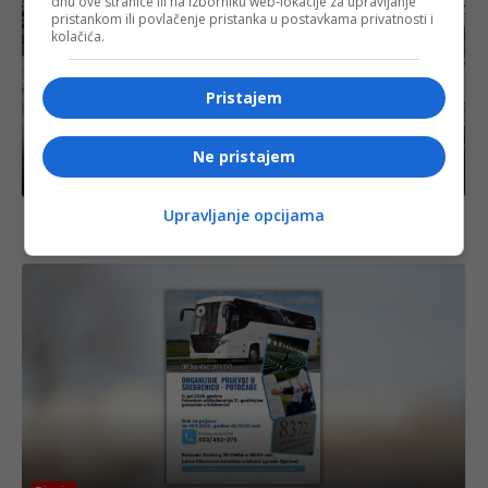
dnu ove stranice ili na izborniku web-lokacije za upravljanje
pristankom ili povlačenje pristanka u postavkama privatnosti i
kolačića.
Pristajem
Ne pristajem
Crna hronika
Upravljanje opcijama
Sudar automobila i motocikla na Novoj Otoci, jedna
osoba povrijeđena