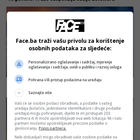
Face.ba traži vašu privolu za korištenje
osobnih podataka za sljedeće:
Personalizirano oglašavanje i sadržaj, mjerenje
oglašavanja i sadržaja, uvidi u publiku i razvoj usluga
Biznis
Pohrana i/ili pristup podacima na uređaju
Građani BiH od danas mogu tražiti povrat PDV-a za
prvu nekretninu
Saznajte više
Vaši će se osobni podaci obrađivati, a podatke s vašeg
uređaja (kolačiće, jedinstvene identifikatore i druge podatke
uređaja) mogu pohranjivati, dijeliti te im pristupati 203
partnera ili ih može upotrebljavati ova web-lokacija. Mi i naši
partneri možemo upotrebljavati precizne podatke o
geolociranju.
Popis partnera.
Neki dobavljači mogu obrađivati vaše osobne podatke na