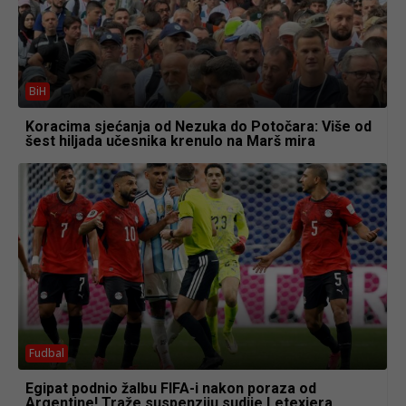
BiH
Koracima sjećanja od Nezuka do Potočara: Više od
šest hiljada učesnika krenulo na Marš mira
Fudbal
Egipat podnio žalbu FIFA-i nakon poraza od
Argentine! Traže suspenziju sudije Letexiera