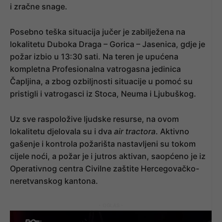
i zračne snage.
Posebno teška situacija jučer je zabilježena na
lokalitetu Duboka Draga – Gorica – Jasenica, gdje je
požar izbio u 13:30 sati. Na teren je upućena
kompletna Profesionalna vatrogasna jedinica
Čapljina, a zbog ozbiljnosti situacije u pomoć su
pristigli i vatrogasci iz Stoca, Neuma i Ljubuškog.
Uz sve raspoložive ljudske resurse, na ovom
lokalitetu djelovala su i dva
air tractora
. Aktivno
gašenje i kontrola požarišta nastavljeni su tokom
cijele noći, a požar je i jutros aktivan, saopćeno je iz
Operativnog centra Civilne zaštite Hercegovačko-
neretvanskog kantona.
- OGLAS -