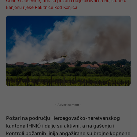
Gorice i Jasenice, dok su požari i dalje aktivni na Rujištu te u
kanjonu rijeke Rakitnice kod Konjica.
- Advertisement -
Požari na području Hercegovačko-neretvanskog
kantona (HNK) i dalje su aktivni, a na gašenju i
kontroli požarnih linija angažirane su brojne kopnene