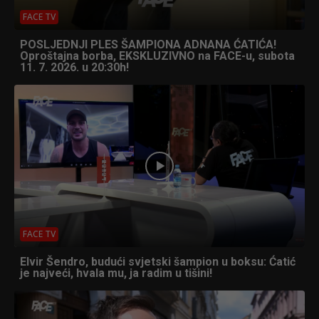
FACE TV
POSLJEDNJI PLES ŠAMPIONA ADNANA ĆATIĆA!
Oproštajna borba, EKSKLUZIVNO na FACE-u, subota
11. 7. 2026. u 20:30h!
FACE TV
Elvir Šendro, budući svjetski šampion u boksu: Ćatić
je najveći, hvala mu, ja radim u tišini!