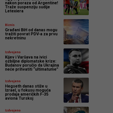
nakon poraza od Argentine!
Traže suspenziju sudije
Letexiera
Biznis
Građani BiH od danas mogu
tražiti povrat PDV-a za prvu
nekretninu
Izdvojeno
Kijev i Varšava na ivici
ozbiljne diplomatske krize:
Budanov poručio da Ukrajina
neće prihvatiti “ultimatume”
Izdvojeno
Hegseth danas stiže u
Izrael, u fokusu moguća
prodaja američkih F-35
aviona Turskoj
Izdvojeno