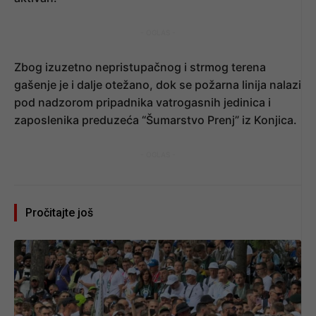
- OGLAS -
Zbog izuzetno nepristupačnog i strmog terena
gašenje je i dalje otežano, dok se požarna linija nalazi
pod nadzorom pripadnika vatrogasnih jedinica i
zaposlenika preduzeća “Šumarstvo Prenj” iz Konjica.
- OGLAS -
Pročitajte još