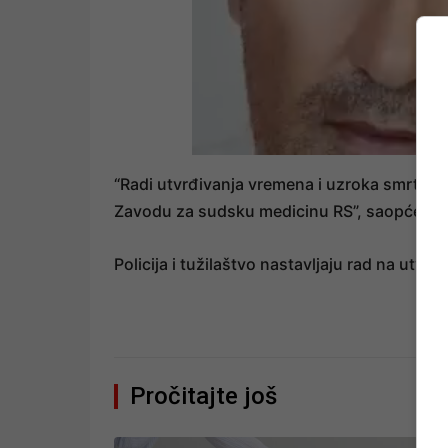
“Radi utvrđivanja vremena i uzroka smrti, tuž
Zavodu za sudsku medicinu RS”, saopćeno j
Policija i tužilaštvo nastavljaju rad na utvr
Pročitajte još