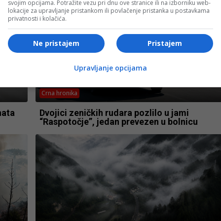
svojim opcijama. Potražite vezu pri dnu ove stranice ili na izborniku web-
lokacije za upravljanje pristankom ili povlačenje pristanka u postavkama
privatnosti i kolačića.
Ne pristajem
Pristajem
Upravljanje opcijama
Crna hronika
nata
Dvojici zeničkih rudara pozlilo u jami
“Raspotočje”, jedan prevezen u bolnicu