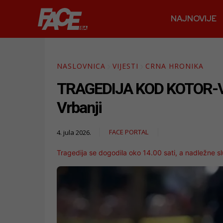
NAJNOVIJE
NASLOVNICA
VIJESTI
CRNA HRONIKA
TRAGEDIJA KOD KOTOR-VARO
Vrbanji
FACE PORTAL
4. jula 2026.
Tragedija se dogodila oko 14.00 sati, a nadležne s