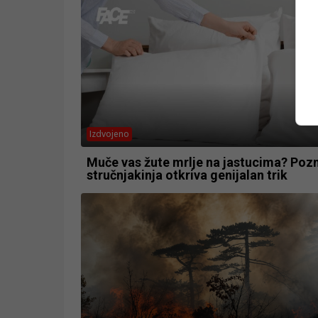
Izdvojeno
Muče vas žute mrlje na jastucima? Poz
stručnjakinja otkriva genijalan trik