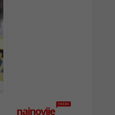
FACE.BA
najnovije