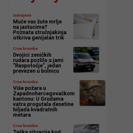
Izdvojeno
Muče vas žute mrlje
na jastucima?
Poznata stručnjakinja
otkriva genijalan trik
Crna hronika
Dvojici zeničkih
rudara pozlilo u jami
“Raspotočje”, jedan
prevezen u bolnicu
Crna hronika
Više požara u
Zapadnohercegovačkom
kantonu: U Grudama
vatra progutala desetine
hiljada kvadratnih
metara
Crna hronika
Teška situacija kod