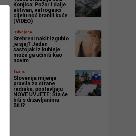
Konjica: Požar i dalje
aktivan, vatrogasci
cijelu noć branili kuće
(VIDEO)
Izdvojeno
Srebreni nakit izgubio
je sjaj? Jedan
sastojak iz kuhinje
može ga učiniti kao
novim
Biznis
Slovenija mijenja
pravila za strane
radnike, postavljaju
NOVE UVJETE: Šta će
biti s državljanima
BiH?