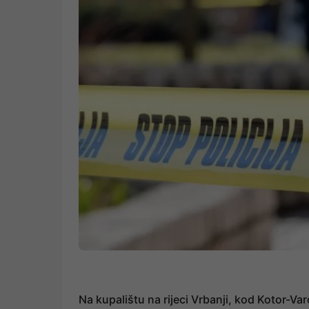
Na kupalištu na rijeci Vrbanji, kod Kotor-Va