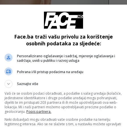
Face.ba traži vašu privolu za korištenje
osobnih podataka za sljedeće:
ilac je naložio obdukciju djeteta, koja će biti obavljena u
Personalizirano oglašavanje i sadržaj, mjerenje oglašavanja i
e iz Okružnog javnog tužilaštva Banja Luka.
sadržaja, uvidi u publiku i razvoj usluga
Pohrana i/ili pristup podacima na uređaju
đivanju svih okolnosti ove nesreće.
Saznajte više
- OGLAS -
Vaši će se osobni podaci obrađivati, a podatke s vašeg uređaja (kolačiće,
jedinstvene identifikatore i druge podatke uređaja) mogu pohranjivati,
dijeliti te im pristupati 203 partnera ili ih može upotrebljavati ova web-
lokacija. Mi i naši partneri možemo upotrebljavati precizne podatke o
geolociranju.
Popis partnera.
Neki dobavljači mogu obrađivati vaše osobne podatke na temelju
legitimnog interesa. Ako se ne slažete s tim, u nastavku možete upravljati