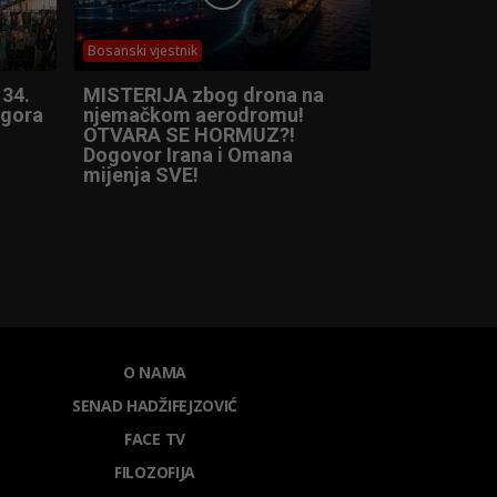
Bosanski vjestnik
 34.
MISTERIJA zbog drona na
ogora
njemačkom aerodromu!
OTVARA SE HORMUZ?!
Dogovor Irana i Omana
mijenja SVE!
O NAMA
SENAD HADŽIFEJZOVIĆ
FACE TV
FILOZOFIJA