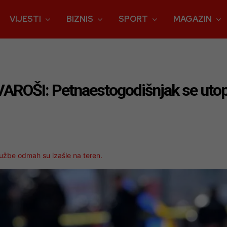
VIJESTI
BIZNIS
SPORT
MAGAZIN
ŠI: Petnaestogodišnjak se utopio 
lužbe odmah su izašle na teren.