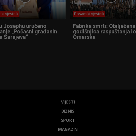
ki vjestnik
Bosanski vjestnik
u Josephu uručeno
Fabrika smrti: Obilježena
anje „Počasni građanin
godišnjica raspuštanja l
a Sarajeva“
Omarska
VIJESTI
BIZNIS
SPORT
MAGAZIN