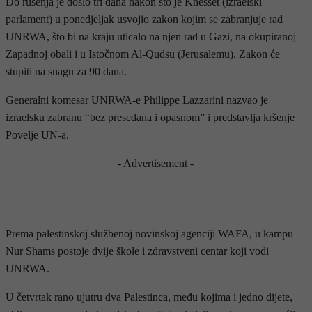
Do rušenja je došlo tri dana nakon što je Knesset (izraelski
parlament) u ponedjeljak usvojio zakon kojim se zabranjuje rad
UNRWA, što bi na kraju uticalo na njen rad u Gazi, na okupiranoj
Zapadnoj obali i u Istočnom Al-Qudsu (Jerusalemu). Zakon će
stupiti na snagu za 90 dana.
Generalni komesar UNRWA-e Philippe Lazzarini nazvao je
izraelsku zabranu “bez presedana i opasnom” i predstavlja kršenje
Povelje UN-a.
- Advertisement -
Prema palestinskoj službenoj novinskoj agenciji WAFA, u kampu
Nur Shams postoje dvije škole i zdravstveni centar koji vodi
UNRWA.
U četvrtak rano ujutru dva Palestinca, među kojima i jedno dijete,