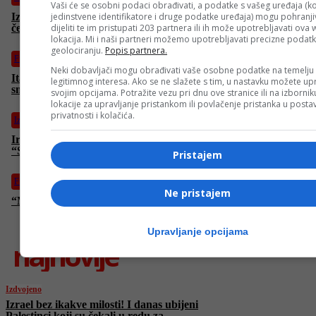
Vaši će se osobni podaci obrađivati, a podatke s vašeg uređaja (ko
jedinstvene identifikatore i druge podatke uređaja) mogu pohranjiv
Izrael bez ikakve milosti! I danas ubijeni Palestinci koji su
dijeliti te im pristupati 203 partnera ili ih može upotrebljavati ova
čekali u redu za humanitarnu pomoć
lokacija. Mi i naši partneri možemo upotrebljavati precizne podat
geolociranju.
Popis partnera.
Fudbal
Neki dobavljači mogu obrađivati vaše osobne podatke na temelju
Italijanska legenda o Džekinom transferu: “Odličan potez! Mi
legitimnog interesa. Ako se ne slažete s tim, u nastavku možete upr
smo ga htjeli po svaku cijenu!”
svojim opcijama. Potražite vezu pri dnu ove stranice ili na izborni
lokacije za upravljanje pristankom ili povlačenje pristanka u post
privatnosti i kolačića.
Izdvojeno
Iranci poslali poruku uoči ključnih razgovora u Ženevi:
“Spremni smo…”
Pristajem
Fudbal
Ne pristajem
“Manchester City” kažnjen s milion funti, poznat i razlog
Upravljanje opcijama
najnovije
Izdvojeno
Izrael bez ikakve milosti! I danas ubijeni
Palestinci koji su čekali u redu za