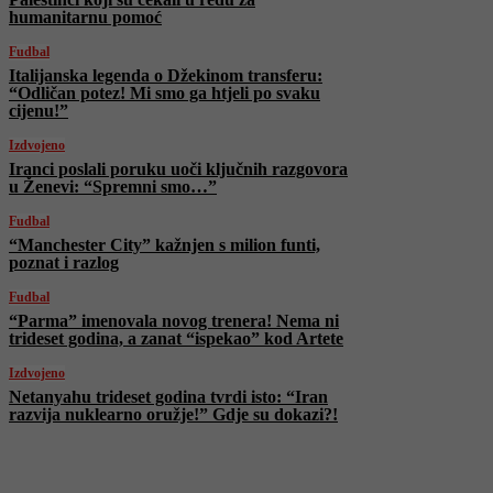
humanitarnu pomoć
Fudbal
Italijanska legenda o Džekinom transferu:
“Odličan potez! Mi smo ga htjeli po svaku
cijenu!”
Izdvojeno
Iranci poslali poruku uoči ključnih razgovora
u Ženevi: “Spremni smo…”
Fudbal
“Manchester City” kažnjen s milion funti,
poznat i razlog
Fudbal
“Parma” imenovala novog trenera! Nema ni
trideset godina, a zanat “ispekao” kod Artete
Izdvojeno
Netanyahu trideset godina tvrdi isto: “Iran
razvija nuklearno oružje!” Gdje su dokazi?!