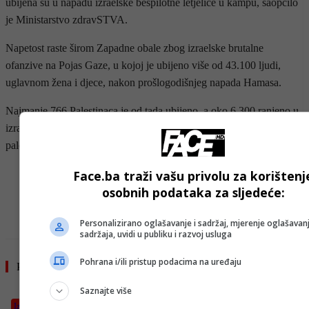
ubijena su u napadu izraelske bespilotne letjelice u kampu, saopćilo
je Ministarstvo zdravSTVA.
Napetost raste širom Zapadne obale zbog izraelske brutalne
ofanzive na Pojas Gaze, u kojoj je ubijeno više od 43.100 ljudi,
uglavnom žena i djece, nakon prošlogodišnjeg napada Hamasa.
Najmanje 766 Palestinaca je od tada ubijeno, a oko 6.300 ranjeno u
izraelskim napadima na Zapadnoj obali, prema podacima
palestinskog Ministarstva zdravstva.
Face.ba traži vašu privolu za korištenj
- OGLAS -
osobnih podataka za sljedeće:
Personalizirano oglašavanje i sadržaj, mjerenje oglašavanj
sadržaja, uvidi u publiku i razvoj usluga
Pohrana i/ili pristup podacima na uređaju
Pročitajte još
Saznajte više
Izdvojeno