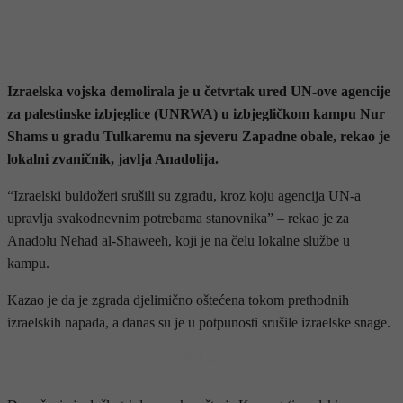
Izraelska vojska demolirala je u četvrtak ured UN-ove agencije
za palestinske izbjeglice (UNRWA) u izbjegličkom kampu Nur
Shams u gradu Tulkaremu na sjeveru Zapadne obale, rekao je
lokalni zvaničnik, javlja Anadolija.
“Izraelski buldožeri srušili su zgradu, kroz koju agencija UN-a
upravlja svakodnevnim potrebama stanovnika” – rekao je za
Anadolu Nehad al-Shaweeh, koji je na čelu lokalne službe u
kampu.
Kazao je da je zgrada djelimično oštećena tokom prethodnih
izraelskih napada, a danas su je u potpunosti srušile izraelske snage.
- OGLAS -