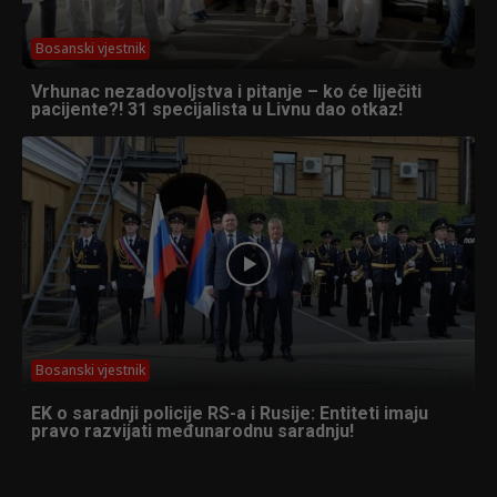
Bosanski vjestnik
Vrhunac nezadovoljstva i pitanje – ko će liječiti
pacijente?! 31 specijalista u Livnu dao otkaz!
Bosanski vjestnik
EK o saradnji policije RS-a i Rusije: Entiteti imaju
pravo razvijati međunarodnu saradnju!