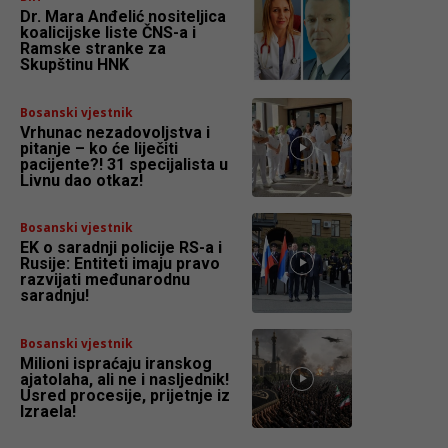
Dr. Mara Anđelić nositeljica
koalicijske liste ČNS-a i
Ramske stranke za
Skupštinu HNK
Bosanski vjestnik
Vrhunac nezadovoljstva i
pitanje – ko će liječiti
pacijente?! 31 specijalista u
Livnu dao otkaz!
Bosanski vjestnik
EK o saradnji policije RS-a i
Rusije: Entiteti imaju pravo
razvijati međunarodnu
saradnju!
Bosanski vjestnik
Milioni ispraćaju iranskog
ajatolaha, ali ne i nasljednik!
Usred procesije, prijetnje iz
Izraela!