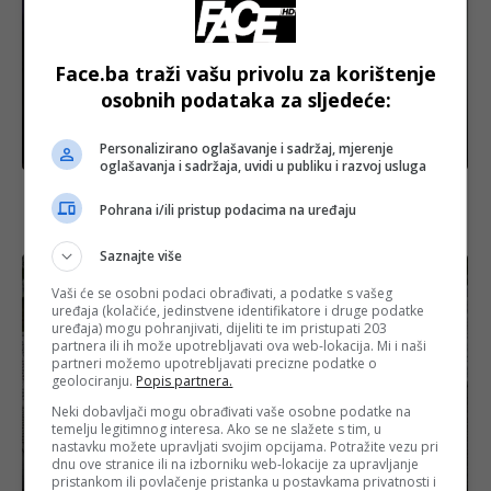
Face.ba traži vašu privolu za korištenje
osobnih podataka za sljedeće:
Personalizirano oglašavanje i sadržaj, mjerenje
BiH
oglašavanja i sadržaja, uvidi u publiku i razvoj usluga
Održana konfencija za novinare povodom
premijere dokumentarnog filma „Sinovi službe
Pohrana i/ili pristup podacima na uređaju
smrti“
Saznajte više
Vaši će se osobni podaci obrađivati, a podatke s vašeg
uređaja (kolačiće, jedinstvene identifikatore i druge podatke
uređaja) mogu pohranjivati, dijeliti te im pristupati 203
partnera ili ih može upotrebljavati ova web-lokacija. Mi i naši
partneri možemo upotrebljavati precizne podatke o
geolociranju.
Popis partnera.
Neki dobavljači mogu obrađivati vaše osobne podatke na
temelju legitimnog interesa. Ako se ne slažete s tim, u
nastavku možete upravljati svojim opcijama. Potražite vezu pri
dnu ove stranice ili na izborniku web-lokacije za upravljanje
pristankom ili povlačenje pristanka u postavkama privatnosti i
BiH