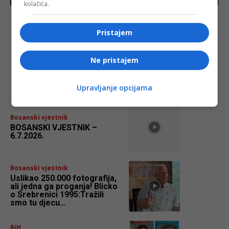
kolačića.
Vlada Federacije BiH proglasila 11. juli Danom
žalosti u FBiH
Pristajem
Ne pristajem
najnovije
FACE.BA
Upravljanje opcijama
Bosanski vjestnik
BOSANSKI VJESTNIK –
6.7.2026.
Bosanski vjestnik
Uslikao 250.000 fotografija,
ali jedna ga proganja! Blicko
o Srebrenici 1995:Tražili
smo tu djecu…
BiH