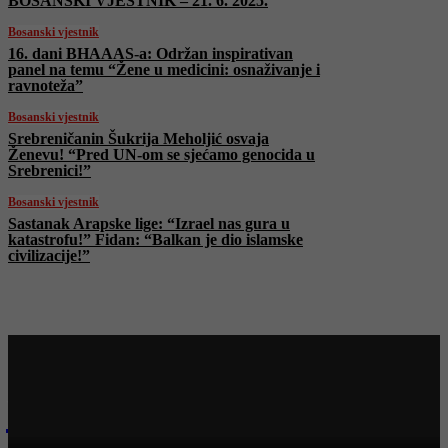
BOSANSKI VJESTNIK – 21. 6. 2025.
Bosanski vjestnik
16. dani BHAAAS-a: Održan inspirativan
panel na temu “Žene u medicini: osnaživanje i
ravnoteža”
Bosanski vjestnik
Srebreničanin Šukrija Meholjić osvaja
Ženevu! “Pred UN-om se sjećamo genocida u
Srebrenici!”
Bosanski vjestnik
Sastanak Arapske lige: “Izrael nas gura u
katastrofu!” Fidan: “Balkan je dio islamske
civilizacije!”
Najnovije na Face TV