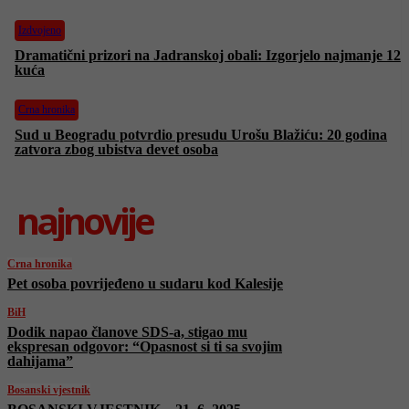
Izdvojeno
Dramatični prizori na Jadranskoj obali: Izgorjelo najmanje 12
kuća
Crna hronika
Sud u Beogradu potvrdio presudu Urošu Blažiću: 20 godina
zatvora zbog ubistva devet osoba
najnovije
Crna hronika
Pet osoba povrijeđeno u sudaru kod Kalesije
BiH
Dodik napao članove SDS-a, stigao mu
ekspresan odgovor: “Opasnost si ti sa svojim
dahijama”
Bosanski vjestnik