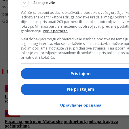
Saznajte više
svjetlosnog zagađenja u gradovima te podići svijest o važnosti
Vaši će se osobni podaci obrađivati, a podatke s vašeg uređaja (ko
pravilnog dizajniranja sistema rasvjete. Sponzor instalacije je Van
jedinstvene identifikatore i druge podatke uređaja) mogu pohranjiv
Gogh muzej, a postavka će trajati do 20. januara ove godine.
dijeliti te im pristupati 203 partnera ili ih može upotrebljavati ova
lokacija. Mi i naši partneri možemo upotrebljavati precizne podat
geolociranju.
Popis partnera.
- OGLAS -
Neki dobavljači mogu obrađivati vaše osobne podatke na temelju
legitimnog interesa. Ako se ne slažete s tim, u nastavku možete upr
svojim opcijama. Potražite vezu pri dnu ove stranice ili na izborni
lokacije za upravljanje pristankom ili povlačenje pristanka u post
privatnosti i kolačića.
Pročitajte još
Pristajem
Izdvojeno
Ne pristajem
I Vučić iznio svoju prognozu: Nadam se da neće, ali mislim da
se Amerikanci pripremaju za napad
Upravljanje opcijama
Izdvojeno
Požar na području Makarske podmetnut, policija traga za
počiniteljima