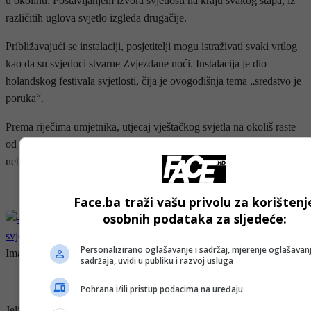
u okolinu. Postavljanjem izvora svjetlosti na kraju svakog štapa, iz
različitih uglova svjetlo izgleda drugačije.
Približavajući se instalaciji, posjetitelji mogu istraživati svaki vrtlog
kao da su svjedoci stvarne Zvjezdane noći. Instalacija je dio
holandskog festivala svjetlosti, čija je ovogodišnja tema „sredstvo je
poruka“.
Prema riječima umjetnika, utjecaj vještačkog svjetla na okoliš raste
od kraja 19. stoljeća, čineći gotovo nemogućim vidjeti zvijezde na
nebu, iz urbanih sredina kao što je Amsterdam.
Face.ba traži vašu privolu za korištenj
osobnih podataka za sljedeće:
Personalizirano oglašavanje i sadržaj, mjerenje oglašavanj
Image courtesy of Janus van den Eijnden /
sadržaja, uvidi u publiku i razvoj usluga
Pohrana i/ili pristup podacima na uređaju
Jelić i Petrović nastojali su dati poznatoj slici novu poruku o pitanju