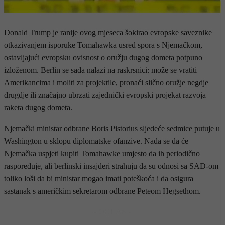
Donald Trump je ranije ovog mjeseca šokirao evropske saveznike
otkazivanjem isporuke Tomahawka usred spora s Njemačkom,
ostavljajući evropsku ovisnost o oružju dugog dometa potpuno
izloženom. Berlin se sada nalazi na raskrsnici: može se vratiti
Amerikancima i moliti za projektile, pronaći slično oružje negdje
drugdje ili značajno ubrzati zajednički evropski projekat razvoja
raketa dugog dometa.
Njemački ministar odbrane Boris Pistorius sljedeće sedmice putuje u
Washington u sklopu diplomatske ofanzive. Nada se da će
Njemačka uspjeti kupiti Tomahawke umjesto da ih periodično
raspoređuje, ali berlinski insajderi strahuju da su odnosi sa SAD-om
toliko loši da bi ministar mogao imati poteškoća i da osigura
sastanak s američkim sekretarom odbrane Peteom Hegsethom.
- OGLAS -