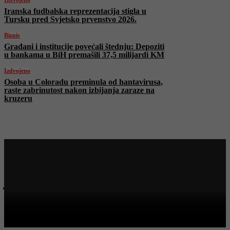
Izdvojeno
Iranska fudbalska reprezentacija stigla u
Tursku pred Svjetsko prvenstvo 2026.
Biznis
Građani i institucije povećali štednju: Depoziti
u bankama u BiH premašili 37,5 milijardi KM
Izdvojeno
Osoba u Coloradu preminula od hantavirusa,
raste zabrinutost nakon izbijanja zaraze na
kruzeru
Najnovije na Face TV
Bosanski vjestnik
BOSANSKI VJESTNIK – 18. 5. 2026.