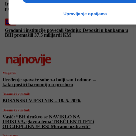
Iranska fudbalska reprezentacija stigla u Tursku pred Svjetsko
prvenstvo 2026.
Upravljanje opcijama
Biznis
Građani i institucije povećali štednju: Depoziti u bankama u
BiH premašili 37,5 milijardi KM
najnovije
Magazin
Uređenje spavaće sobe za bolji san i odmor –
kako postići harmoniju u prostoru
Bosanski vjestnik
BOSANSKI VJESTNIK – 18. 5. 2026.
Bosanski vjestnik
Vasić: “BH društvo se NAVIKLO NA
UBISTVA, glavna tema TREĆI ENTITET i
OTCJEPLJENJE RS! Moramo ozdraviti”