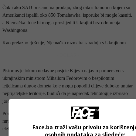
Čak i ako SAD pristanu na prodaju, zbog rata s Iranom u kojem su
Amerikanci ispalili oko 850 Tomahawka, isporuke bi mogle kasniti,
a Njemačka ih ne bi mogla proslijediti Ukrajini bez odobrenja
Washingtona.
Kao prelazno rješenje, Njemačka razmatra saradnju s Ukrajinom.
- OGLAS -
Pistorius je tokom nedavne posjete Kijevu najavio partnerstvo s
ukrajinskim ministrom Mihailom Fedorovim o bespilotnim
letjelicama dugog dometa koje mogu pogoditi ciljeve duboko unutar
neprijateljske teritorije, budući da je napredak tehnologije izbrisao
jasne granice između dronova kamikaza i projektila.
Pored raketa, Evropa hitno mora ojačati satelitske komunikacijske
mreže, zemaljske sisteme protivvazdušne odbrane i sposobnosti
Face.ba traži vašu privolu za korištenj
elektronskog ratovanja.
osobnih podataka za sljedeće: