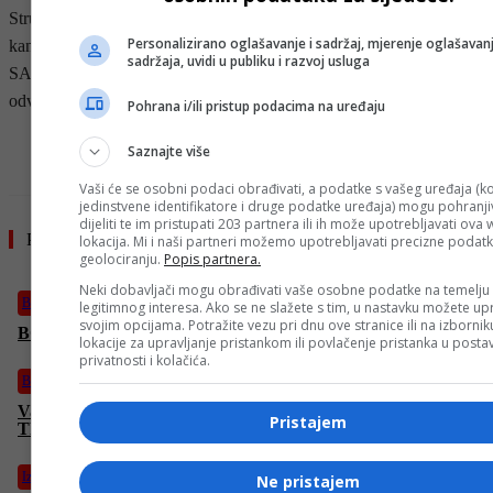
Stručnjaci upozoravaju da je trenutna svađa između njemačkog
Personalizirano oglašavanje i sadržaj, mjerenje oglašavanj
kancelara Merza i Trumpa samo simptom dugoročnog povlačenja
sadržaja, uvidi u publiku i razvoj usluga
SAD-a iz Evrope, te da se evropske zemlje moraju što prije
odviknuti od ozbiljne ovisnosti o američkoj vojnoj moći.
Pohrana i/ili pristup podacima na uređaju
- OGLAS -
Saznajte više
Vaši će se osobni podaci obrađivati, a podatke s vašeg uređaja (ko
jedinstvene identifikatore i druge podatke uređaja) mogu pohranjiv
dijeliti te im pristupati 203 partnera ili ih može upotrebljavati ova
Pročitajte još
lokacija. Mi i naši partneri možemo upotrebljavati precizne podat
geolociranju.
Popis partnera.
Neki dobavljači mogu obrađivati vaše osobne podatke na temelju
Bosanski vjestnik
legitimnog interesa. Ako se ne slažete s tim, u nastavku možete upr
svojim opcijama. Potražite vezu pri dnu ove stranice ili na izborni
BOSANSKI VJESTNIK – 18. 5. 2026.
lokacije za upravljanje pristankom ili povlačenje pristanka u post
privatnosti i kolačića.
Bosanski vjestnik
Vasić: “BH društvo se NAVIKLO NA UBISTVA, glavna tema
Pristajem
TREĆI ENTITET i OTCJEPLJENJE RS! Moramo ozdraviti”
Izdvojeno
Ne pristajem